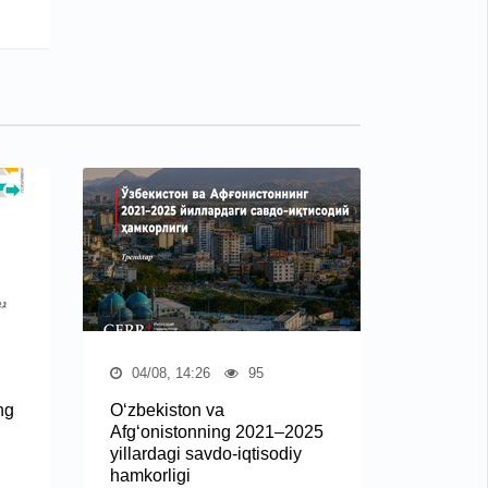
04/08, 14:26
95
ng
O‘zbekiston va
Afg‘onistonning 2021–2025
yillardagi savdo-iqtisodiy
hamkorligi