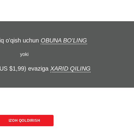
liq o'qish uchun
OBUNA BO'LING
yoki
(US $1,99) evaziga
XARID QILING
IZOH QOLDIRISH