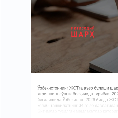
Ўзбекистоннинг ЖСТга аъзо бўлиши шар
киришнинг сўнгги босқичида турибди. 20
йиғилишида Ўзбекистон 2026 йилда ЖСТг
келиб, ташкилотнинг 34 аъзо давлатидан
Битимлар тузилган мамлакатлар қаторига