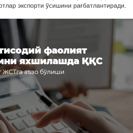
отлар экспорти ўсишини рағбатлантиради.