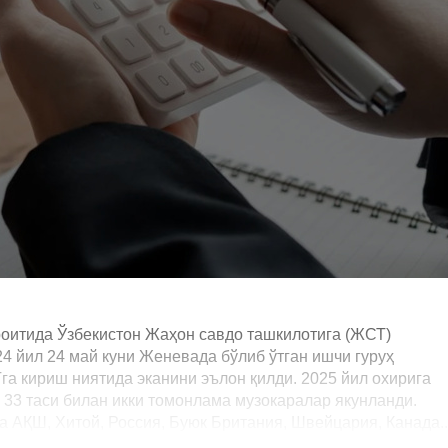
оитида Ўзбекистон Жаҳон савдо ташкилотига (ЖСТ)
24 йил 24 май куни Женевада бўлиб ўтган ишчи гуруҳ
а кириш ниятида эканини эълон қилди. 2025 йил охирига
 33 таси билан икки томонлама музокаралар якунланди.
 АҚШ, Хитой, Россия, Буюк Британия, Швейцария, Канада... 