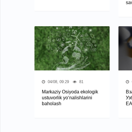
sa
04/08, 09:29
81
Markaziy Osiyoda ekologik
Вз
ustuvorlik yo‘nalishlarini
Уз
baholash
Е