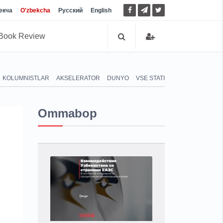
екча
O'zbekcha
Русский
English
Book Review
KOLUMNISTLAR
AKSELERATOR
DUNYO
VSE STATI
Ommabop