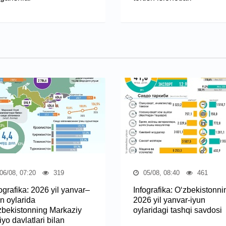
06/08, 07:20
319
05/08, 08:40
461
ografika: 2026 yil yanvar–
Infografika: O‘zbekistonni
n oylarida
2026 yil yanvar-iyun
zbekistonning Markaziy
oylaridagi tashqi savdosi
yo davlatlari bilan