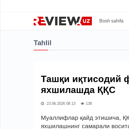
Bosh sahifa
Tahlil
Ташқи иқтисодий 
яхшилашда ҚҚС
23.06.2026 08:13
138
Муаллифлар қайд этишича, ҚҚ
яхшилашнинг самарали восита