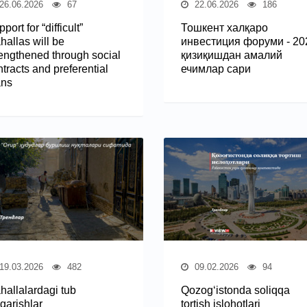
26.06.2026
67
22.06.2026
186
port for “difficult”
Тошкент халқаро
hallas will be
инвестиция форуми - 20
rengthened through social
қизиқишдан амалий
tracts and preferential
ечимлар сари
ans
19.03.2026
482
09.02.2026
94
hallalardagi tub
Qozog‘istonda soliqqa
garishlar
tortish islohotlari