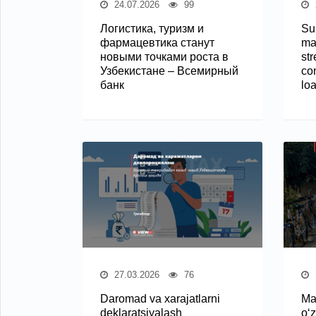
24.07.2026
99
Логистика, туризм и
Sup
фармацевтика станут
ma
новыми точками роста в
st
Узбекистане – Всемирный
con
банк
lo
27.03.2026
76
Daromad va xarajatlarni
Ma
deklaratsiyalash
o‘z