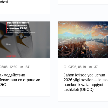
vdosi
03/08, 12:30
541
03/08, 08:19
37
аимодействие
Jahon iqtisodiyoti uchun
бекистана со странами
2026 yilgi xavflar — Iqtiso
АЭС
hamkorlik va taraqqiyot
tashkiloti (OECD)