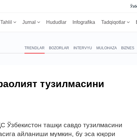
Ўзб
Tahlil
Jurnal
Hududlar
Infografika
Tadqiqotlar
TRENDLAR
BOZORLAR
INTERVYU
MULOHAZA
BIZNES
фаолият тузилмасини
С Ўзбекистон ташқи савдо тузилмасини
сига айланиши мумкин, бу эса юқори