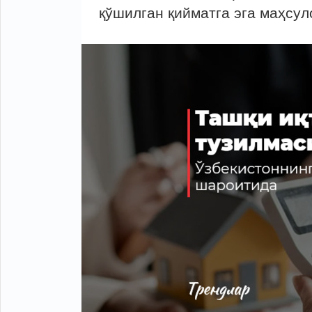
қўшилган қийматга эга маҳсул