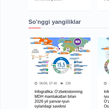
So'nggi yangiliklar
06/08, 07:40
239
Infografika: O‘zbekistonning
Inf
MDH mamlakatlari bilan
iyu
2026 yil yanvar-iyun
O‘
oylaridagi savdosi
Osi