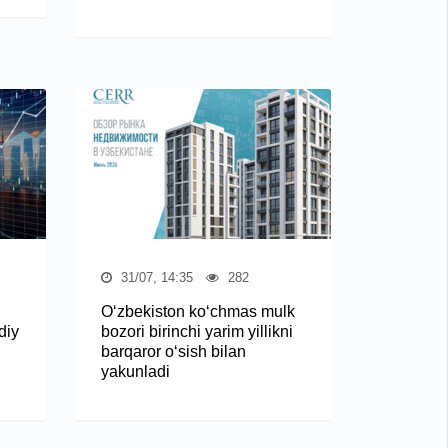
31/07, 14:35
282
O‘zbekiston ko‘chmas mulk
diy
bozori birinchi yarim yillikni
barqaror o‘sish bilan
yakunladi