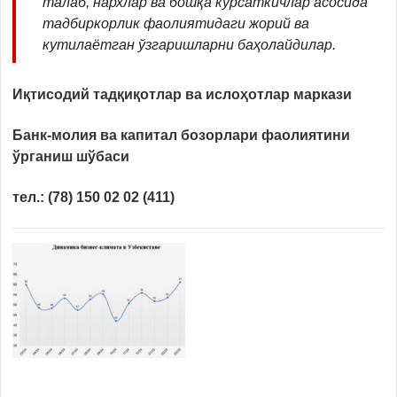
талаб, нархлар ва бошқа кўрсаткичлар асосида
тадбиркорлик фаолиятидаги жорий ва
кутилаётган ўзгаришларни баҳолайдилар.
Иқтисодий тадқиқотлар ва ислоҳотлар маркази
Банк-молия ва капитал бозорлари фаолиятини
ўрганиш шўбаси
тел.: (78) 150 02 02 (411)