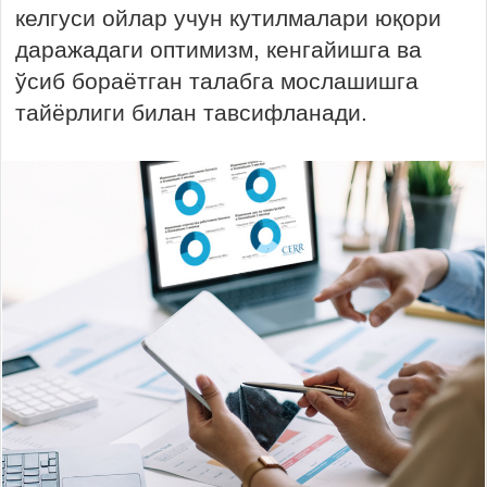
келгуси ойлар учун кутилмалари юқори
даражадаги оптимизм, кенгайишга ва
ўсиб бораётган талабга мослашишга
тайёрлиги билан тавсифланади.