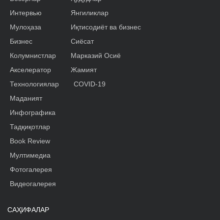
Интервью
Янгиликлар
Мулоҳаза
Иқтисодиёт ва бизнес
Бизнес
Сиёсат
Колумнистлар
Марказий Осиё
Акселератор
Жамият
Технологиялар
COVID-19
Маданият
Инфографика
Тадқиқотлар
Book Review
Мултимедиа
Фотогалерея
Видеогалерея
САҲИФАЛАР