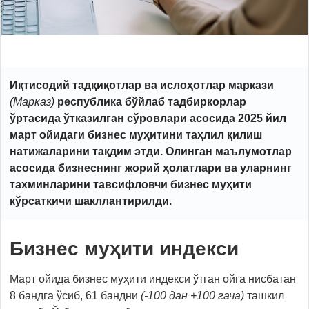
Иқтисодий тадқиқотлар ва ислоҳотлар маркази
(Марказ)
республика бўйлаб тадбиркорлар
ўртасида ўтказилган сўровлари асосида 2025 йил
март ойидаги бизнес муҳитини таҳлил қилиш
натижаларини тақдим этди. Олинган маълумотлар
асосида бизнеснинг жорий ҳолатлари ва уларнинг
тахминларини тавсифловчи бизнес муҳити
кўрсаткичи шакллантирилди.
Б
изнес муҳити
индекси
Март ойида бизнес муҳити индекси ўтган ойга нисбатан
8 бандга ўсиб, 61 бандни
(-100 дан +100 гача)
ташкил