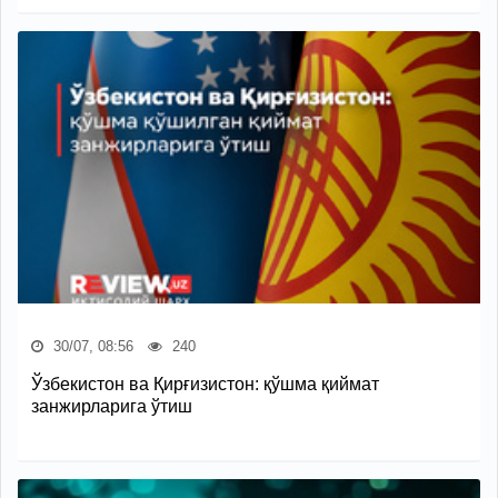
30/07, 08:56
240
Ўзбекистон ва Қирғизистон: қўшма қиймат
занжирларига ўтиш