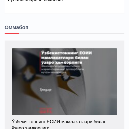
Оммабоп
Ўзбекистоннинг ЕОИИ мамлакатлари билан
ўзаро ҳамкорлиги