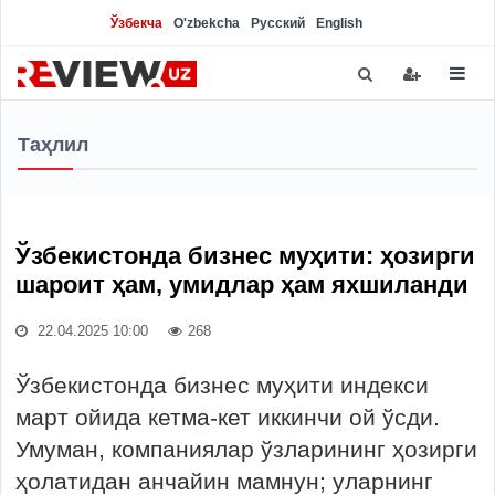
Ўзбекча
O'zbekcha
Русский
English
Таҳлил
Ўзбекистонда бизнес муҳити: ҳозирги
шароит ҳам, умидлар ҳам яхшиланди
22.04.2025 10:00
268
Ўзбекистонда бизнес муҳити индекси
март ойида кетма-кет иккинчи ой ўсди.
Умуман, компаниялар ўзларининг ҳозирги
ҳолатидан анчайин мамнун; уларнинг