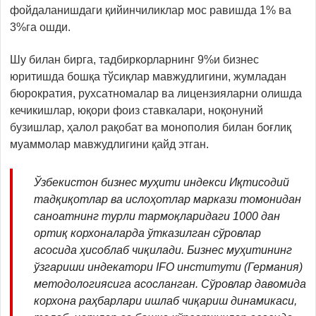
фойдаланишдаги қийинчиликлар мос равишда 1% ва
3%га ошди.
Шу билан бирга, тадбиркорларнинг 9%и бизнес
юритишда бошқа тўсиқлар мавжудлигини, жумладан
бюрократия, рухсатномалар ва лицензияларни олишда
кечикишлар, юқори фоиз ставкалари, ноқонуний
бузишлар, ҳалол рақобат ва монополия билан боғлиқ
муаммолар мавжудлигини қайд этган.
Ўзбекистон
бизнес
муҳити индекси Иқтисодий
тадқиқотлар ва
ислоҳотлар
маркази томонидан
саноатнинг турли тармоқларидаги 1000 дан
ортиқ корхоналарда ўтказилган сўровлар
асосида ҳисоблаб чиқилади.
Бизнес муҳитининг
ўзгариши индекатори
IFO институти (Германия)
методологиясига асосланган. Сўровлар давомида
корхона раҳбарлари ишлаб чиқариш динамикаси,