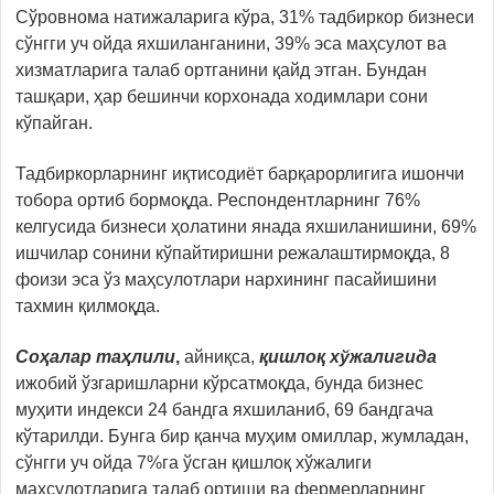
Сўровнома натижаларига кўра, 31% тадбиркор бизнеси
сўнгги уч ойда яхшиланганини, 39% эса маҳсулот ва
хизматларига талаб ортганини қайд этган. Бундан
ташқари, ҳар бешинчи корхонада ходимлари сони
кўпайган.
Тадбиркорларнинг иқтисодиёт барқарорлигига ишончи
тобора ортиб бормоқда. Респондентларнинг 76%
келгусида бизнеси ҳолатини янада яхшиланишини, 69%
ишчилар сонини кўпайтиришни режалаштирмоқда, 8
фоизи эса ўз маҳсулотлари нархининг пасайишини
тахмин қилмоқда.
Соҳалар таҳлили
,
айниқса,
қишлоқ хўжалигида
ижобий ўзгаришларни кўрсатмоқда, бунда бизнес
муҳити индекси 24 бандга яхшиланиб, 69 бандгача
кўтарилди. Бунга бир қанча муҳим омиллар, жумладан,
сўнгги уч ойда 7%га ўсган қишлоқ хўжалиги
маҳсулотларига талаб ортиши ва фермерларнинг