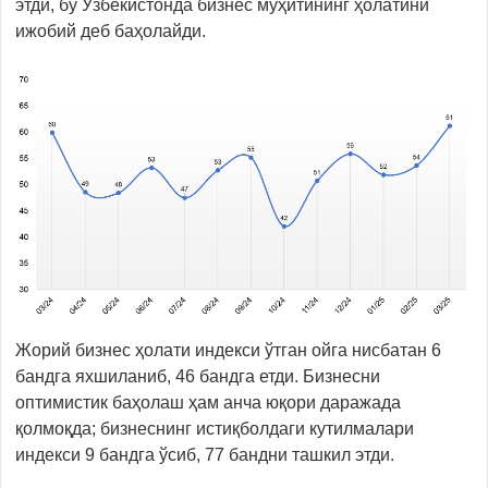
этди, бу Ўзбекистонда бизнес муҳитининг ҳолатини
ижобий деб баҳолайди.
Жорий бизнес ҳолати индекси ўтган ойга нисбатан 6
бандга яхшиланиб, 46 бандга етди. Бизнесни
оптимистик баҳолаш ҳам анча юқори даражада
қолмоқда; бизнеснинг истиқболдаги кутилмалари
индекси 9 бандга ўсиб, 77 бандни ташкил этди.