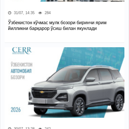
31/07, 14:35
284
Ўзбекистон кўчмас мулк бозори биринчи ярим
йилликни барқарор ўсиш билан якунлади
30/07, 13:28
242