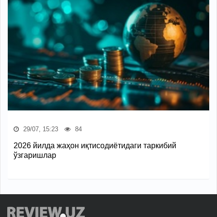
29/07, 15:23
84
2026 йилда жаҳон иқтисодиётидаги таркибий
ўзгаришлар