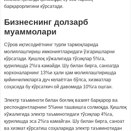
барқарорлигини кўрсатади.
Бизнеснинг долзарб
муаммолари
Сўров иқтисодиётнинг турли тармоқларида
молиялаштириш имкониятларидаги ўзгаришларни
кўрсатади. Қишлоқ хўжалигида тўсиқлар 5%га,
қурилишда 2%га камайди. Шу билан бирга, саноатда
корхоналарнинг 13%и ҳали ҳам молиялаштиришда
қийинчиликларга дуч келаётган бўлса, хизматлар
соҳасида бу кўрсаткич ой давомида 10%га ошган.
Электр таъминоти билан боғлиқ вазият барқарор ва
респондентларнинг 5%ини ташвишга солмоқда. Қишлоқ
хўжалигида электр таъминотидаги тўсиқлар 4%га,
қурилишда эса 2%га камайган. Шу билан бирга, саноат
ва хизмат кўрсатиш соҳаларида электр таъминотидан