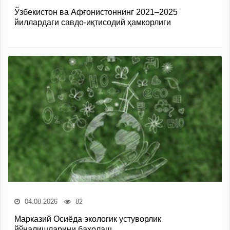
Ўзбекистон ва Афғонистоннинг 2021–2025
йиллардаги савдо-иқтисодий ҳамкорлиги
04.08.2026
82
Марказий Осиёда экологик устуворлик
йўналишларини баҳолаш