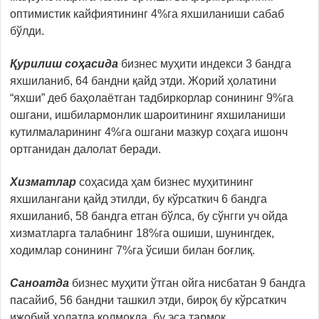
оптимистик кайфиятининг 4%га яхшиланиши сабаб
бўлди.
Қурилиш соҳасида
бизнес муҳити индекси 3 бандга
яхшиланиб, 64 бандни қайд этди. Жорий ҳолатини
“яхши” деб баҳолаётган тадбиркорлар сонининг 9%га
ошгани, ишбилармонлик шароитининг яхшиланиши
кутилмаларининг 4%га ошгани мазкур соҳага ишонч
ортганидан далолат беради.
Хизматлар
соҳасида ҳам бизнес муҳитининг
яхшилангани қайд этилди, бу кўрсаткич 6 бандга
яхшиланиб, 58 бандга етган бўлса, бу сўнгги уч ойда
хизматларга талабнинг 18%га ошиши, шунингдек,
ходимлар сонининг 7%га ўсиши билан боғлиқ.
Саноатда
бизнес муҳити ўтган ойга нисбатан 9 бандга
пасайиб, 56 бандни ташкил этди, бироқ бу кўрсаткич
ижобий ҳолатда қолмоқда, бу эса тармоқ