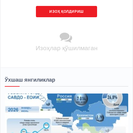
ИЗОҲ ҚОЛДИРИШ
Изоҳлар қўшилмаган
Ўхшаш янгиликлар