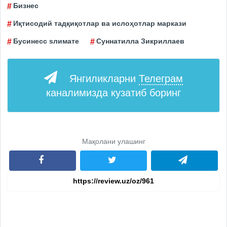
Бизнес
Иқтисодий тадқиқотлар ва ислоҳотлар маркази
Бусинесс sлимате
Суннатилла Зикриллаев
Янгиликларни
Телеграм
каналимизда кузатиб боринг
Мақолани улашинг