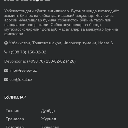
Ўзбекистондаги сўнгги янгиликлар. Бугунги кунда иқтисодиёт,
жамият, бизнес ва сиёсатдаги асосий воқеалар. Review.uz
асосий йўналишлар бўйича Ўзбекистон бўйича таҳлилий
шарҳларни нашр этади. Сиёсатшунослар ва бошқа
мутахассисларнинг долзарб масалалар ва мавзулар бўйича
фикрлари.
Ўзбекистон, Тошкент шаҳри, Чилонзор тумани, Новза 6
+(998 78) 150-02-02
Devonxona:
(+998 78) 150-02-02 (426)
info@review.uz
cer@exat.uz
БЎЛИМЛАР
Таҳлил
Дунёда
Трендлар
Журнал
Бозорлар
Ҳудудлар