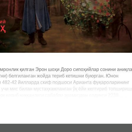
кмронлик қилган Эрон шоҳи Доро сипоҳийлар сонини аниқл
тни) белгиланган жойда териб кетишни буюрган. Юнон
ги 482-42 йилларда скиф подшоси Арианта фуқароларининг
 учи мис билан мустаҳкамланган ўқ ёйи келтириб топшириш
қ келиб чиққанлиги сабабли эрамиздан олдинги 2238... ...