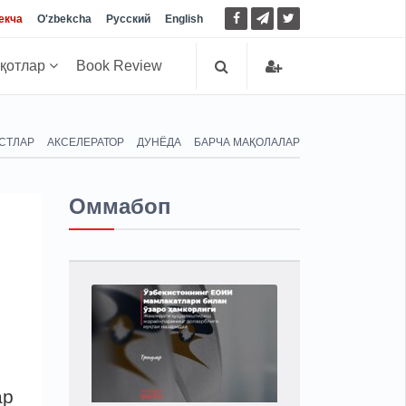
екча
O'zbekcha
Русский
English
иқотлар
Book Review
СТЛАР
АКСЕЛЕРАТОР
ДУНЁДА
БАРЧА МАҚОЛАЛАР
Оммабоп
ар