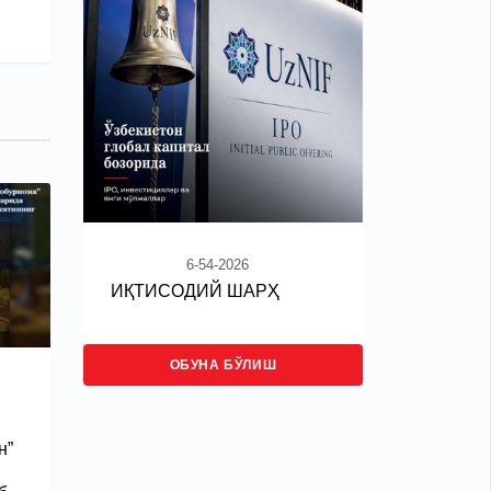
6-54-2026
ИҚТИСОДИЙ ШАРҲ
ОБУНА БЎЛИШ
н”