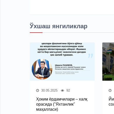
Ўхшаш янгиликлар
30.05.2025
92
Ҳоким ёрдамчилари – халқ
Йи
орасида ("Яхтанлик"
со
маҳалласи)