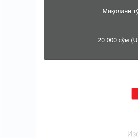
Мақолани т
20 000 сўм (U
Из