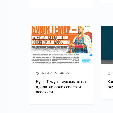
09.04.2025
273
Буюк Темур - мукаммал ва
Ка
адолатли солиқ сиёсати
ол
асосчиси