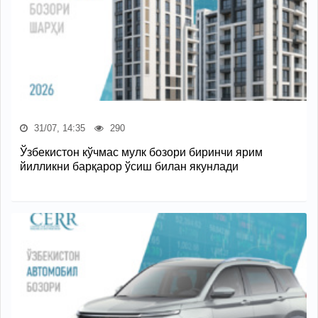
31/07, 14:35
290
Ўзбекистон кўчмас мулк бозори биринчи ярим
йилликни барқарор ўсиш билан якунлади