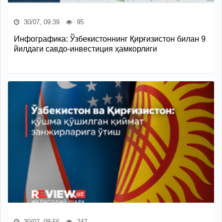
30/07, 09:39
95
Инфографика: Ўзбекистоннинг Қирғизистон билан 9
йилдаги савдо-инвестиция ҳамкорлиги
30/07, 08:56
247