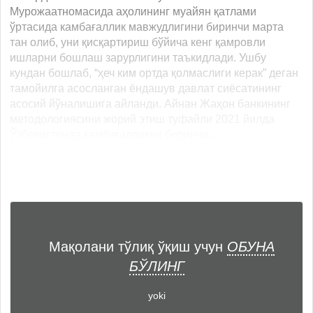
Мурожаатномасида аҳолининг муайян қатлами
ўртасида камбағаллик мавжудлигини биринчи марта
тан олиб, уни қисқартириш бўйича кенг қамровли
ишларни бошлаш зарурлигини таъкидлади. Ушбу
кундан бошлаб, “ҳеч ким ортда қолмаслиги керак” деган
тамойилга асосланган ёндашув давлат сиёсатининг
асосий йўналишига айланди. Айнан Жаҳон банкининг
методологиясини жорий этиш туфайли 2021 йилда
Ўзбекистонда камбағалликни биринчи... ...
Мақолани тўлиқ ўқиш учун
ОБУНА
БЎЛИНГ
yoki