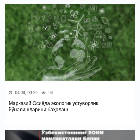
04/08, 09:29
94
Марказий Осиёда экологик устуворлик
йўналишларини баҳолаш