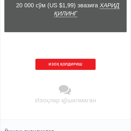
20 000 сўм (US $1,99) эвазига
ХАРИД
ҚИЛИНГ
ИЗОҲ ҚОЛДИРИШ
Изоҳлар қўшилмаган