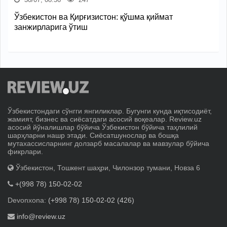
Ўзбекистон ва Қирғизистон: қўшма қиймат
занжирларига ўтиш
Ўзбекистондаги сўнгги янгиликлар. Бугунги кунда иқтисодиёт,
жамият, бизнес ва сиёсатдаги асосий воқеалар. Review.uz
асосий йўналишлар бўйича Ўзбекистон бўйича таҳлилий
шарҳларни нашр этади. Сиёсатшунослар ва бошқа
мутахассисларнинг долзарб масалалар ва мавзулар бўйича
фикрлари.
Ўзбекистон, Тошкент шаҳри, Чилонзор тумани, Новза 6
+(998 78) 150-02-02
Devonxona:
(+998 78) 150-02-02 (426)
info@review.uz