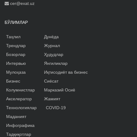
cer@exat.uz
БЎЛИМЛАР
Таҳлил
Дунёда
Трендлар
Журнал
Бозорлар
Ҳудудлар
Интервью
Янгиликлар
Мулоҳаза
Иқтисодиёт ва бизнес
Бизнес
Сиёсат
Колумнистлар
Марказий Осиё
Акселератор
Жамият
Технологиялар
COVID-19
Маданият
Инфографика
Тадқиқотлар