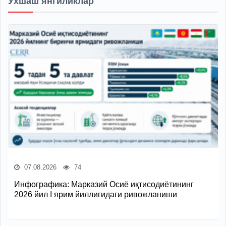
Ўхшаш янгиликлар
07.08.2026
74
Инфографика: Марказий Осиё иқтисодиётининг
2026 йил I ярим йиллигидаги ривожланиши