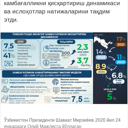
камбағалликни қисқартириш динамикаси
ва ислоҳотлар натижаларини тақдим
этди.
Ўзбекистон Президенти Шавкат Мирзиёев 2020 йил 24
январдаги Олий Мажлисга йўллаган