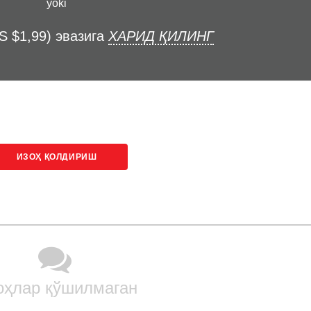
yoki
S $1,99) эвазига
ХАРИД ҚИЛИНГ
ИЗОҲ ҚОЛДИРИШ
оҳлар қўшилмаган