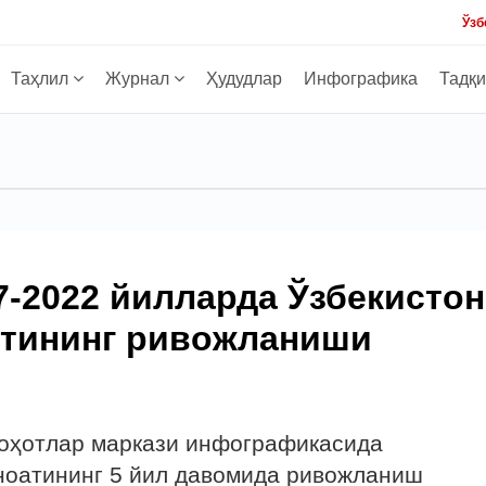
Ўзб
Таҳлил
Журнал
Ҳудудлар
Инфографика
Тадқ
-2022 йилларда Ўзбекистон
оатининг ривожланиши
лоҳотлар маркази инфографикасида
аноатининг 5 йил давомида ривожланиш