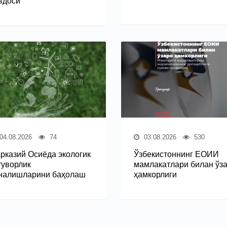
вдоси
04.08.2026
74
03.08.2026
530
рказий Осиёда экологик
Ўзбекистоннинг ЕОИИ
туворлик
мамлакатлари билан ўз
налишларини баҳолаш
ҳамкорлиги