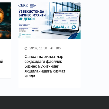
29/07, 11:38
186
Саноат ва хизматлар
ий
соҳасидаги фаоллик
бизнес муҳитининг
яхшиланишига хизмат
қилди