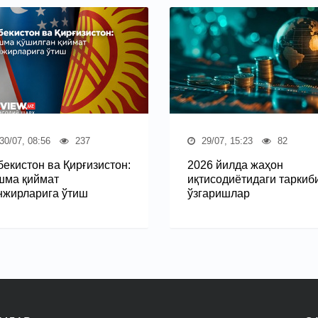
30/07, 08:56
237
29/07, 15:23
82
бекистон ва Қирғизистон:
2026 йилда жаҳон
шма қиймат
иқтисодиётидаги таркиб
нжирларига ўтиш
ўзгаришлар