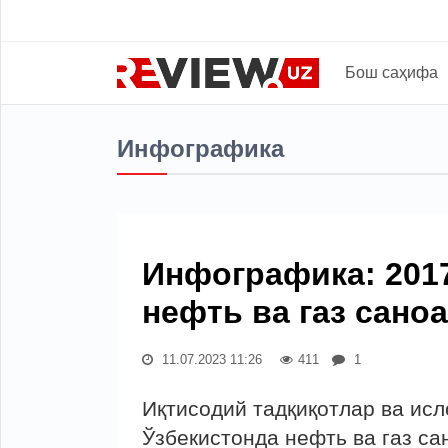
Бош саҳифа
Инфографика
Инфографика: 2017
нефть ва газ сан
11.07.2023 11:26
411
1
Иқтисодий тадқиқотлар ва ис
Ўзбекистонда нефть ва газ с