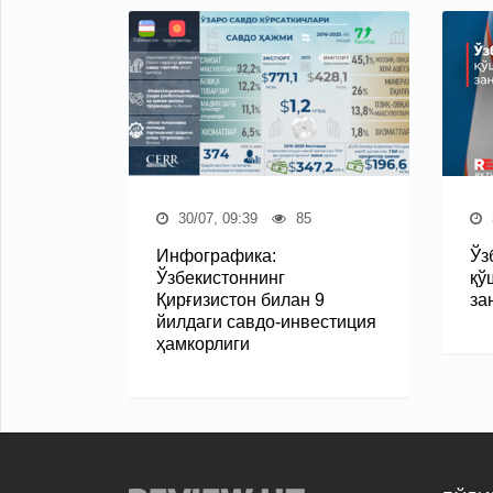
30/07, 09:39
85
Инфографика:
Ўз
Ўзбекистоннинг
қў
Қирғизистон билан 9
за
йилдаги савдо-инвестиция
ҳамкорлиги