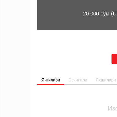
20 000 сўм (U
Янгилари
Эскилари
Яхшилари
Из