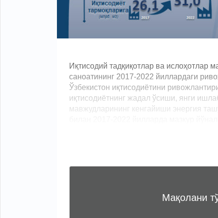
Иқтисодий тадқиқотлар ва ислоҳотлар м
саноатининг 2017-2022 йиллардаги риво
Ўзбекистон иқтисодиётини ривожлантириш
иқтисодиётнинг жадал ўсиши, янги ишл
мавжудларининг кенгайиши энергия таш
билан 2017-2022 йилларда мазкур йўнали
Мақолани т