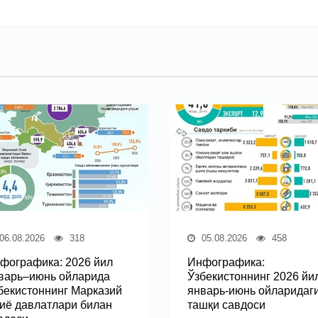
06.08.2026
318
05.08.2026
458
фографика: 2026 йил
Инфографика:
варь–июнь ойларида
Ўзбекистоннинг 2026 йи
бекистоннинг Марказий
январь-июнь ойларидаг
иё давлатлари билан
ташқи савдоси