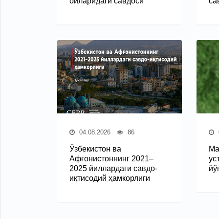
ойларидаги савдоси
са
04.08.2026
86
Ўзбекистон ва
Ма
Афғонистоннинг 2021–
ус
2025 йиллардаги савдо-
йў
иқтисодий ҳамкорлиги