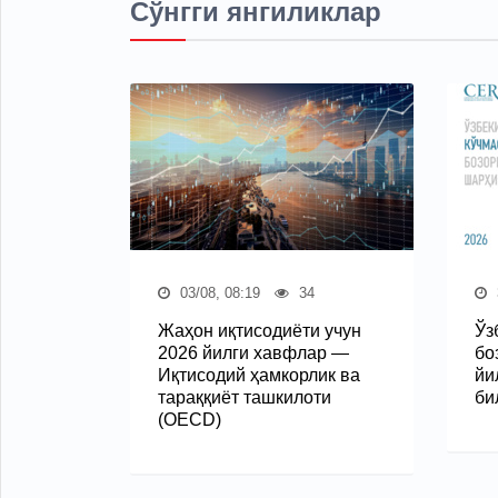
Сўнгги янгиликлар
03/08, 08:19
34
Жаҳон иқтисодиёти учун
Ўз
2026 йилги хавфлар —
бо
Иқтисодий ҳамкорлик ва
йи
тараққиёт ташкилоти
би
(OECD)