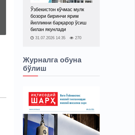
Ўзбекистон кўчмас мулк
бозори биринчи ярим
йилликни барқарор ўсиш
билан якунлади
31.07.2026 14:35
270
Журналга обуна
бўлиш