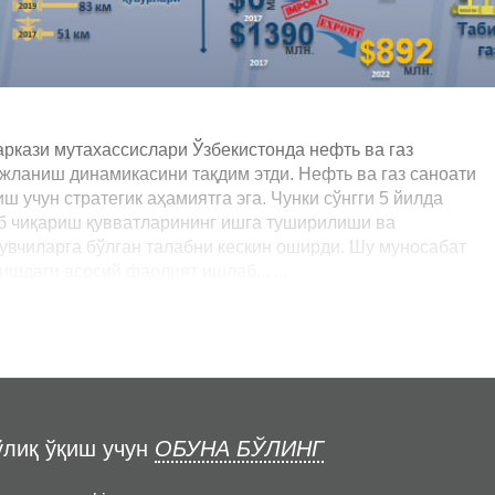
аркази мутахассислари Ўзбекистонда нефть ва газ
жланиш динамикасини тақдим этди. Нефть ва газ саноати
 учун стратегик аҳамиятга эга. Чунки сўнгги 5 йилда
аб чиқариш қувватларининг ишга туширилиши ва
увчиларга бўлган талабни кескин оширди. Шу муносабат
шдаги асосий фаолият ишлаб... ...
ўлиқ ўқиш учун
ОБУНА БЎЛИНГ