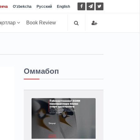
екча
O'zbekcha
Русский
English
иқотлар
Book Review
Оммабоп