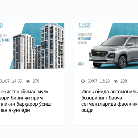
31/07, 14:35
270
30/07, 13:28
238
бекистон кўчмас мулк
Июнь ойида автомобиль
зори биринчи ярим
бозорининг барча
лликни барқарор ўсиш
сегментларида фаоллик
лан якунлади
ошди