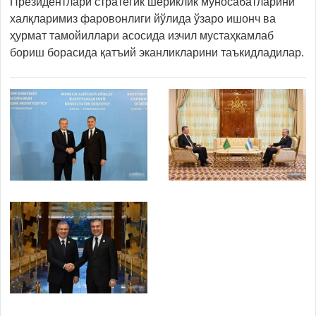
Президентлари стратегик шериклик муносабатларини
халқларимиз фаровонлиги йўлида ўзаро ишонч ва
ҳурмат тамойиллари асосида изчил мустаҳкамлаб
бориш борасида қатъий эканликларини таъкидладилар.