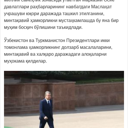
давлатлари раҳбарларининг навбатдаги Маслаҳат
учрашуви юқори даражада ташкил этилганини,
минтақавий ҳамкорликни мустаҳкамлашда бу яна бир
муҳим босқич бўлишини таъкидлади.
Ўзбекистон ва Туркманистон Президентлари икки
томонлама ҳамкорликнинг долзарб масалаларини,
минтақавий ва халқаро даражадаги алоқаларни
муҳокама қилдилар.