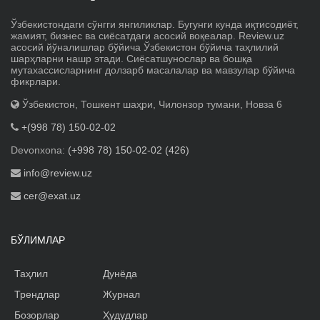
Ўзбекистондаги сўнгги янгиликлар. Бугунги кунда иқтисодиёт,
жамият, бизнес ва сиёсатдаги асосий воқеалар. Review.uz
асосий йўналишлар бўйича Ўзбекистон бўйича таҳлилий
шарҳларни нашр этади. Сиёсатшунослар ва бошқа
мутахассисларнинг долзарб масалалар ва мавзулар бўйича
фикрлари.
Ўзбекистон, Тошкент шаҳри, Чилонзор тумани, Новза 6
+(998 78) 150-02-02
Devonxona:
(+998 78) 150-02-02 (426)
info@review.uz
cer@exat.uz
БЎЛИМЛАР
Таҳлил
Дунёда
Трендлар
Журнал
Бозорлар
Ҳудудлар