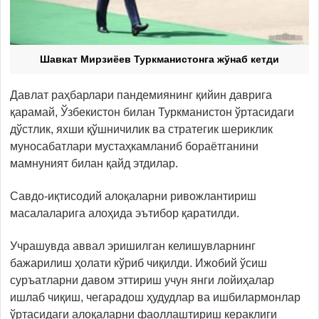
Шавкат Мирзиёев Туркманистонга жўнаб кетди
Давлат раҳбарлари пандемиянинг қийин даврига
қарамай, Ўзбекистон билан Туркманистон ўртасидаги
дўстлик, яхши қўшничилик ва стратегик шериклик
муносабатлари мустаҳкамланиб бораётганини
мамнуният билан қайд этдилар.
Савдо-иқтисодий алоқаларни ривожлантириш
масалаларига алоҳида эътибор қаратилди.
Учрашувда аввал эришилган келишувларнинг
бажарилиш ҳолати кўриб чиқилди. Ижобий ўсиш
суръатларни давом эттириш учун янги лойиҳалар
ишлаб чиқиш, чегарадош ҳудудлар ва ишбилармонлар
ўртасидаги алоқаларни фаоллаштириш кераклиги