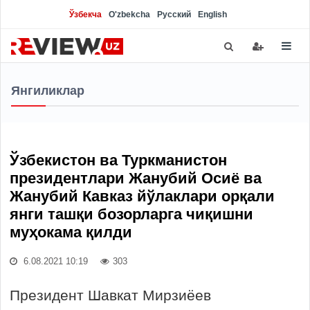
Ўзбекча
O'zbekcha
Русский
English
Янгиликлар
Ўзбекистон ва Туркманистон
президентлари Жанубий Осиё ва
Жанубий Кавказ йўлаклари орқали
янги ташқи бозорларга чиқишни
муҳокама қилди
6.08.2021 10:19
303
Президент Шавкат Мирзиёев