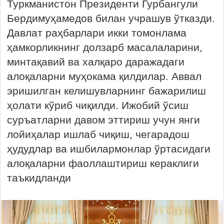
Туркманистон Президенти Гурбангули
Бердимуҳамедов билан учрашув ўтказди.
Давлат раҳбарлари икки томонлама
ҳамкорликнинг долзарб масалаларини,
минтақавий ва халқаро даражадаги
алоқаларни муҳокама қилдилар. Аввал
эришилган келишувларнинг бажарилиш
ҳолати кўриб чиқилди. Ижобий ўсиш
суръатларни давом эттириш учун янги
лойиҳалар ишлаб чиқиш, чегарадош
ҳудудлар ва ишбилармонлар ўртасидаги
алоқаларни фаоллаштириш кераклиги
таъкидланди