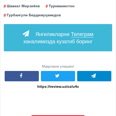
Шавкат Мирзиёев
Туркманистон
Гурбангули Бердимуҳамедов
Янгиликларни
Телеграм
каналимизда кузатиб боринг
Мақолани улашинг