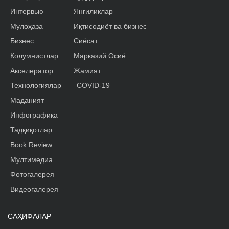
Интервью
Янгиликлар
Мулоҳаза
Иқтисодиёт ва бизнес
Бизнес
Сиёсат
Колумнистлар
Марказий Осиё
Акселератор
Жамият
Технологиялар
COVID-19
Маданият
Инфографика
Тадқиқотлар
Book Review
Мултимедиа
Фотогалерея
Видеогалерея
САҲИФАЛАР