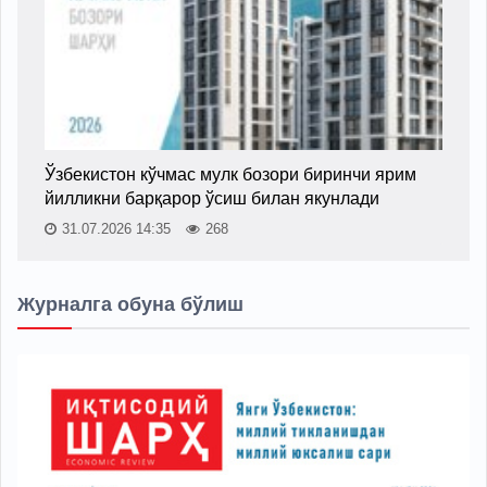
Ўзбекистон кўчмас мулк бозори биринчи ярим
йилликни барқарор ўсиш билан якунлади
31.07.2026 14:35
268
Журналга обуна бўлиш