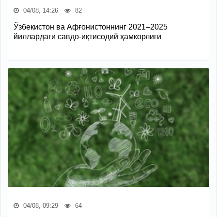
04/08, 14:26
82
Ўзбекистон ва Афғонистоннинг 2021–2025
йиллардаги савдо-иқтисодий ҳамкорлиги
04/08, 09:29
64