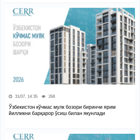
31/07, 14:35
268
Ўзбекистон кўчмас мулк бозори биринчи ярим
йилликни барқарор ўсиш билан якунлади