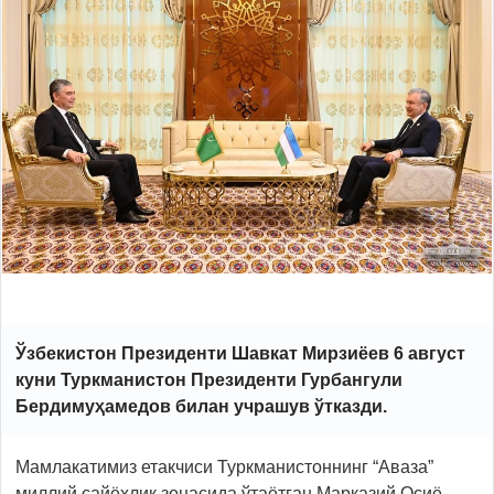
Ўзбекистон Президенти Шавкат Мирзиёев 6 август
куни Туркманистон Президенти Гурбангули
Бердимуҳамедов билан учрашув ўтказди.
Мамлакатимиз етакчиси Туркманистоннинг “Аваза”
миллий сайёҳлик зонасида ўтаётган Марказий Осиё