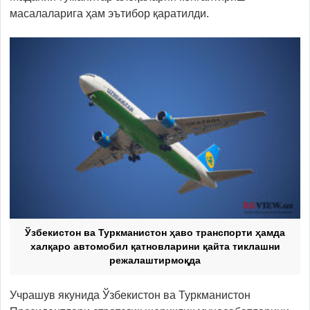
масалаларига ҳам эътибор қаратилди.
Ўзбекистон ва Туркманистон ҳаво транспорти ҳамда
халқаро автомобил қатновларини қайта тиклашни
режалаштирмоқда
Учрашув якунида Ўзбекистон ва Туркманистон