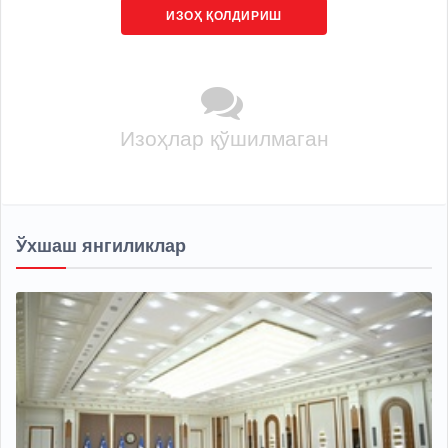
ИЗОҲ ҚОЛДИРИШ
Изоҳлар қўшилмаган
Ўхшаш янгиликлар