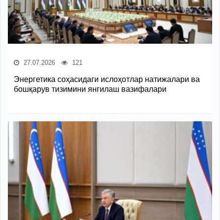
27.07.2026
121
Энергетика соҳасидаги ислоҳотлар натижалари ва
бошқарув тизимини янгилаш вазифалари