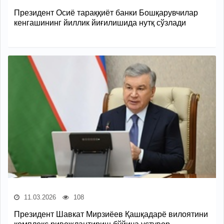
Президент Осиё тараққиёт банки Бошқарувчилар
кенгашининг йиллик йиғилишида нутқ сўзлади
11.03.2026
108
Президент Шавкат Мирзиёев Қашқадарё вилоятини