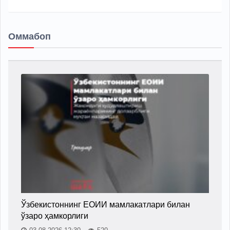
Оммабоп
Ўзбекистоннинг ЕОИИ мамлакатлари билан
ўзаро ҳамкорлиги