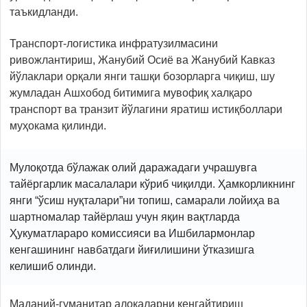
таъкидланди.
Транспорт-логистика инфратузилмасини
ривожлантириш, Жанубий Осиё ва Жанубий Кавказ
йўлаклари орқали янги ташқи бозорларга чиқиш, шу
жумладан Ашхобод битимига мувофиқ халқаро
транспорт ва транзит йўлагини яратиш истиқболлари
муҳокама қилинди.
Мулоқотда бўлажак олий даражадаги учрашувга
тайёргарлик масалалари кўриб чиқилди. Ҳамкорликнинг
янги “ўсиш нуқталари”ни топиш, самарали лойиҳа ва
шартномалар тайёрлаш учун яқин вақтларда
Ҳукуматлараро комиссияси ва Ишбилармонлар
кенгашининг навбатдаги йиғилишини ўтказишга
келишиб олинди.
Маданий-гуманитар алоқаларни кенгайтириш