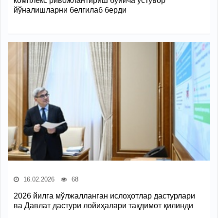
комплекс ривожлантириш бўйича устувор
йўналишларни белгилаб берди
16.02.2026
68
2026 йилга мўлжалланган ислоҳотлар дастурлари
ва Давлат дастури лойиҳалари тақдимот қилинди