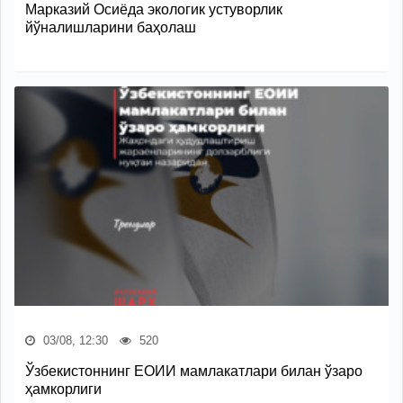
Марказий Осиёда экологик устуворлик
йўналишларини баҳолаш
03/08, 12:30
520
Ўзбекистоннинг ЕОИИ мамлакатлари билан ўзаро
ҳамкорлиги