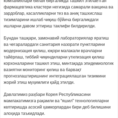
компаниялари билан биргаликда ташкил этилаётган
фармацевтика кластери негизида самарали вакцина ва
зардоблар, касалликларни тез ва аниқ ташхислаш
тизимларини ишлаб чиқиш бўйича биргаликдаги
ишларни давом эттириш таклифи билдирилди.
Бундан ташқари, замонавий лабораториялар яратиш
ва чегаралардаги санитария назорати пунктларини
модернизация қилиш, юқори малакали врачларни
тайёрлаш, тиббий чиқиндиларни утилизация қилиш
корхоналарини ташкил этиш, минтақада эпидемиологик
вазиятни мониторинг қилиш ва барвақт
прогнозлаштиришнинг интеграциялашган тизимини
жорий этиш муҳимлиги қайд этилди.
Давлатимиз раҳбари Корея Республикасини
мамлакатимизга рақамли ва “яшил” технологияларни
келтиришда асосий ҳамкорлардан бири деб билишини
алоҳида таъкидлади.