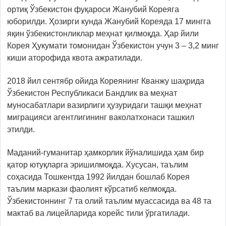
ортиқ Ўзбекистон фуқароси Жанубий Кореяга
юборилди. Ҳозирги кунда Жанубий Кореяда 17 мингга
яқин ўзбекистонликлар меҳнат қилмоқда. Ҳар йили
Корея Ҳукумати томонидан Ўзбекистон учун 3 – 3,2 минг
киши аторофида квота ажратилади.
2018 йил сентябр ойида Кореянинг Кванжу шаҳрида
Ўзбекистон Республикаси Бандлик ва меҳнат
муносабатлари вазирлиги ҳузуридаги ташқи меҳнат
миграцияси агентлигининг ваколатхонаси ташкил
этилди.
Маданий-гуманитар ҳамкорлик йўналишида ҳам бир
қатор ютуқларга эришилмоқда. Хусусан, таълим
соҳасида Тошкентда 1992 йилдан бошлаб Корея
таълим маркази фаолият кўрсатиб келмоқда.
Ўзбекистоннинг 7 та олий таълим муассасида ва 48 та
мактаб ва лицейларида корейс тили ўргатилади.