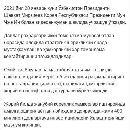
2021 йил 28 январь куни Ўзбекистон Президенти
Шавкат Мирзиёев Корея Республикаси Президенти Мун
Чжэ Ин билан видеоанжуман шаклида учрашув ўтказди.
Давлат раҳбарлари икки томонлама муносабатлар
борасида алоҳида стратегик шерикликни янада
мустаҳкамлаш ва ҳамкорликни ҳар томонлама
кенгайтиришни таъкидладилар.
Олий, касб-ҳунар ва мактабгача таълим, соғлиқни
сақлаш, маданий мерос объектларини рақамлаштириш
ва реставрация қилиш соҳаларидаги ҳамкорликнинг
жорий ва истиқболли дастурлари кўриб чиқилди.
Жорий йилда жанубий кореялик ҳамкорлар иштирокида
амалга оширилаётган лойиҳалар доирасида жами 400
миллион долларгача инвестицияларни ўзлаштирилиши
маълум қилинди.