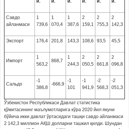
й
.
й
.
й
.
й
.
й
.
й
.
Савдо
1
1
1
2
2
2
айланмаси
739,6
070,4
387,6
159,1
755,3
142,3
Экспорт
176,4
201,8
143,3
108,6
93,5
45,5
1
1
2
2
2
Импорт
868,7
563,2
244,3
050,5
661,8
096,8
-1
-1
-1
-2
-2
Сальдо
-666,9
386,8
101
941,9
568,3
051,3
Ўзбекистон Республикаси Давлат статистика
қўмитасининг маълумотларига кўра 2020 йил якуни
бўйича икки давлат ўртасидаги ташқи савдо айланмаси
2 142,3 миллион АҚШ долларни ташкил қилди. Шундан