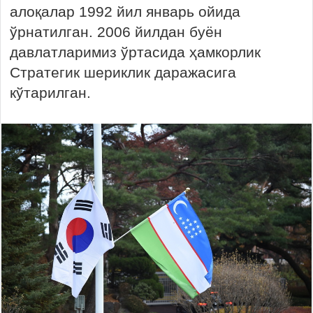
алоқалар 1992 йил январь ойида
ўрнатилган. 2006 йилдан буён
давлатларимиз ўртасида ҳамкорлик
Стратегик шериклик даражасига
кўтарилган.