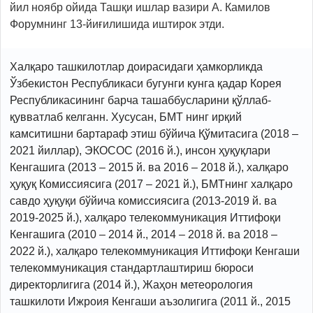
йил ноябр ойида Ташқи ишлар вазири А. Камилов
Форумнинг 13-йиғилишида иштирок этди.
Халқаро ташкилотлар доирасидаги ҳамкорликда
Ўзбекистон Республикаси бугунги кунга қадар Корея
Республикасининг барча ташаббусларини қўллаб-
қувватлаб келганн. Хусусан, БМТ нинг ирқий
камситишни бартараф этиш бўйича Қўмитасига (2018 –
2021 йиллар), ЭКОСОС (2016 й.), инсон ҳуқуқлари
Кенгашига (2013 – 2015 й. ва 2016 – 2018 й.), халқаро
ҳуқуқ Комиссиясига (2017 – 2021 й.), БМТнинг халқаро
савдо ҳуқуқи бўйича комиссиясига (2013-2019 й. ва
2019-2025 й.), халқаро телекоммуникация Иттифоқи
Кенгашига (2010 – 2014 й., 2014 – 2018 й. ва 2018 –
2022 й.), халқаро телекоммуникация Иттифоқи Кенгаши
телекоммуникация стандартлаштириш бюроси
директорлигига (2014 й.), Жаҳон метеорология
ташкилоти Ижроия Кенгаши аъзолигига (2011 й., 2015