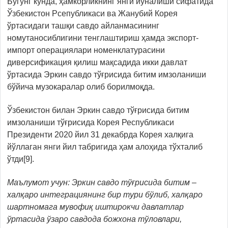
Бугунг кунда, ҳамкорликнинг янги йўналиши сифатида
Ўзбекистон Рсепубликаси ва Жанубий Корея
ўртасидаги ташқи савдо айланмасининг
номутаносиблигини тенглаштириш ҳамда экспорт-
импорт операциялари номенклатурасини
диверсификация қилиш мақсадида икки давлат
ўртасида Эркин савдо тўғрисида битим имзоланиши
бўйича музокаралар олиб борилмоқда.
Ўзбекистон билан Эркин савдо тўғрисида битим
имзоланиши тўғрисида Корея Республикаси
Президенти 2020 йил 31 декабрда Корея халқига
йўллаган янги йил табригида ҳам алоҳида тўхталиб
ўтди[9].
Маълумот учун: Эркин савдо тўғрисида битим –
халқаро интеграциянинг бир тури бўлиб, халқаро
шартномага мувофиқ иштирокчи давлатлар
ўртасида ўзаро савдода божхона тўловлари,