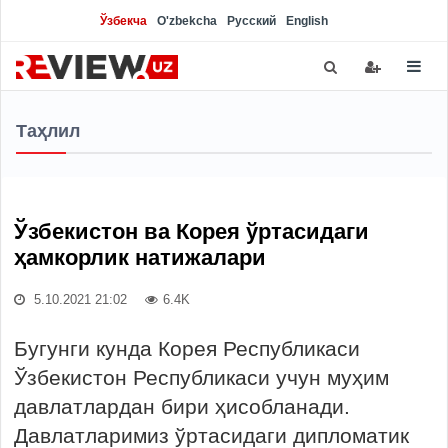
Ўзбекча
O'zbekcha
Русский
English
Таҳлил
Ўзбекистон ва Корея ўртасидаги
ҳамкорлик натижалари
5.10.2021 21:02
6.4K
Бугунги кунда Корея Республикаси
Ўзбекистон Республикаси учун муҳим
давлатлардан бири ҳисобланади.
Давлатларимиз ўртасидаги дипломатик