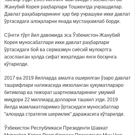
Жанубий Корея раҳбарлари Тошкентда учрашдилар.
Давлат раҳабарларининг ҳар бир учрашуви икки давлат
ўртасидаги алоқаларни янада мустаҳкамлаб борди.
Сўнгги тўрт йил давомида эса Ўзбекистон-Жанубий
Корея муносабатлари икки давлат раҳбарлари
ўртасидаги бой ва сермазмун сиёсий мулоқотга
асосланган ҳолда сифат жиҳатидан янги босқичга
кўтарилди.
2017 ва 2019 йилларда амалга оширилган ўзаро давлат
ташрифлари натижасида имзоланган ҳукуматлараро
битимлар ва тижорат шартномаларининг умумий
миқдори 22 миллиард долларни ташкил этди. 2019
йилда мамлакатларимиз ўртасидаги муносабатлар
“алоҳида стратегик шериклик” даражасига кўтарилди.
Ўзбекистон Республикаси Президенти Шавкат