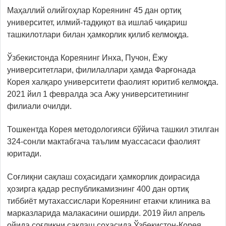
Маҳаллий олийгоҳлар Кореянинг 45 дан ортиқ
университет, илмий-тадқиқот ва ишлаб чиқариш
ташкилотлари билан ҳамкорлик қилиб келмоқда.
Ўзбекистонда Кореянинг Инха, Пучон, Ёжу
университетлари, филилаллари ҳамда Фарғонада
Корея халқаро университети фаолият юритиб келмоқда.
2021 йил 1 февралда эса Ажу университетининг
филиали очилди.
Тошкентда Корея методологияси бўйича ташкил этилган
324-сонли мактабгача таълим муассасаси фаолият
юритади.
Соғлиқни сақлаш соҳасидаги ҳамкорлик доирасида
ҳозирга қадар республикамизнинг 400 дан ортиқ
тиббиёт мутахассислари Кореянинг етакчи клиника ва
марказларида малакасини оширди. 2019 йил апрель
ойида соғлиқни сақлаш соҳасида Ўзбекистон-Корея