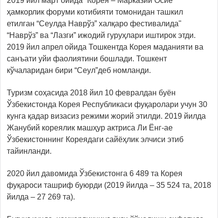
2019 йил март ойида “Корея – Марказий Осиё”
ҳамкорлик форуми котибияти томонидан ташкил
етилган “Сеулда Наврўз” халқаро фестивалида"
“Наврўз” ва “Лазги” ижодий гуруҳлари иштирок этди.
2019 йил апрел ойида Тошкентда Корея маданияти ва
санъати уйи фаолиятини бошлади. Тошкент
кўчаларидан бири “Сеул”деб номланди.
Туризм соҳасида 2018 йил 10 февралдан буён
Ўзбекистонда Корея Республикаси фуқаролари учун 30
кунга қадар визасиз режими жорий этилди. 2019 йилда
Жанубий кореялик машҳур актриса Ли Ёнг-ае
Ўзбекистоннинг Кореядаги сайёҳлик элчиси этиб
тайинланди.
2020 йил давомида Ўзбекистонга 6 489 та Корея
фуқароси ташриф буюрди (2019 йилда – 35 524 та, 2018
йилда – 27 269 та).