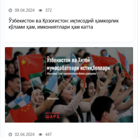
09.04.2024
372
Ўзбекистон ва Қозоғистон: иқтисодий ҳамкорлик
кўлами ҳам, имкониятлари ҳам катта
02.04.2024
447