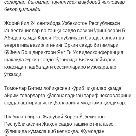
солиқлар, йиғимлар, шунингдек миқдорий чекловлар
бекор қилинади.
Жорий йил 24 сентябрда Ўзбекистон Республикаси
Инвестициялар ва ташқи савдо вазири ўринбосари Б
Абидов ҳамда Корея Республикаси Савдо, саноат ва
энергетика вазирлигининг Эркин савдо битимлари
бўйича Бош директори Янг Ги Ук видеоконференция
шаклида Эркин савдо тўғрисида Битим лойиҳаси
юзасидан навбатдаги сессиялараро музокаралар
ўтказди.
Томонлар Битим лойиҳасини кўриб чиқдилар ҳамда
айрим товарларга қўлланаладиган тариф чекловларини
соддалаштириш истиқболларини муҳокама қилдилар.
Шу билан бирга, Жанубий Корея Ўзбекистон
Республикасини Жаҳон савдо ташкилотига аъзо
бўлишида кўмаклашиб келмоқда. Жумладан,