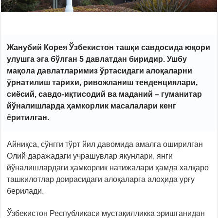
Жанубий Корея Ўзбекистон ташқи савдосида юқори
улушга эга бўлган 5 давлатдан биридир. Ушбу
мақола давлатларимиз ўртасидаги алоқаларни
ўрнатилиш тарихи, ривожланиш тенденциялари,
сиёсий, савдо-иқтисодий ва маданий – гуманитар
йўналишларда ҳамкорлик масалалари кенг
ёритилган.
Айниқса, сўнгги тўрт йил давомида амалга оширилган
Олий даражадаги учрашувлар якунлари, янги
йўналишлардаги ҳамкорлик натижалари ҳамда халқаро
ташкилотлар доирасидаги алоқаларга алоҳида урғу
берилади.
Ўзбекистон Республикаси мустақилликка эришганидан