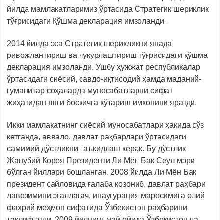
йилда мамлакатларимиз ўртасида Стратегик шериклик
тўғрисидаги Қўшма декларация имзоланди.
2014 йилда эса Стратегик шерикликни янада
ривожлантириш ва чуқурлаштириш тўғрисидаги қўшма
декларация имзоланди. Ушбу ҳужжат республикалар
ўртасидаги сиёсий, савдо-иқтисодий ҳамда маданий-
гуманитар соҳаларда муносабатларни сифат
жиҳатидан янги босқичга кўтариш имконини яратди.
Икки мамлакатнинг сиёсий муносабатлари ҳақида сўз
кетганда, аввало, давлат раҳбарлари ўртасидаги
самимий дўстликни таъкидлаш керак. Бу дўстлик
Жанубий Корея Президенти Ли Мён Бак Сеул мэри
бўлган йиллари бошланган. 2008 йилда Ли Мён Бак
президент сайловида ғалаба қозониб, давлат раҳбари
лавозимини эгаллагач, инаугурация маросимига олий
фахрий меҳмон сифатида Ўзбекистон раҳбарини
таклиф этди. 2009 йилнинг май ойида Ўзбекистон ва