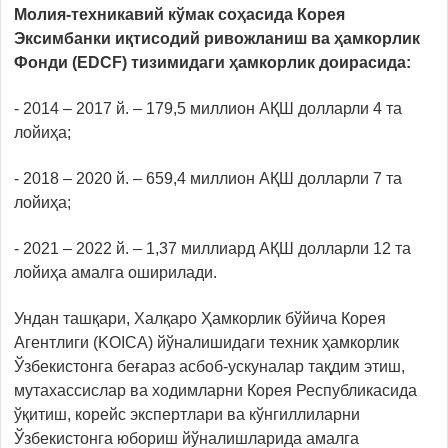
Молия-техникавий кўмак соҳасида Корея
Эксимбанки иқтисодий ривожланиш ва ҳамкорлик
Фонди (EDCF) тизимидаги ҳамкорлик доирасида:
- 2014 – 2017 й. – 179,5 миллион АҚШ долларли 4 та
лойиҳа;
- 2018 – 2020 й. – 659,4 миллион АҚШ долларли 7 та
лойиҳа;
- 2021 – 2022 й. – 1,37 миллиард АҚШ долларли 12 та
лойиҳа амалга оширилади.
Ундан ташқари, Халқаро Ҳамкорлик бўйича Корея
Агентлиги (KOICA) йўналишидаги техник ҳамкорлик
Ўзбекистонга беғараз асбоб-ускуналар тақдим этиш,
мутахассислар ва ходимларни Корея Республикасида
ўқитиш, корейс экспертлари ва кўнгиллиларни
Ўзбекистонга юбориш йўналишларида амалга