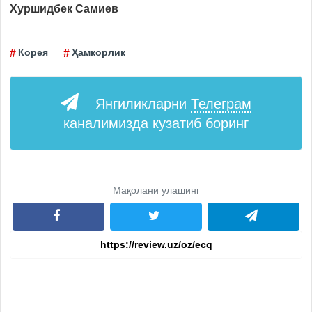
Хуршидбек Самиев
Корея
Ҳамкорлик
Янгиликларни
Телеграм
каналимизда кузатиб боринг
Мақолани улашинг