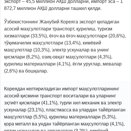
экспорт – 45,5 миллион АҚШ долларни, импорт эса – 1
872,7 миллион АҚШ долларни ташкил қилди.
Ўзбекистоннинг Жанубий Кореяга экспорт қиладиган
асосий маҳсулотлари транспорт, қурилиш, туризм
хизматлари (33,5%), ёғоч ва ёғоч маҳсулотлари (20,6%),
тўқимачилик маҳсулотлари (13,4%), кимёвий
маҳсулотлар (10,3%), электр ускуналар ва унинг
қисмлари (6,2%), озиқ-овқат маҳсулотлари (4,3%),
қурилиш материаллари (4,1%), ёғли уруғлар, мевалар
(2,6%) ва бошқалар.
Кореядан келтириладиган импорт маҳсулотларининг
асосий қисмини транспорт воситалари ва уларнинг
эҳтиёт қисмлари (41,1%), турли хил механик ва электр
ускуналар (23,1%), пластмасса ва улардан тайёрланган
маҳсулотлар (5,5%), қурилиш материаллари (5,3%),
қора металл ва ундан тайёрланган маҳсулотлар (4,1%),
оптик ускуналар ва аппаратлар (3,2%), кимёвий