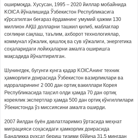
оширмоқда. Хусусан, 1995 – 2020 йиллар мобайнида
KOICA йўналишида Ўзбекистон Республикасига
кўрсатилган беғараз ёрдамнинг умумий ҳажми 130
миллион АҚШ долларни ташкил қилиб, маблағлар
соғлиқни сақлаш, таълим, ахборот технологиялар,
коммунал хўжалик, қишлоқ ва сув хўжалиги, энергетика
соҳаларидаги лойиҳаларни амалга оширишга
мақсадида йўналтирилган.
Шунингдек, бугунги кунга қадар KOICAнинг техник
ҳамкорлиги доирасида Ўзбекистон вазирликлари ва
идораларининг 2 000 дан ортиқ вакиллари Корея
Республикасида таҳсил олди ҳамда 70 дан ортиқ
кореялик экспертлар ҳамда 500 дан ортиқ кўнгиллилари
Ўбекистонда ўз миссиясини амалга оширди.
2007 йилдан буён давлатларимиз ўртасида меҳнат
миграцияси соҳасидаги ҳамкорлик доирасида
Бандликка рухсат бериш тизими бўйича 31,5 мингдан