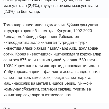
маҳсулотлар (2,4%), каучук ва резина маҳсулотлари
(2,3%) ва бошқалар.
Томонлар инвестицион ҳамкорлик бўйича ҳам улкан
ютуқларга эришиб келмоқда. Хусусан, 1992-2020
йиллар мобайнида Кореянинг Ўзбекистон
иқтисодиётига жалб қилинган тўғридан – тўғри
инвестициялари ҳажми 7 миллиард АҚШ доллардан
ортиқ. Корея инвестицияси иштирокидаги корхоналар
сони эса 875 тани ташкил қилиб, улардан 539 таси –
100% Корея капитали иштирокида шакллантирилган.
Ушбу корхоналарнинг фаолияти асосан савдо, енгил
саноат, тоғ-кон, кимё, озиқ – овқат саноатларига,
машинасозлик ва металга ишлов бериш, уй-жой-
коммунал хўжалиги, соғлиқни сақлаш, туризм ва
хизматлар соҳаларига ихтисослашган.