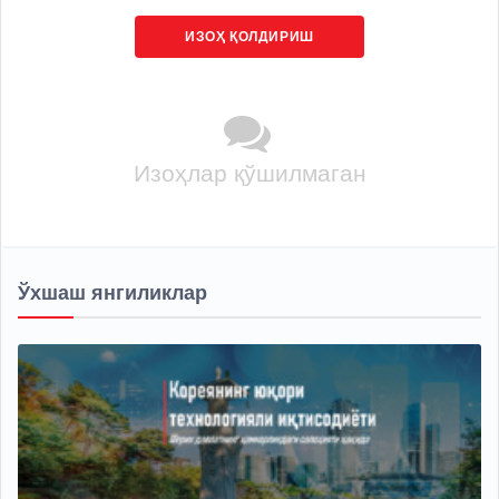
ИЗОҲ ҚОЛДИРИШ
Изоҳлар қўшилмаган
Ўхшаш янгиликлар