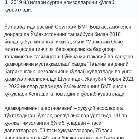
й., 2019 й.) илгари сурган номзодларини қўллаб
қувватлади.
Ўз навбатида расмий Сеул ҳам БМТ Бош ассамблеяси
доирасида Ўзбекистоннинг ташаббуси билан 2018
йилда қабул қилинган иккита, яъни “Марказий Осиё
минтақасида тинчлик, барқарорлик ва барқарор
тараққиётни таъминлаш бўйича минтақавий ва халқаро
ҳамкорликни мустаҳкамлаш” ҳамда “Таълим ва диний
бағрикенглик” резолюцияни қўллаб-қувватлади ва унга
ҳаммуаллифлик қилди Шунингдек, Жанубий Корея 2021
– 2023-йиллар давомида Ўзбекистоннинг БМТ инсон
ҳуқуқлари Кенгашига номзодини қўллаб-қувватлади.
Ҳамкорликнинг шартномавий – ҳуқуқий асосларига
тўхталадиган бўлсак, республикалар ўртасида 181 та
ҳужжат имзоланган бўлиб, улардан 4 таси
давлатлараро, 53 таси ҳукуматлараро, 75 таси
идоралараро ва 49 таси бошқа ҳужжатлар (халқаро