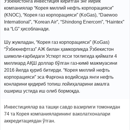
Ўзбекистонга инвестиция киритган энг йирик
компаниялар “Корея миллий нефть корпорацияси”
(KNOC), “Корея газ корпорацияси” (KoGas), “Daewoo
International”, “Korean Air”, “Shindong Enercom”, “Haintex”
ва “LG” ҳисобланади.
Шу жумладан, “Корея газ корпорацияси” (KoGas)
“Ўзбекнефтгаз” АЖ билан ҳамкорликда Ўзбекистон
шимоли-ғарбидаги Устюрт ясси тоғлигида қиймати 4
миллиард АҚШ доллар бўлган газ-кимё мажмуасини
2016 йилда қуриб битирди. “Корея миллий нефть
корпорацияси” эса Фарғона водийсида янги нефть
конларини қидириб топиш лойиҳаларини амалга
ошириш устида иш олиб бормоқда.
Инвестициялар ва ташқи савдо вазирлиги томонидан
74 та Корея компанияларининг ваколатхоналари
аккредитациядан ўтган.