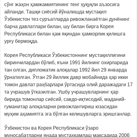
сўнг жаҳон ҳамжамиятининг тенг ҳуқуқли аъзосига
айланди. Ташқи сиёсий йўналишда мустақил
Ўзбекистон тез суръатларда ривожланаётган дунёнинг
барча давлатлари билан, шу билан бирга Корея
Республикаси билан ҳам яқиндан ҳамкорлик қилишга
урғу бермоқда.
Корея Республикаси Ўзбекистоннинг мустақиллигини
биринчилардан бўлиб, яъни 1991 йилнинг охирларида
тан олган, дипломатик алоқалар 1992 йил 29 январда
ўрнатилган. Ўтган 29 йиллик давр мобайнида ҳар икки
томон давлат раҳбарлари ўртасида олий даражадаги 17
та учрашув ўтказилган. Ушбу учрашувларнинг ҳар
бирида томонлар сиёсий, савдо-иқтисодий, маданий-
гуманитар алоқаларни ривожлантириш юзасидан
муҳим аҳамиятга эга бўлган келишувларга эришганлар.
Ўзбекистон ва Корея Республикаси ўзаро
муносабатларни янада мустаҳкамлаш мақсадида 2006