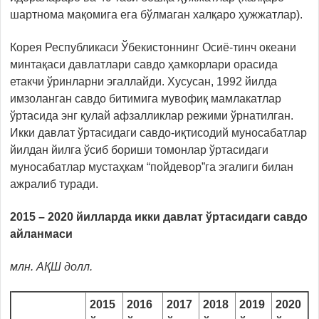
шартнома мақомига ега бўлмаган халқаро ҳужжатлар).
Корея Республикаси Ўбекистоннинг Осиё-тинч океани
минтақаси давлатлари савдо ҳамкорлари орасида
етакчи ўринларни эгаллайди. Хусусан, 1992 йилда
имзоланган савдо битимига мувофиқ мамлакатлар
ўртасида энг қулай афзалликлар режими ўрнатилган.
Икки давлат ўртасидаги савдо-иқтисодий муносабатлар
йилдан йилга ўсиб бориши томонлар ўртасидаги
муносабатлар мустаҳкам “пойдевор”га эгалиги билан
ажралиб туради.
2015 – 2020 йилларда икки давлат ўртасидаги савдо
айланмаси
млн.
АҚШ
долл.
2015
2016
2017
2018
2019
2020