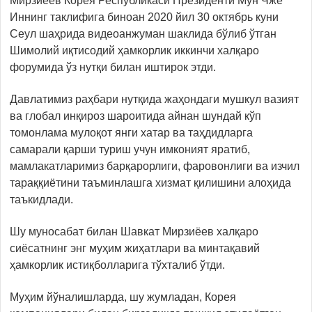
Мирзиёев Корея Республикаси Президенти Мун Чже
Иннинг таклифига биноан 2020 йил 30 октябрь куни
Сеул шаҳрида видеоанжуман шаклида бўлиб ўтган
Шимолий иқтисодий ҳамкорлик иккинчи халқаро
форумида ўз нутқи билан иштирок этди.
Давлатимиз раҳбари нутқида жаҳондаги мушкул вазият
ва глобал инқироз шароитида айнан шундай кўп
томонлама мулоқот янги хатар ва таҳдидларга
самарали қарши туриш учун имконият яратиб,
мамлакатларимиз барқарорлиги, фаровонлиги ва изчил
тараққиётини таъминлашга хизмат қилишини алоҳида
таъкидлади.
Шу муносабат билан Шавкат Мирзиёев халқаро
сиёсатнинг энг муҳим жиҳатлари ва минтақавий
ҳамкорлик истиқболларига тўхталиб ўтди.
Муҳим йўналишларда, шу жумладан, Корея