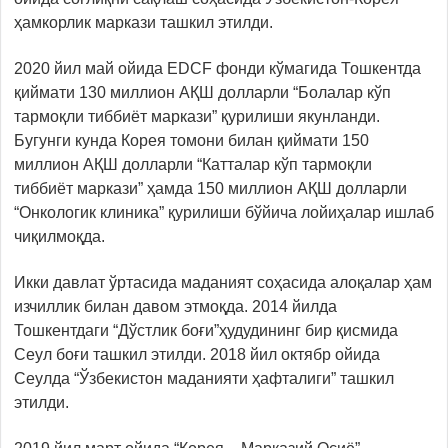
ҳамкорлик маркази ташкил этилди.
2020 йил май ойида EDCF фонди кўмагида Тошкентда
қиймати 130 миллион АҚШ долларли “Болалар кўп
тармоқли тиббиёт маркази” қурилиши якунланди.
Бугунги кунда Корея томони билан қиймати 150
миллион АҚШ долларли “Катталар кўп тармоқли
тиббиёт маркази” ҳамда 150 миллион АҚШ долларли
“Онкологик клиника” қурилиши бўйича лойиҳалар ишлаб
чиқилмоқда.
Икки давлат ўртасида маданият соҳасида алоқалар ҳам
изчиллик билан давом этмоқда. 2014 йилда
Тошкентдаги “Дўстлик боғи”ҳудудининг бир қисмида
Сеул боғи ташкил этилди. 2018 йил октябр ойида
Сеулда “Ўзбекистон маданияти ҳафталиги” ташкил
этилди.