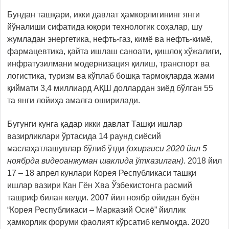
Бундан ташқари, икки давлат ҳамкорлигининг янги
йўналиши сифатида юқори технологик соҳалар, шу
жумладан энергетика, нефть-газ, кимё ва нефть-кимё,
фармацевтика, қайта ишлаш саноати, қишлоқ хўжалиги,
инфратузилмани модернизация қилиш, транспорт ва
логистика, туризм ва кўплаб бошқа тармоқларда жами
қиймати 3,4 миллиард АҚШ доллардан зиёд бўлган 55
та янги лойиҳа амалга оширилади.
Бугунги кунга қадар икки давлат Ташқи ишлар
вазирликлари ўртасида 14 раунд сиёсий
маслаҳатлашувлар бўлиб ўтди
(охиргиси 2020 йил 5
ноябрда видеоанжуман шаклида ўтказилган)
. 2018 йил
17 – 18 апрел кунлари Корея Республикаси ташқи
ишлар вазири Кан Гён Хва Ўзбекистонга расмий
ташриф билан келди. 2007 йил ноябр ойидан буён
“Корея Республикаси – Марказий Осиё” йиллик
ҳамкорлик форуми фаолият кўрсатиб келмоқда. 2020