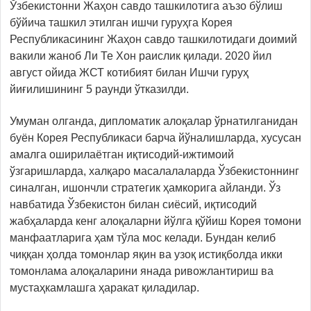
Ўзбекистонни Жаҳон савдо ташкилотига аъзо бўлиш
бўйича ташкил этилган ишчи гуруҳга Корея
Республикасининг Жаҳон савдо ташкилотидаги доимий
вакили жаноб Ли Те Хон раислик қилади. 2020 йил
август ойида ЖСТ котибият билан Ишчи гуруҳ
йиғилишининг 5 раунди ўтказилди.
Умуман олганда, дипломатик алоқалар ўрнатилганидан
буён Корея Республикаси барча йўналишларда, хусусан
амалга оширилаётган иқтисодий-ижтимоий
ўзгаришларда, халқаро масалалаларда Ўзбекистоннинг
синалган, ишончли стратегик ҳамкорига айланди. Ўз
навбатида Ўзбекистон билан сиёсий, иқтисодий
жабҳаларда кенг алоқаларни йўлга қўйиш Корея томони
манфаатларига ҳам тўла мос келади. Бундан келиб
чиққан ҳолда томонлар яқин ва узоқ истиқболда икки
томонлама алоқаларини янада ривожлантириш ва
мустаҳкамлашга ҳаракат қиладилар.