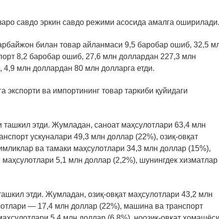
заро савдо эркин савдо режими асосида амалга оширилади
рбайжон билан товар айланмаси 9,5 баробар ошиб, 32,5 м
порт 8,2 баробар ошиб, 27,6 млн доллардан 227,3 млн
, 4,9 млн доллардан 80 млн долларга етди.
а экспорти ва импортининг товар таркиби қуйидаги
 ташкил этди. Жумладан, саноат маҳсулотлари 63,4 млн
анспорт ускуналари 49,3 млн доллар (22%), озиқ-овқат
имликлар ва тамаки маҳсулотлари 34,3 млн доллар (15%),
 маҳсулотлари 5,1 млн доллар (2,2%), шунингдек хизматлар
ашкил этди. Жумладан, озиқ-овқат маҳсулотлари 43,2 млн
лотлари — 17,4 млн доллар (22%), машина ва транспорт
 маҳсулотлари 5,4 млн доллар (6,8%), ноозиқ-овқат хомашёс