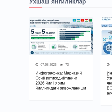
Ўхшаш янгиликлар
07.08.2026
73
Инфографика: Марказий
Ин
Осиё иқтисодиётининг
Ўз
2026 йил I ярим
ян
йиллигидаги ривожланиши
ЕО
ал