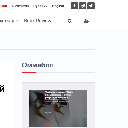
екча
O'zbekcha
Русский
English
иқотлар
Book Review
Оммабоп
й
и