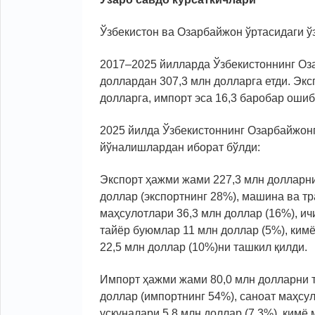
Ўзбекистон ва Озарбайжон ўртасидаги ў
2017–2025 йилларда Ўзбекистоннинг Оза
доллардан 307,3 млн долларга етди. Экс
долларга, импорт эса 16,3 баробар ошиб
2025 йилда Ўзбекистоннинг Озарбайжонг
йўналишлардан иборат бўлди:
Экспорт ҳажми жами 227,3 млн долларни
доллар (экспортнинг 28%), машина ва тр
маҳсулотлари 36,3 млн доллар (16%), ич
тайёр буюмлар 11 млн доллар (5%), кимё
22,5 млн доллар (10%)ни ташкил қилди.
Импорт ҳажми жами 80,0 млн долларни т
доллар (импортнинг 54%), саноат маҳсу
ускуналари 5,8 млн доллар (7,3%), кимё