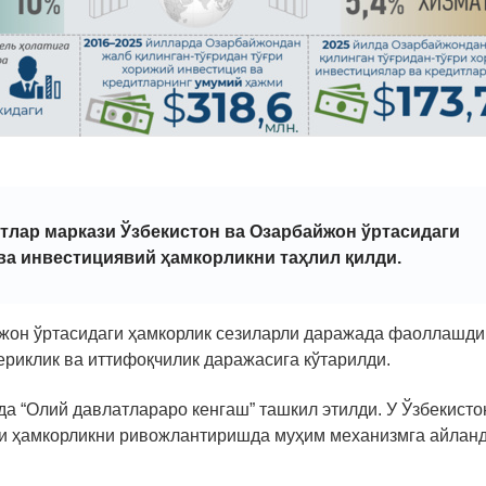
тлар маркази Ўзбекистон ва Озарбайжон ўртасидаги
 ва инвестициявий ҳамкорликни таҳлил қилди.
йжон ўртасидаги ҳамкорлик сезиларли даражада фаоллашди
ериклик ва иттифоқчилик даражасига кўтарилди.
а “Олий давлатлараро кенгаш” ташкил этилди. У Ўзбекисто
ли ҳамкорликни ривожлантиришда муҳим механизмга айланд