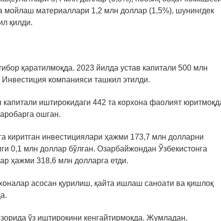
ва мойлаш материаллари 1,2 млн доллар (1,5%), шунингдек
ил қилди.
ибор қаратилмоқда. 2023 йилда устав капитали 500 млн
 Инвестиция компанияси ташкил этилди.
 капитали иштирокидаги 442 та корхона фаолият юритмоқд
баробарга ошган.
а киритган инвестициялари ҳажми 173,7 млн долларни
тиги 0,1 млн доллар бўлган. Озарбайжондан Ўзбекистонга
ар ҳажми 318,6 млн долларга етди.
хоналар асосан қурилиш, қайта ишлаш саноати ва қишлоқ
а.
зорида ўз иштирокини кенгайтирмоқда. Жумладан,