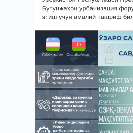
Бутунжаҳон урбанизация фору
этиш учун амалий ташриф би