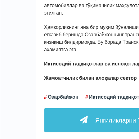
автомобиллар ва тўқимачилик маҳсулот
этилган.
Ҳамкорликнинг яна бир муҳим йўналиши 
етказиб беришда Озарбайжоннинг транс
қизиқиш билдирмоқда. Бу борада Транск
аҳамиятга эга.
Иқтисодий тадқиқотлар ва ислоҳотла
Жамоатчилик билан алоқалар секто
р
Озарбайжон
Иқтисодий тадқиқот
Янгиликларни