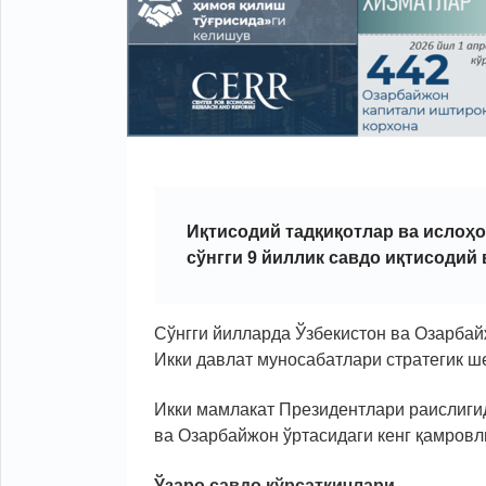
Иқтисодий тадқиқотлар ва ислоҳо
сўнгги 9 йиллик савдо иқтисодий
Сўнгги йилларда Ўзбекистон ва Озарба
Икки давлат муносабатлари стратегик ш
Икки мамлакат Президентлари раислигид
ва Озарбайжон ўртасидаги кенг қамров
Ўзаро савдо кўрсаткичлари