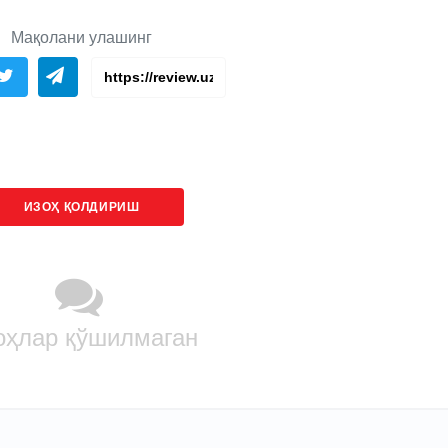
Мақолани улашинг
ИЗОҲ ҚОЛДИРИШ
оҳлар қўшилмаган