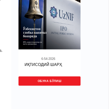
а.
6-54-2026
ИҚТИСОДИЙ ШАРҲ
ОБУНА БЎЛИШ