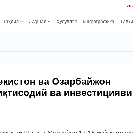
Ўзб
Таҳлил
Журнал
Ҳудудлар
Инфографика
Тадқ
екистон ва Озарбайжон
иқтисодий ва инвестицияви
зиденти Шавкат Мирзиёев 17-18 май кунлар