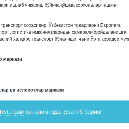
лари ишлаб чиқариш бўйича қўшма корхоналар ташкил
транспорт соҳасидир. Ўзбекистон товарларни Европага
порт логистика имкониятларидан самарали фойдаланишга
аспий халқаро транспорт йўналиши, яъни Ўрта коридор му
р маркази
лар ва ислоҳотлар маркази
Телеграм
каналимизда кузатиб боринг