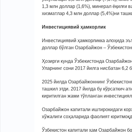
1,3 млн доллар (1,6%), минерал ёқилғи 
хизматлар 4,3 млн доллар (5,4%)ни ташк
Инвестициявий ҳамкорлик
Инвестициявий ҳамкорликка алоҳида эът
доллар бўлган Озарбайжон – Ўзбекистон
Ҳозирги кунда Ўзбекистонда Озарбайжон
Уларнинг сони 2017 йилга нисбатан 6,2 
2025 йилда Озарбайжоннинг Ўзбекистонг
ташкил этди. 2017 йилда бу кўрсаткич а
киритилган жами тўпланган инвестициял
Озарбайжон капитали иштирокидаги кор
хўжалиги соҳаларида фаолият юритмоқд
Ўзбекистон капитали ҳам Озарбайжон бо