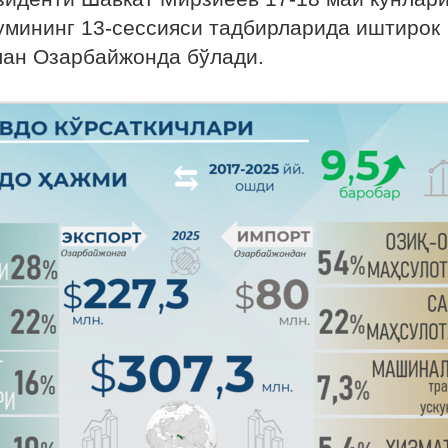
мининг 13-сессияси тадбирларида иштирок
лан Озарбайжонда бўлади.