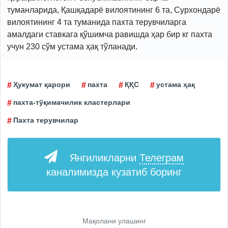
туманларида, Қашқадарё вилоятининг 6 та, Сурхондарё
вилоятининг 4 та туманида пахта терувчиларга
амалдаги ставкага қўшимча равишда ҳар бир кг пахта
учун 230 сўм устама ҳақ тўланади.
Ҳукумат қарори
пахта
ҚҚС
устама ҳақ
пахта-тўқимачилик кластерлари
Пахта терувчилар
Янгиликларни
Телеграм
каналимизда кузатиб боринг
Мақолани улашинг