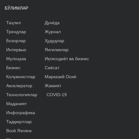
БЎЛИМЛАР
Таҳлил
Дунёда
Трендлар
Журнал
Бозорлар
Ҳудудлар
Интервью
Янгиликлар
Мулоҳаза
Иқтисодиёт ва бизнес
Бизнес
Сиёсат
Колумнистлар
Марказий Осиё
Акселератор
Жамият
Технологиялар
COVID-19
Маданият
Инфографика
Тадқиқотлар
Book Review