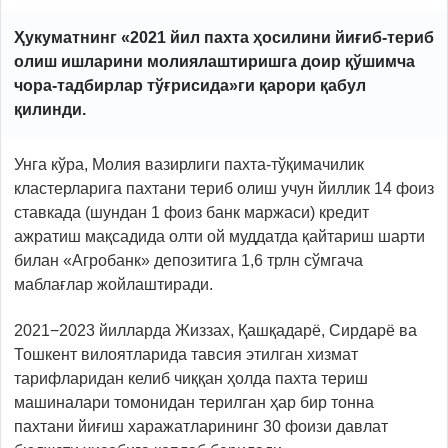
Ҳукуматнинг «2021 йил пахта ҳосилини йиғиб-териб
олиш ишларини молиялаштиришга доир қўшимча
чора-тадбирлар тўғрисида»ги қарори қабул
қилинди.
Унга кўра, Молия вазирлиги пахта-тўқимачилик
кластерларига пахтани териб олиш учун йиллик 14 фоиз
ставкада (шундан 1 фоиз банк маржаси) кредит
ажратиш мақсадида олти ой муддатда қайтариш шарти
билан «Агробанк» депозитига 1,6 трлн сўмгача
маблағлар жойлаштиради.
2021−2023 йилларда Жиззах, Қашқадарё, Сирдарё ва
Тошкент вилоятларида тавсия этилган хизмат
тарифларидан келиб чиққан ҳолда пахта териш
машиналари томонидан терилган ҳар бир тонна
пахтани йиғиш харажатларининг 30 фоизи давлат