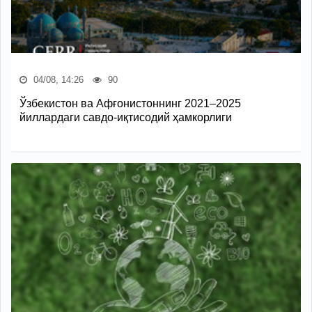
04/08, 14:26
90
Ўзбекистон ва Афғонистоннинг 2021–2025
йиллардаги савдо-иқтисодий ҳамкорлиги