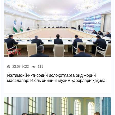
23.08.2022
111
Ижтимоий-иқтисодий ислоҳотларга оид жорий
масалалар: Июль ойининг муҳим қарорлари ҳақида