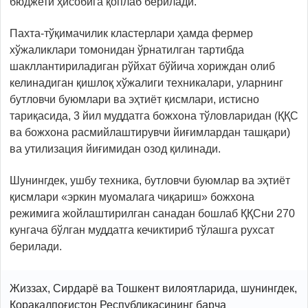
бюджети ҳисобига қоплаб берилади.
Пахта-тўқимачилик кластерлари ҳамда фермер
хўжаликлари томонидан ўрнатилган тартибда
шакллантириладиган рўйхат бўйича хориждан олиб
келинадиган қишлоқ хўжалиги техникалари, уларнинг
бутловчи буюмлари ва эҳтиёт қисмлари, истисно
тариқасида, 3 йил муддатга божхона тўловларидан (ҚҚС
ва божхона расмийлаштирувчи йиғимлардан ташқари)
ва утилизация йиғимидан озод қилинади.
Шунингдек, ушбу техника, бутловчи буюмлар ва эҳтиёт
қисмлари «эркин муомалага чиқариш» божхона
режимига жойлаштирилган санадан бошлаб ҚҚСни 270
кунгача бўлган муддатга кечиктириб тўлашга рухсат
берилади.
Жиззах, Сирдарё ва Тошкент вилоятларида, шунингдек,
Қорақалпоғистон Республикасининг барча