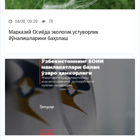
04/08, 09:29
78
Марказий Осиёда экологик устуворлик
йўналишларини баҳолаш