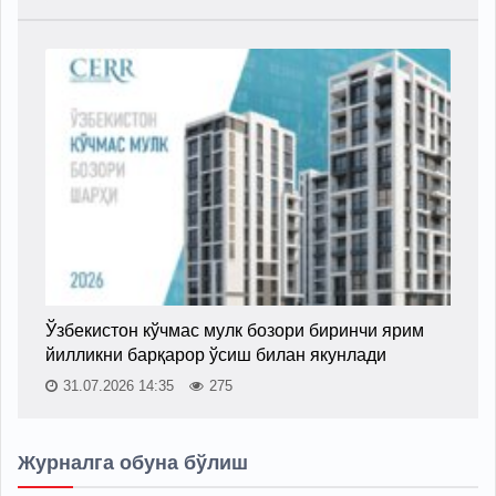
Ўзбекистон кўчмас мулк бозори биринчи ярим
йилликни барқарор ўсиш билан якунлади
31.07.2026 14:35
275
Журналга обуна бўлиш