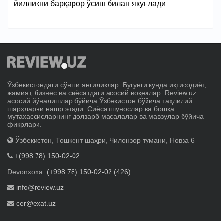
йилликни барқарор ўсиш билан якунлади
Ўзбекистондаги сўнгги янгиликлар. Бугунги кунда иқтисодиёт,
жамият, бизнес ва сиёсатдаги асосий воқеалар. Review.uz
асосий йўналишлар бўйича Ўзбекистон бўйича таҳлилий
шарҳларни нашр этади. Сиёсатшунослар ва бошқа
мутахассисларнинг долзарб масалалар ва мавзулар бўйича
фикрлари.
Ўзбекистон, Тошкент шаҳри, Чилонзор тумани, Новза 6
+(998 78) 150-02-02
Devonxona:
(+998 78) 150-02-02 (426)
info@review.uz
cer@exat.uz