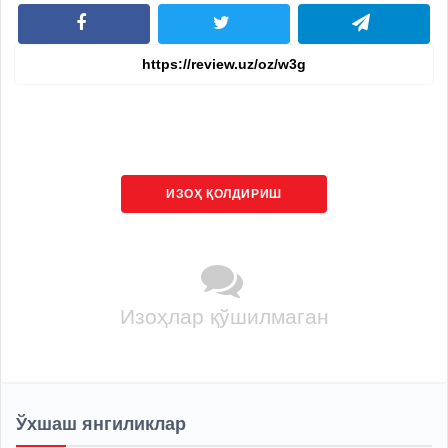
ИЗОҲ ҚОЛДИРИШ
Изоҳлар қўшилмаган
Ўхшаш янгиликлар