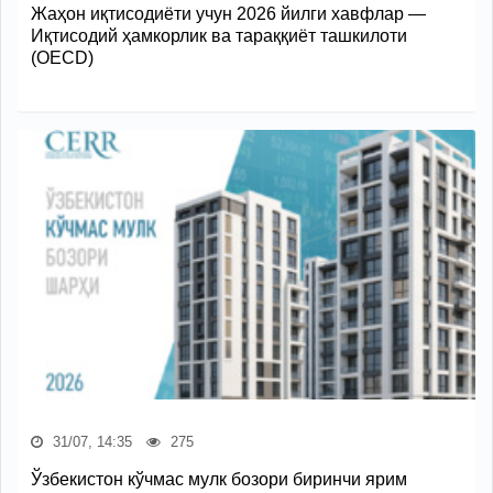
Жаҳон иқтисодиёти учун 2026 йилги хавфлар —
Иқтисодий ҳамкорлик ва тараққиёт ташкилоти
(OECD)
31/07, 14:35
275
Ўзбекистон кўчмас мулк бозори биринчи ярим