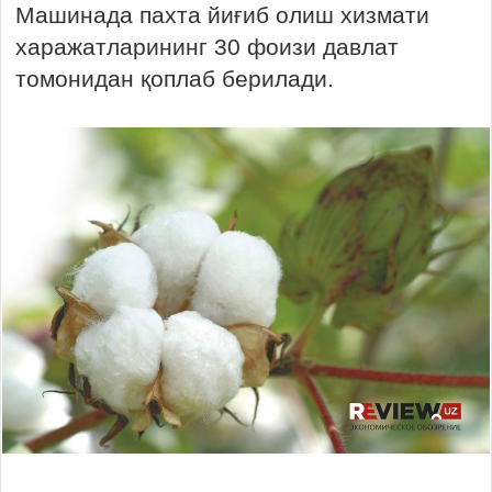
Машинада пахта йиғиб олиш хизмати
харажатларининг 30 фоизи давлат
томонидан қоплаб берилади.