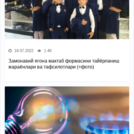
18.07.2022
1.4K
Замонавий ягона мактаб формасини тайёрланиш
жараёнлари ва тафсилотлари (+фото)