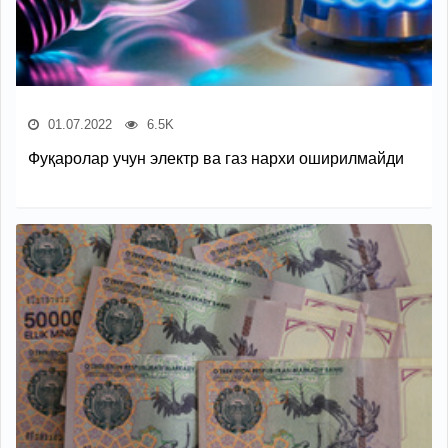
01.07.2022
6.5K
Фуқаролар учун электр ва газ нархи оширилмайди