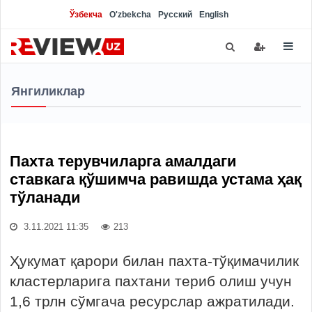
Ўзбекча
O'zbekcha
Русский
English
Янгиликлар
Пахта терувчиларга амалдаги
ставкага қўшимча равишда устама ҳақ
тўланади
3.11.2021 11:35
213
Ҳукумат қарори билан пахта-тўқимачилик
кластерларига пахтани териб олиш учун
1,6 трлн сўмгача ресурслар ажратилади.