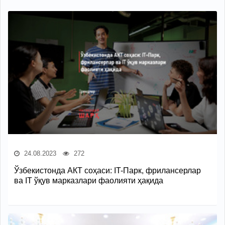
24.08.2023
272
Ўзбекистонда АКТ соҳаси: IT-Парк, фрилансерлар
ва IT ўқув марказлари фаолияти ҳақида