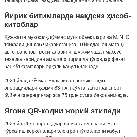
ташқари) фақат нақдсиз шаклда амалга оширилади.
Йирик битимларда нақдсиз ҳисоб-
китоблар
Ҳужжатга мувофиқ, кўчмас мулк объектлари ва M, N, O
тоифали (ишлаб чиқарилганига 10 йилдан ошмаган)
автотранспорт воситаларини, шу жумладан махсус
техника харидини амалга оширишда тўловлар фақат
банк ўтказмалари орқали қабул қилинади.
2024 йилда кўчмас мулк билан боғлиқ савдо
операциялари ҳажми 83 трлн сўмга, автотранспорт
бўйича операциялар эса 75 трлн сўмга баҳоланмоқда.
Ягона QR-кодни жорий эти
лади
2026 йил 1 январга қадар барча савдо ва хизмат
кўрсатиш корхоналари электрон тўловларни қабул