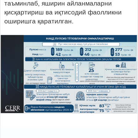
таъминлаб, яширин айланмаларни
қисқартириш ва иқтисодий фаолликни
оширишга қаратилган.