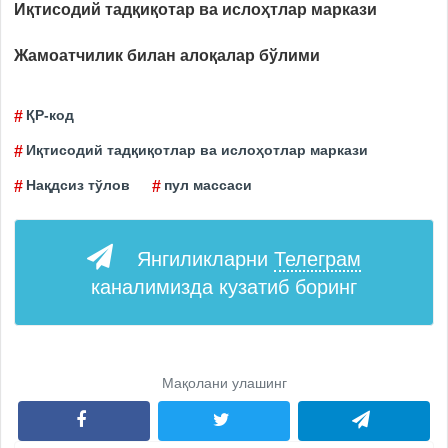
Иқтисодий тадқиқотар ва ислоҳтлар маркази
Жамоатчилик билан алоқалар бўлими
ҚР-код
Иқтисодий тадқиқотлар ва ислоҳотлар маркази
Нақдсиз тўлов
пул массаси
Янгиликларни
Телеграм
каналимизда кузатиб боринг
Мақолани улашинг