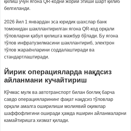
қилиш учун ягона QR-кодни жорий этиши шарт қилиб
белгиланди.
2026 йил 1 январдан эса юридик шахслар банк
томонидан шакллантирилган ягона QR-код орқали
тўловларни қабул қилишга мажбур бўлади. Бу ягона
тўлов инфратузилмасини шакллантириб, электрон
тўлов жараёнларини соддалаштиради ва
стандартлаштиради.
Йирик операцияларда нақдсиз
айланмани кучайтириш
Кўчмас мулк ва автотранспорт билан боғлиқ барча
савдо операцияларининг фақат нақдсиз тўловлар
орқали амалга оширилиши молиявий оқимлар
шаффофлигини оширади ҳамда яширин айланмаларни
камайтиришга хизмат қилади.