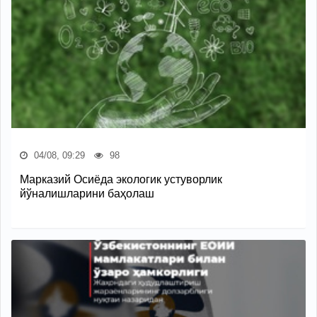
04/08, 09:29
98
Марказий Осиёда экологик устуворлик
йўналишларини баҳолаш