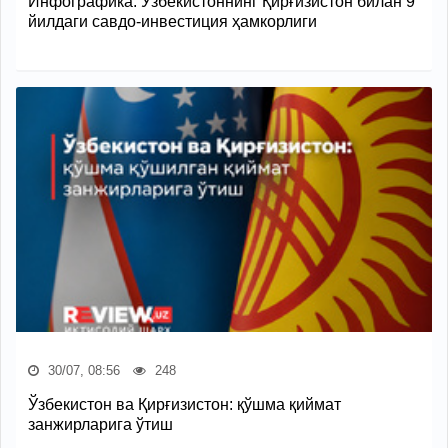
Инфографика: Ўзбекистоннинг Қирғизистон билан 9
йилдаги савдо-инвестиция ҳамкорлиги
30/07, 08:56
248
Ўзбекистон ва Қирғизистон: қўшма қиймат
занжирларига ўтиш