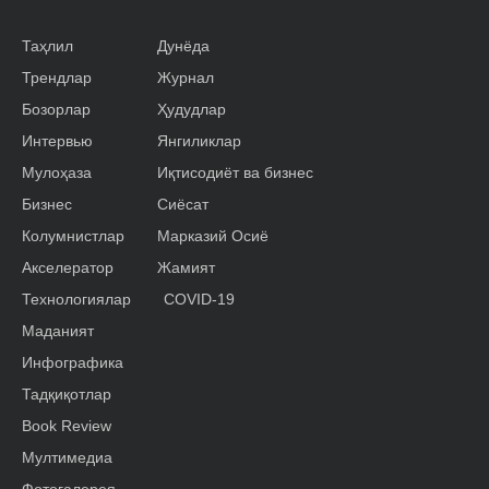
Таҳлил
Дунёда
Трендлар
Журнал
Бозорлар
Ҳудудлар
Интервью
Янгиликлар
Мулоҳаза
Иқтисодиёт ва бизнес
Бизнес
Сиёсат
Колумнистлар
Марказий Осиё
Акселератор
Жамият
Технологиялар
COVID-19
Маданият
Инфографика
Тадқиқотлар
Book Review
Мултимедиа