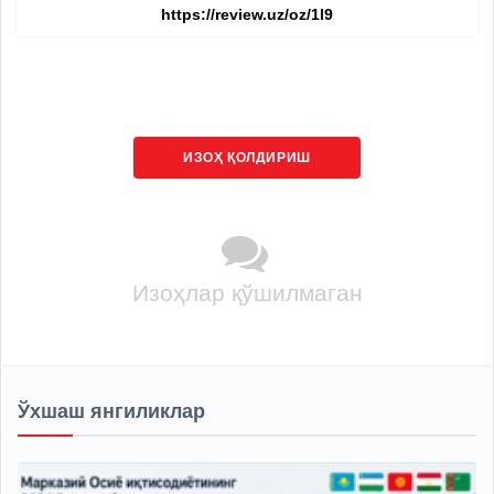
ИЗОҲ ҚОЛДИРИШ
Изоҳлар қўшилмаган
Ўхшаш янгиликлар