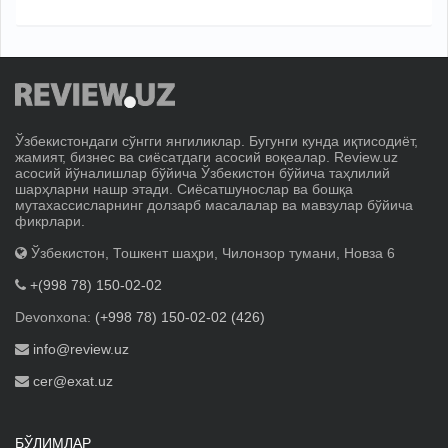
Ўзбекистондаги сўнгги янгиликлар. Бугунги кунда иқтисодиёт,
жамият, бизнес ва сиёсатдаги асосий воқеалар. Review.uz
асосий йўналишлар бўйича Ўзбекистон бўйича таҳлилий
шарҳларни нашр этади. Сиёсатшунослар ва бошқа
мутахассисларнинг долзарб масалалар ва мавзулар бўйича
фикрлари.
Ўзбекистон, Тошкент шаҳри, Чилонзор тумани, Новза 6
+(998 78) 150-02-02
Devonxona:
(+998 78) 150-02-02 (426)
info@review.uz
cer@exat.uz
БЎЛИМЛАР