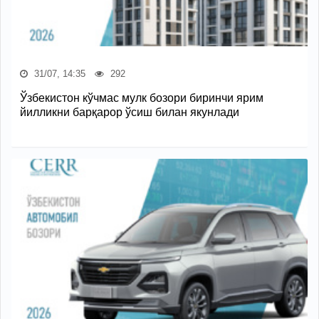
31/07, 14:35
292
Ўзбекистон кўчмас мулк бозори биринчи ярим
йилликни барқарор ўсиш билан якунлади