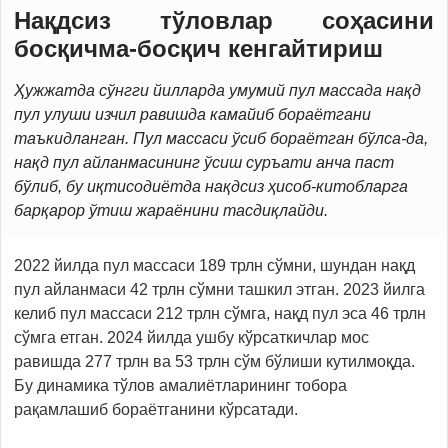
Нақдсиз тўловлар соҳасини
босқичма-босқич кенгайтириш
Ҳужжатда сўнгги йилларда умумий пул массада нақд
пул улуши изчил равишда камайиб бораётгани
таъкидланган. Пул массаси ўсиб бораётган бўлса-да,
нақд пул айланмасининг ўсиш суръати анча паст
бўлиб, бу иқтисодиётда нақдсиз ҳисоб-китобларга
барқарор ўтиш жараёнини тасдиқлайди.
2022 йилда пул массаси 189 трлн сўмни, шундан нақд
пул айланмаси 42 трлн сўмни ташкил этган. 2023 йилга
келиб пул массаси 212 трлн сўмга, нақд пул эса 46 трлн
сўмга етган. 2024 йилда ушбу кўрсаткичлар мос
равишда 277 трлн ва 53 трлн сўм бўлиши кутилмоқда.
Бу динамика тўлов амалиётларининг тобора
рақамлашиб бораётганини кўрсатади.