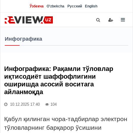
Ўзбекча
O'zbekcha
Русский
English
Инфографика
Инфографика: Рақамли тўловлар
иқтисодиёт шаффофлигини
оширишда асосий воситага
айланмоқда
10.12.2025 17:40
104
Қабул қилинган чора-тадбирлар электрон
тўловларнинг барқарор ўсишини