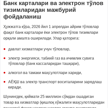
Банк карталари ва электрон тўлов
тизимларидан мажбурий
фойдаланиш
Ҳужжатга кўра, 2026 йил 1 апрелдан айрим тўловлар
фақат банк карталари ёки электрон тўлов тизимлари
орқали амалга оширилади. Улар қаторига:
давлат хизматлари учун тўловлар,
электр энергияси, табиий газ ва ичимлик сувига
тўловлар (банк кассаларидан ташқари),
алкогол ва тамаки маҳсулотлари хариди,
АЁҚШ ва электр транспорт воситаларини зарядлаш
киради.
Шунингдек, қиймати 25 миллион сўмдан ошадиган
товар ва хизматлар (қишлоқ хўжалиги маҳсулотларидан