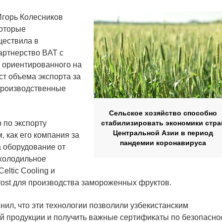
Игорь Колесников
которые
ществила в
артнерство BAT с
 ориентированного на
ст объема экспорта за
 производственные
Сельское хозяйство способно
 по экспорту
стабилизировать экономики стра
Центральной Азии в период
, как его компания за
пандемии коронавируса
 оборудование от
 холодильное
eltic Cooling и
ost для производства замороженных фруктов.
снил, что эти технологии позволили узбекистанским
й продукции и получить важные сертификаты по безопасно