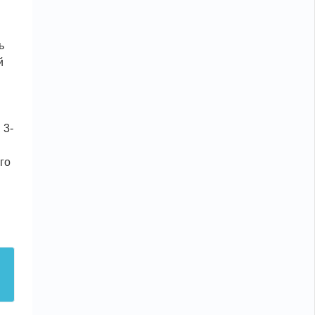
ь
й
 3-
го