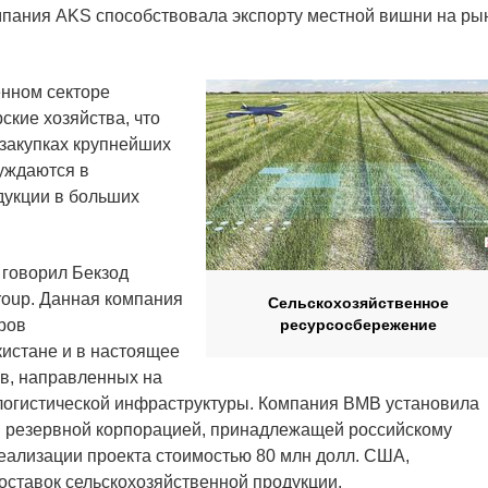
мпания AKS способствовала экспорту местной вишни на ры
енном секторе
кие хозяйства, что
 закупках крупнейших
уждаются в
дукции в больших
 говорил Бекзод
roup. Данная компания
Сельскохозяйственное
ров
ресурсосбережение
кистане и в настоящее
ов, направленных на
логистической инфраструктуры. Компания BMB установила
 резервной корпорацией, принадлежащей российскому
еализации проекта стоимостью 80 млн долл. США,
оставок сельскохозяйственной продукции.