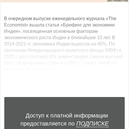
В очередном выпуске еженедельного журнала «The
Economist» вышла статья «Брифинг для экономики
Индии», посвященная основным факторам
экономического роста Индии в ближайшие 10 лет. В
2014-2021 гг. экономика Индии выросла на 40%. По
прогнозам Международного валютного фонда (МВФ) в
2022 г. рост составит 8% демонстрируя самым высокий
рост среди крупных стран и к 2027 г. станет пятой по
величине экономикой в... ...
Доступ к платной информации
предоставляется по
ПОДПИСКЕ