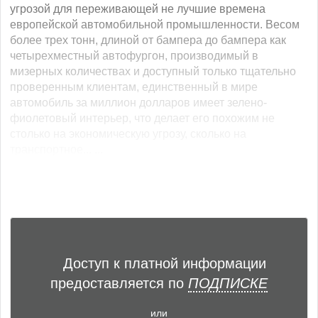
угрозой для переживающей не лучшие времена
европейской автомобильной промышленности. Весом
более трех тонн, длиной от бампера до бампера как
четырехместный автофургон, производимый в
мизерных количествах и доступный только тщательно
проверенным клиентам, единственный в мире
автомобиль за миллион долларов имеет зелено-
фиолетовый интерьер, что делает его похожим не
столько на экономическую угрозу, сколько на
транспортное... ...
Доступ к платной информации
предоставляется по
ПОДПИСКЕ
или