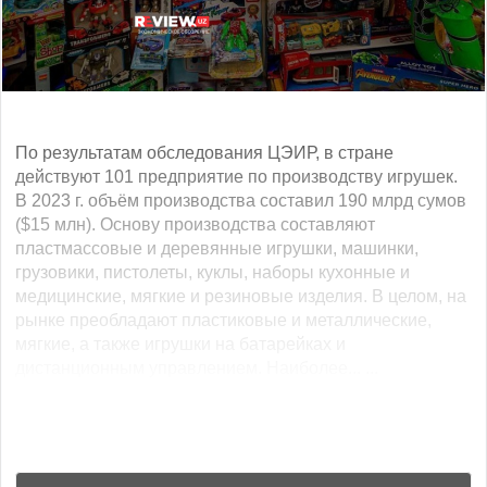
По результатам обследования ЦЭИР, в стране
действуют 101 предприятие по производству игрушек.
В 2023 г. объём производства составил 190 млрд сумов
($15 млн). Основу производства составляют
пластмассовые и деревянные игрушки, машинки,
грузовики, пистолеты, куклы, наборы кухонные и
медицинские, мягкие и резиновые изделия. В целом, на
рынке преобладают пластиковые и металлические,
мягкие, а также игрушки на батарейках и
дистанционным управлением. Наиболее... ...