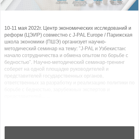
10-11 мая 2022г. Центр экономических исследований и
реформ (ЦЭИР) совместно с J-PAL Europe / Парижская
школа экономики (ПШЭ) организует научно-
методический семинар на тему: "J-PAL и Узбекистан:
начало сотрудничества и обмена опытом по борьбе с
бедностью". Научно-методический семинар-тренинг
соберет на одной площадке руководителей и
представителей государственных органов,
ответственных за разработку и реализацию политики по
борьбе с бедностью, зарубежных экспертов и
представителей... ...