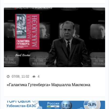
07/08, 11:02
4
«Галактика Гутенберга» Маршалла Маклюэна