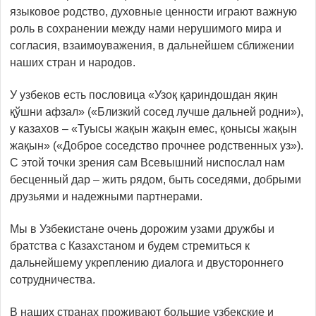
языковое родство, духовные ценности играют важную
роль в сохранении между нами нерушимого мира и
согласия, взаимоуважения, в дальнейшем сближении
наших стран и народов.
У узбеков есть пословица «Узоқ қариндошдан яқин
қўшни афзал» («Близкий сосед лучше дальней родни»),
у казахов – «Туысы жақын жақын емес, қонысы жақын
жақын» («Доброе соседство прочнее родственных уз»).
С этой точки зрения сам Всевышний ниспослал нам
бесценный дар – жить рядом, быть соседями, добрыми
друзьями и надежными партнерами.
Мы в Узбекистане очень дорожим узами дружбы и
братства с Казахстаном и будем стремиться к
дальнейшему укреплению диа­лога и двустороннего
сотрудничества.
В наших странах проживают большие узбекские и