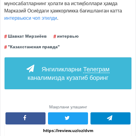
муносабатларнинг ҳолати ва истиқболлари ҳамда
Марказий Осиёдаги ҳамкорликка бағишланган катта
интервьюси чоп этилди
.
Шавкат Мирзиёев
интервью
"Казахстанская правда"
Янгиликларни
Телеграм
каналимизда кузатиб боринг
Мақолани улашинг