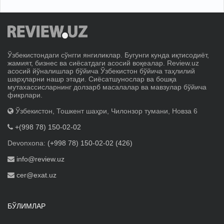
Ўзбекистондаги сўнгги янгиликлар. Бугунги кунда иқтисодиёт,
жамият, бизнес ва сиёсатдаги асосий воқеалар. Review.uz
асосий йўналишлар бўйича Ўзбекистон бўйича таҳлилий
шарҳларни нашр этади. Сиёсатшунослар ва бошқа
мутахассисларнинг долзарб масалалар ва мавзулар бўйича
фикрлари.
Ўзбекистон, Тошкент шаҳри, Чилонзор тумани, Новза 6
+(998 78) 150-02-02
Devonxona:
(+998 78) 150-02-02 (426)
info@review.uz
cer@exat.uz
БЎЛИМЛАР