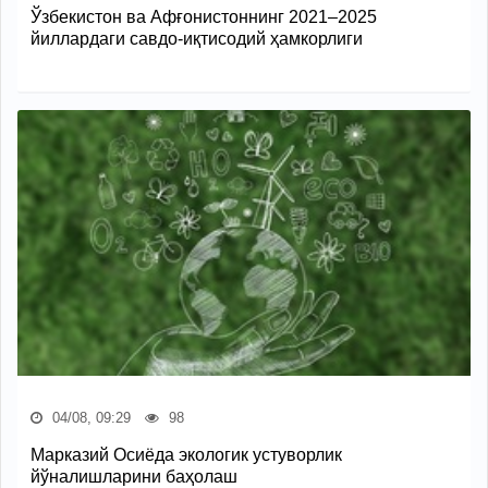
Ўзбекистон ва Афғонистоннинг 2021–2025
йиллардаги савдо-иқтисодий ҳамкорлиги
04/08, 09:29
98
Марказий Осиёда экологик устуворлик
йўналишларини баҳолаш