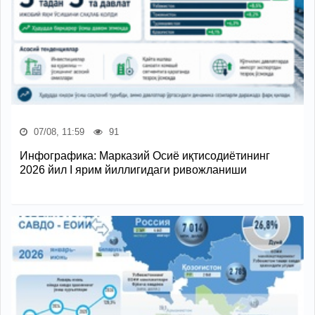
07/08, 11:59
91
Инфографика: Марказий Осиё иқтисодиётининг
2026 йил I ярим йиллигидаги ривожланиши