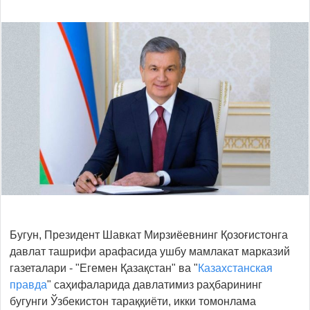
Бугун, Президент Шавкат Мирзиёевнинг Қозоғистонга
давлат ташрифи арафасида ушбу мамлакат марказий
газеталари - "Егемен Қазақстан" ва "
Казахстанская
правда
" саҳифаларида давлатимиз раҳбарининг
бугунги Ўзбекистон тараққиёти, икки томонлама