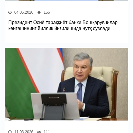
04.05.2026
155
Президент Осиё тараққиёт банки Бошқарувчилар
кенгашининг йиллик йиғилишида нутқ сўзлади
11.03.2026
111