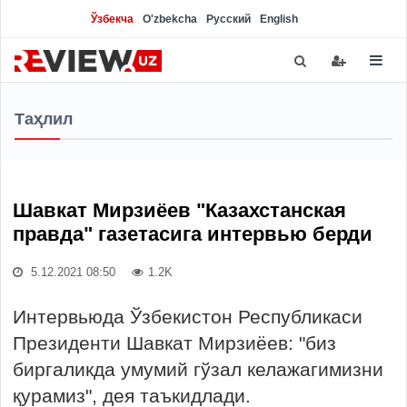
Ўзбекча
O'zbekcha
Русский
English
Таҳлил
Шавкат Мирзиёев "Казахстанская
правда" газетасига интервью берди
5.12.2021 08:50
1.2K
Интервьюда Ўзбекистон Республикаси
Президенти Шавкат Мирзиёев: "биз
биргаликда умумий гўзал келажагимизни
қурамиз", дея таъкидлади.