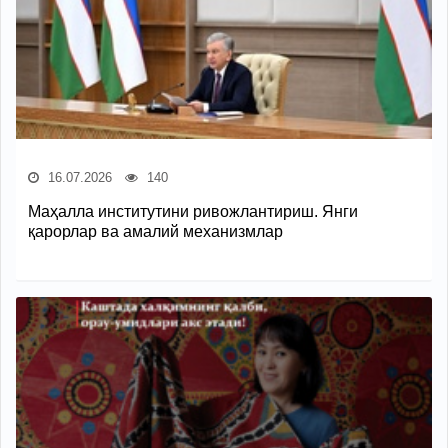
16.07.2026
140
Маҳалла институтини ривожлантириш. Янги
қарорлар ва амалий механизмлар