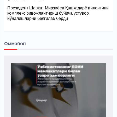
Президент Шавкат Мирзиёев Қашқадарё вилоятини
комплекс ривожлантириш бўйича устувор
йўналишларни белгилаб берди
Оммабоп