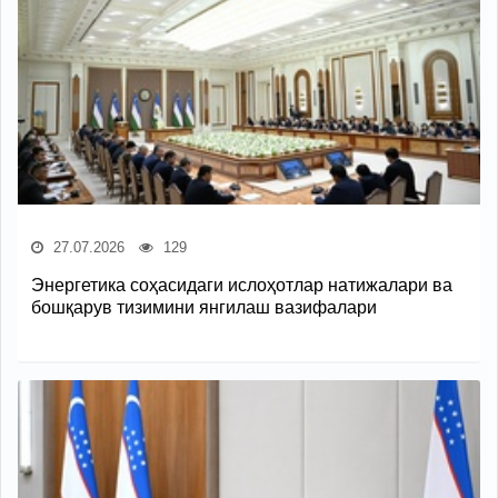
27.07.2026
129
Энергетика соҳасидаги ислоҳотлар натижалари ва
бошқарув тизимини янгилаш вазифалари