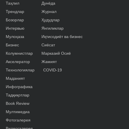
Таҳлил
Дунёда
Трендлар
Журнал
Бозорлар
Ҳудудлар
Интервью
Янгиликлар
Мулоҳаза
Иқтисодиёт ва бизнес
Бизнес
Сиёсат
Колумнистлар
Марказий Осиё
Акселератор
Жамият
Технологиялар
COVID-19
Маданият
Инфографика
Тадқиқотлар
Book Review
Мултимедиа
Фотогалерея
Видеогалерея