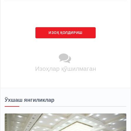
ИЗОҲ ҚОЛДИРИШ
Изоҳлар қўшилмаган
Ўхшаш янгиликлар