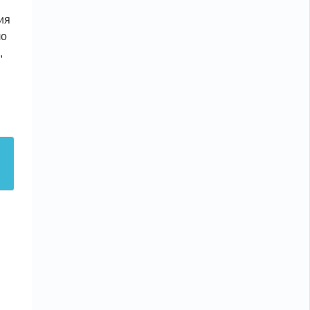
ия
ло
,