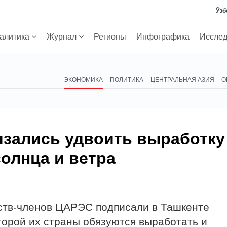
Ўзб
алитика
Журнал
Регионы
Инфографика
Иссле
ЭКОНОМИКА
ПОЛИТИКА
ЦЕНТРАЛЬНАЯ АЗИЯ
О
зались удвоить выработку
солнца и ветра
ств-членов ЦАРЭС подписали в Ташкенте
торой их страны обязуются выработать и