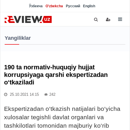
Ўзбекча
O'zbekcha
Русский
English
Yangiliklar
190 ta normativ-huquqiy hujjat
korrupsiyaga qarshi ekspertizadan
o‘tkaziladi
25.10.2021 14:15
242
Ekspertizadan o‘tkazish natijalari bo‘yicha
xulosalar tegishli davlat organlari va
tashkilotlari tomonidan majburiy ko‘rib