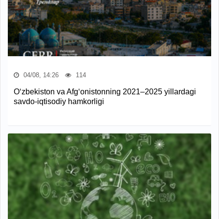
04/08, 14:26
114
O‘zbekiston va Afg‘onistonning 2021–2025 yillardagi
savdo-iqtisodiy hamkorligi