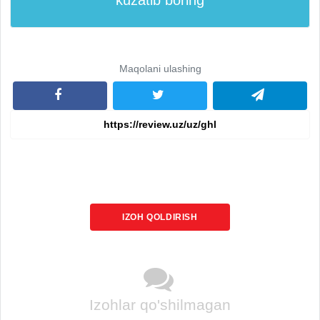
Maqolani ulashing
IZOH QOLDIRISH
Izohlar qo'shilmagan