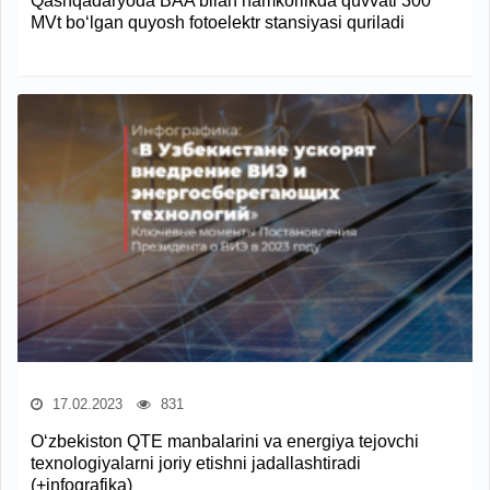
Qashqadaryoda BAA bilan hamkorlikda quvvati 300
MVt bo‘lgan quyosh fotoelektr stansiyasi quriladi
17.02.2023
831
O‘zbekiston QTE manbalarini va energiya tejovchi
texnologiyalarni joriy etishni jadallashtiradi
(+infografika)