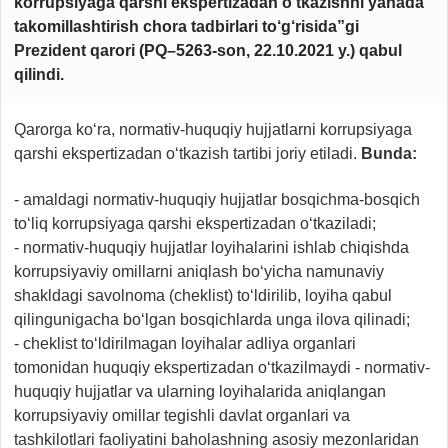
korrupsiyaga qarshi ekspertizadan o‘tkazishni yanada
takomillashtirish chora tadbirlari to‘g‘risida”gi
Prezident qarori (PQ–5263-son, 22.10.2021 y.) qabul
qilindi.
Qarorga ko‘ra, normativ-huquqiy hujjatlarni korrupsiyaga
qarshi ekspertizadan o‘tkazish tartibi joriy etiladi.
Bunda:
- amaldagi normativ-huquqiy hujjatlar bosqichma-bosqich
to‘liq korrupsiyaga qarshi ekspertizadan o‘tkaziladi;
- normativ-huquqiy hujjatlar loyihalarini ishlab chiqishda
korrupsiyaviy omillarni aniqlash bo‘yicha namunaviy
shakldagi savolnoma (cheklist) to‘ldirilib, loyiha qabul
qilingunigacha bo‘lgan bosqichlarda unga ilova qilinadi;
- cheklist to‘ldirilmagan loyihalar adliya organlari
tomonidan huquqiy ekspertizadan o‘tkazilmaydi - normativ-
huquqiy hujjatlar va ularning loyihalarida aniqlangan
korrupsiyaviy omillar tegishli davlat organlari va
tashkilotlari faoliyatini baholashning asosiy mezonlaridan