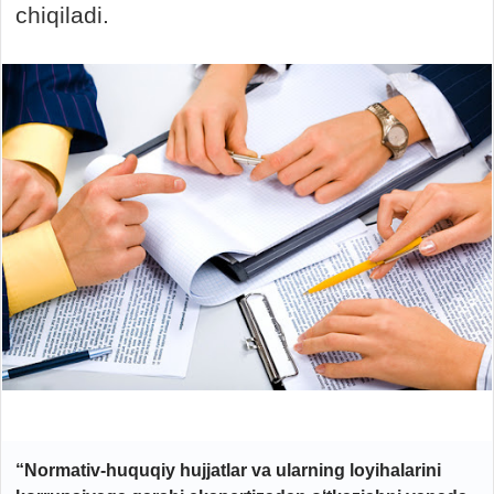
chiqiladi.
“Normativ-huquqiy hujjatlar va ularning loyihalarini