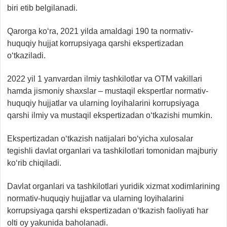
biri etib belgilanadi.
Qarorga ko‘ra, 2021 yilda amaldagi 190 ta normativ-
huquqiy hujjat korrupsiyaga qarshi ekspertizadan
o‘tkaziladi.
2022 yil 1 yanvardan ilmiy tashkilotlar va OTM vakillari
hamda jismoniy shaxslar – mustaqil ekspertlar normativ-
huquqiy hujjatlar va ularning loyihalarini korrupsiyaga
qarshi ilmiy va mustaqil ekspertizadan o‘tkazishi mumkin.
Ekspertizadan o‘tkazish natijalari bo‘yicha xulosalar
tegishli davlat organlari va tashkilotlari tomonidan majburiy
ko‘rib chiqiladi.
Davlat organlari va tashkilotlari yuridik xizmat xodimlarining
normativ-huquqiy hujjatlar va ularning loyihalarini
korrupsiyaga qarshi ekspertizadan o‘tkazish faoliyati har
olti oy yakunida baholanadi.