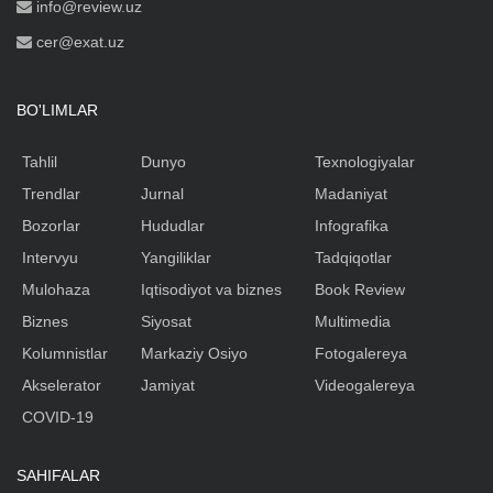
info@review.uz
cer@exat.uz
BO'LIMLAR
Tahlil
Dunyo
Texnologiyalar
Trendlar
Jurnal
Madaniyat
Bozorlar
Hududlar
Infografika
Intervyu
Yangiliklar
Tadqiqotlar
Mulohaza
Iqtisodiyot va biznes
Book Review
Biznes
Siyosat
Multimedia
Kolumnistlar
Markaziy Osiyo
Fotogalereya
Akselerator
Jamiyat
Videogalereya
COVID-19
SAHIFALAR