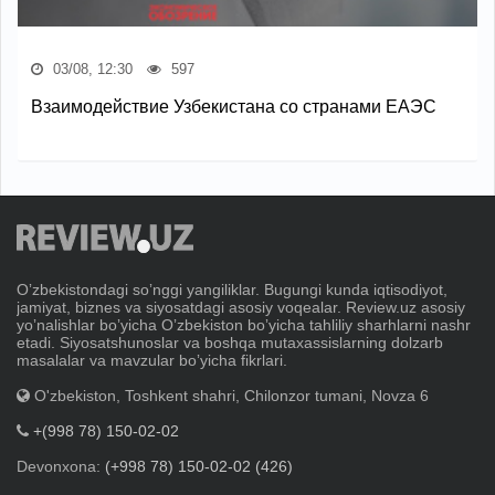
03/08, 12:30
597
Взаимодействие Узбекистана со странами ЕАЭС
Oʼzbekistondagi soʼnggi yangiliklar. Bugungi kunda iqtisodiyot,
jamiyat, biznes va siyosatdagi asosiy voqealar. Review.uz asosiy
yoʼnalishlar boʼyicha Oʼzbekiston boʼyicha tahliliy sharhlarni nashr
etadi. Siyosatshunoslar va boshqa mutaxassislarning dolzarb
masalalar va mavzular boʼyicha fikrlari.
O'zbekiston, Toshkent shahri, Chilonzor tumani, Novza 6
+(998 78) 150-02-02
Devonxona:
(+998 78) 150-02-02 (426)