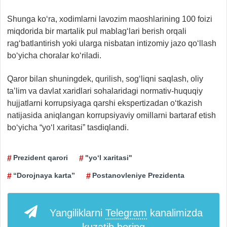
Shunga ko‘ra, xodimlarni lavozim maoshlarining 100 foizi
miqdorida bir martalik pul mablag‘lari berish orqali
rag‘batlantirish yoki ularga nisbatan intizomiy jazo qo‘llash
bo‘yicha choralar ko‘riladi.
Qaror bilan shuningdek, qurilish, sog‘liqni saqlash, oliy
ta’lim va davlat xaridlari sohalaridagi normativ-huquqiy
hujjatlarni korrupsiyaga qarshi ekspertizadan o‘tkazish
natijasida aniqlangan korrupsiyaviy omillarni bartaraf etish
bo‘yicha “yo‘l xaritasi” tasdiqlandi.
Prezident qarori
"yo‘l xaritasi"
“Dorojnaya karta”
Postanovleniye Prezidenta
Yangiliklarni
Telegram
kanalimizda
kuzatib boring