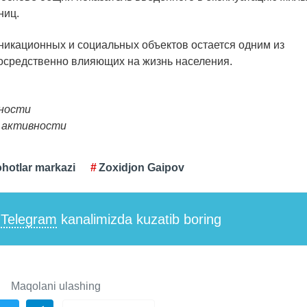
ниц.
никационных и социальных объектов остается одним из
осредственно влияющих на жизнь населения.
бности
й активности
lohotlar markazi
Zoxidjon Gaipov
i
Telegram
kanalimizda kuzatib boring
Maqolani ulashing