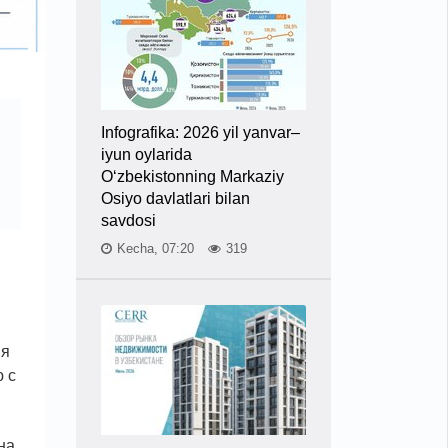
Infografika: 2026 yil yanvar–
iyun oylarida
O‘zbekistonning Markaziy
Osiyo davlatlari bilan
savdosi
Kecha, 07:20
319
ия
 с
на