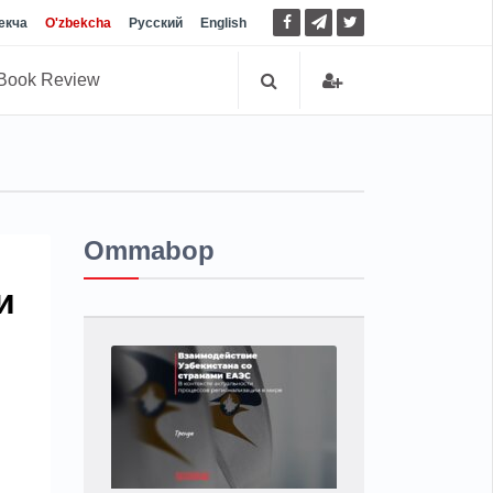
екча
O'zbekcha
Русский
English
Book Review
Ommabop
и