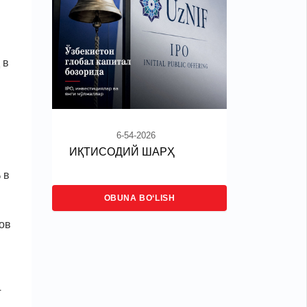
 в
6-54-2026
ИҚТИСОДИЙ ШАРҲ
 в
OBUNA BO‘LISH
ов
4