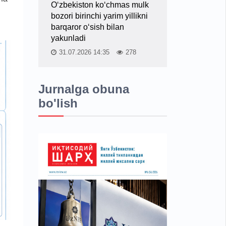
O‘zbekiston ko‘chmas mulk
bozori birinchi yarim yillikni
barqaror o‘sish bilan
yakunladi
31.07.2026 14:35
278
Jurnalga obuna
bo'lish