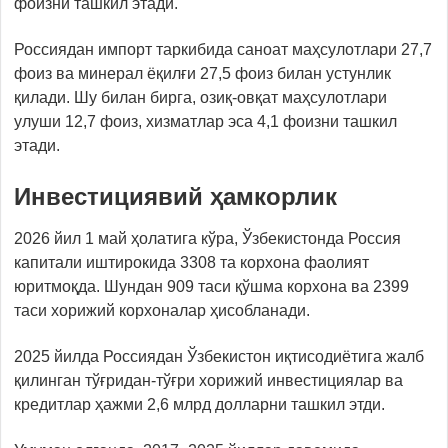
фоизни ташкил этади.
Россиядан импорт таркибида саноат маҳсулотлари 27,7
фоиз ва минерал ёқилғи 27,5 фоиз билан устунлик
қилади. Шу билан бирга, озиқ-овқат маҳсулотлари
улуши 12,7 фоиз, хизматлар эса 4,1 фоизни ташкил
этади.
Инвестициявий ҳамкорлик
2026 йил 1 май ҳолатига кўра, Ўзбекистонда Россия
капитали иштирокида 3308 та корхона фаолият
юритмоқда. Шундан 909 таси қўшма корхона ва 2399
таси хорижий корхоналар ҳисобланади.
2025 йилда Россиядан Ўзбекистон иқтисодиётига жалб
қилинган тўғридан-тўғри хорижий инвестициялар ва
кредитлар ҳажми 2,6 млрд долларни ташкил этди.