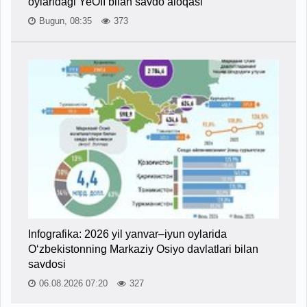
oylaridagi YeOII bilan savdo aloqasi
Bugun, 08:35
373
Infografika: 2026 yil yanvar–iyun oylarida
O‘zbekistonning Markaziy Osiyo davlatlari bilan
savdosi
06.08.2026 07:20
327