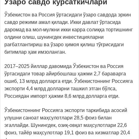
Ўзаро савдо кўрсаткичлари
Ўзбекистон ва Россия ўртасидаги ўзаро савдода эркин
савдо режими амал қилади. Икки давлат ўртасида
даромад ва мол-мулкни икки карра солиққа тортишнинг
олдини олиш, шунингдек инвестицияларни
рағбатлантириш ва ўзаро ҳимоя қилиш тўғрисидаги
битимлар ҳам имзоланган.
2017–2025 йиллар давомида Ўзбекистон ва Россия
ўртасидаги товар айирбошлаш ҳажми 2,7 бараварга
ошиб, 13 млрд долларга етди. Ўзбекистоннинг Россияга
экспорти 4,4 млрд долларни ташкил этган бўлса,
Россиядан импорт ҳажми 8,6 млрд долларга етди.
Ўзбекистоннинг Россияга экспорти таркибида асосий
улушни саноат маҳсулотлари 28,5 фоиз билан
эгаллайди. Шунингдек, озиқ-овқат маҳсулотлари 22,6
фоиз, тайёр маҳсулотлар 19,1 фоиз ва хизматлар 20,4