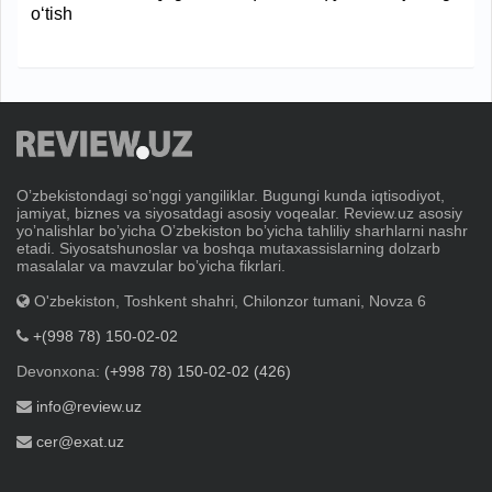
o‘tish
Oʼzbekistondagi soʼnggi yangiliklar. Bugungi kunda iqtisodiyot,
jamiyat, biznes va siyosatdagi asosiy voqealar. Review.uz asosiy
yoʼnalishlar boʼyicha Oʼzbekiston boʼyicha tahliliy sharhlarni nashr
etadi. Siyosatshunoslar va boshqa mutaxassislarning dolzarb
masalalar va mavzular boʼyicha fikrlari.
O'zbekiston, Toshkent shahri, Chilonzor tumani, Novza 6
+(998 78) 150-02-02
Devonxona:
(+998 78) 150-02-02 (426)
info@review.uz
cer@exat.uz