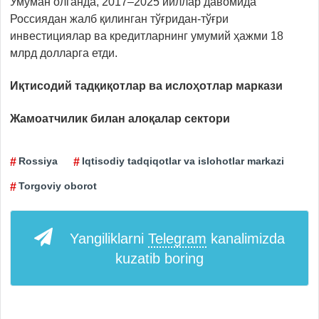
Умуман олганда, 2017–2025 йиллар давомида
Россиядан жалб қилинган тўғридан-тўғри
инвестициялар ва кредитларнинг умумий ҳажми 18
млрд долларга етди.
Иқтисодий тадқиқотлар ва ислоҳотлар маркази
Жамоатчилик билан алоқалар сектори
Rossiya
Iqtisodiy tadqiqotlar va islohotlar markazi
Torgoviy oborot
Yangiliklarni
Telegram
kanalimizda
kuzatib boring