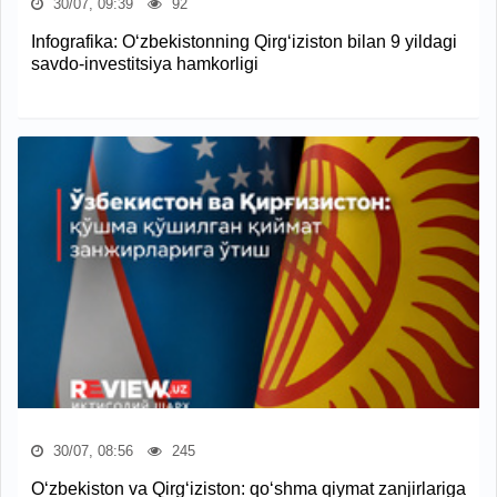
30/07, 09:39
92
Infografika: O‘zbekistonning Qirg‘iziston bilan 9 yildagi
savdo-investitsiya hamkorligi
30/07, 08:56
245
O‘zbekiston va Qirg‘iziston: qo‘shma qiymat zanjirlariga