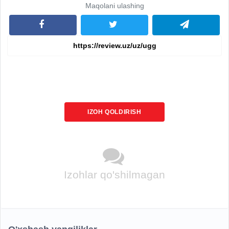
Maqolani ulashing
IZOH QOLDIRISH
Izohlar qo'shilmagan