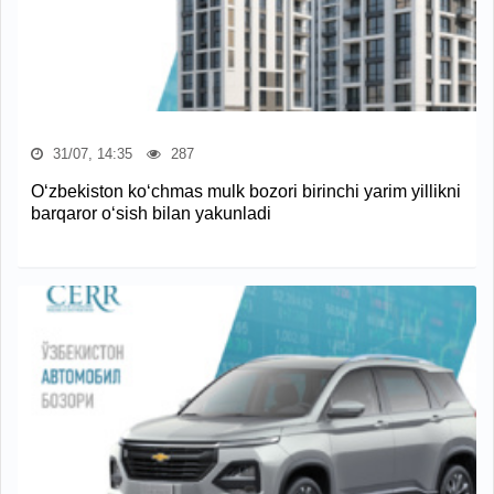
31/07, 14:35
287
O‘zbekiston ko‘chmas mulk bozori birinchi yarim yillikni
barqaror o‘sish bilan yakunladi