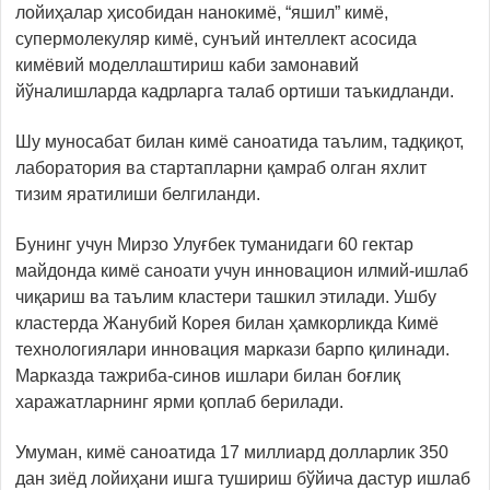
лойиҳалар ҳисобидан нанокимё, “яшил” кимё,
супермолекуляр кимё, сунъий интеллект асосида
кимёвий моделлаштириш каби замонавий
йўналишларда кадрларга талаб ортиши таъкидланди.
Шу муносабат билан кимё саноатида таълим, тадқиқот,
лаборатория ва стартапларни қамраб олган яхлит
тизим яратилиши белгиланди.
Бунинг учун Мирзо Улуғбек туманидаги 60 гектар
майдонда кимё саноати учун инновацион илмий-ишлаб
чиқариш ва таълим кластери ташкил этилади. Ушбу
кластерда Жанубий Корея билан ҳамкорликда Кимё
технологиялари инновация маркази барпо қилинади.
Марказда тажриба-синов ишлари билан боғлиқ
харажатларнинг ярми қоплаб берилади.
Умуман, кимё саноатида 17 миллиард долларлик 350
дан зиёд лойиҳани ишга тушириш бўйича дастур ишлаб