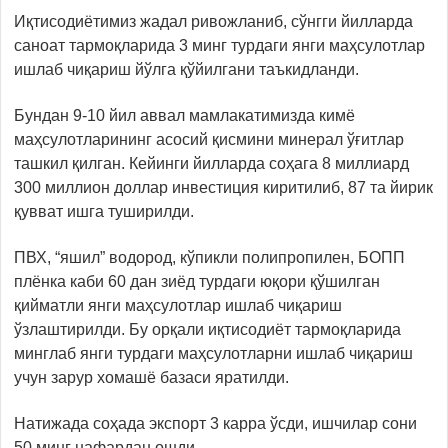
Иқтисодиётимиз жадал ривожланиб, сўнгги йилларда
саноат тармоқларида 3 минг турдаги янги маҳсулотлар
ишлаб чиқариш йўлга қўйилгани таъкидланди.
Бундан 9-10 йил аввал мамлакатимизда кимё
маҳсулотларининг асосий қисмини минерал ўғитлар
ташкил қилган. Кейинги йилларда соҳага 8 миллиард
300 миллион доллар инвестиция киритилиб, 87 та йирик
қувват ишга туширилди.
ПВХ, “яшил” водород, кўпикли полипропилен, БОПП
плёнка каби 60 дан зиёд турдаги юқори қўшилган
қийматли янги маҳсулотлар ишлаб чиқариш
ўзлаштирилди. Бу орқали иқтисодиёт тармоқларида
минглаб янги турдаги маҳсулотларни ишлаб чиқариш
учун зарур хомашё базаси яратилди.
Натижада соҳада экспорт 3 карра ўсди, ишчилар сони
50 минг нафардан ошди.