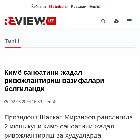
Ўзбекча
O'zbekcha
Русский
English
Tahlil
Кимё саноатини жадал
ривожлантириш вазифалари
белгиланди
02.06.2026 16:39
49
Президент Шавкат Мирзиёев раислигида
2 июнь куни кимё саноатини жадал
ривожлантириш ва ҳудудларда