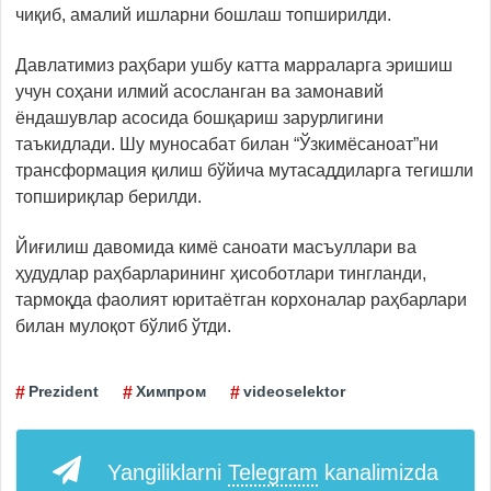
чиқиб, амалий ишларни бошлаш топширилди.
Давлатимиз раҳбари ушбу катта марраларга эришиш
учун соҳани илмий асосланган ва замонавий
ёндашувлар асосида бошқариш зарурлигини
таъкидлади. Шу муносабат билан “Ўзкимёсаноат”ни
трансформация қилиш бўйича мутасаддиларга тегишли
топшириқлар берилди.
Йиғилиш давомида кимё саноати масъуллари ва
ҳудудлар раҳбарларининг ҳисоботлари тингланди,
тармоқда фаолият юритаётган корхоналар раҳбарлари
билан мулоқот бўлиб ўтди.
Prezident
Химпром
videoselektor
Yangiliklarni
Telegram
kanalimizda