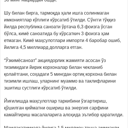
Шу билан бирга, тармоқда ҳали ишга солинмаган
имкониятлар кўплиги кўрсатиб ўтилди. Сўнгги тўққиз
йилда республика саноати ўртача 6,3 фоизга ўсган
бўлса, кимё саноатида бу кўрсаткич 3 фоизга ҳам
етмаган. Кимё маҳсулотлари импорти 4 баробар ошиб,
йилига 4,5 миллиард долларга етган.
“Ўзкимёсаноат” акциядорлик жамияти асосан ўз
тизимидаги йирик корхоналар билан чекланиб
қолаётгани, соҳадаги 5 мингдан ортиқ корхона билан
тизимли ишлаш, уларнинг муаммо ва таклифларини
эшитиш сустлиги кўрсатиб ўтилди.
Йиғилишда маҳсулотлар таркибини ўзгартириш,
қўшилган қийматни ошириш ва энергия сарфини
камайтириш масалаларига алоҳида эътибор қаратилди.
Мамлакатимизда йилига 1,5 миллион тонна аммиакли