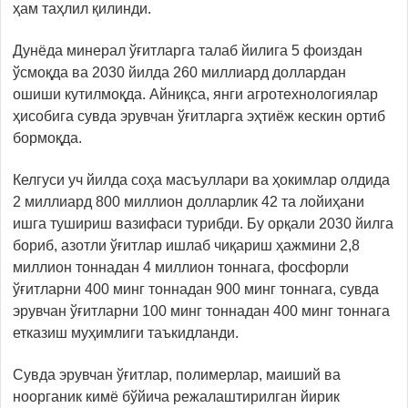
ҳам таҳлил қилинди.
Дунёда минерал ўғитларга талаб йилига 5 фоиздан
ўсмоқда ва 2030 йилда 260 миллиард доллардан
ошиши кутилмоқда. Айниқса, янги агротехнологиялар
ҳисобига сувда эрувчан ўғитларга эҳтиёж кескин ортиб
бормоқда.
Келгуси уч йилда соҳа масъуллари ва ҳокимлар олдида
2 миллиард 800 миллион долларлик 42 та лойиҳани
ишга тушириш вазифаси турибди. Бу орқали 2030 йилга
бориб, азотли ўғитлар ишлаб чиқариш ҳажмини 2,8
миллион тоннадан 4 миллион тоннага, фосфорли
ўғитларни 400 минг тоннадан 900 минг тоннага, сувда
эрувчан ўғитларни 100 минг тоннадан 400 минг тоннага
етказиш муҳимлиги таъкидланди.
Сувда эрувчан ўғитлар, полимерлар, маиший ва
ноорганик кимё бўйича режалаштирилган йирик