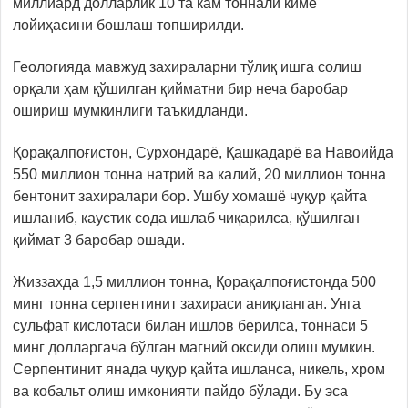
миллиард долларлик 10 та кам тоннали кимё
лойиҳасини бошлаш топширилди.
Геологияда мавжуд захираларни тўлиқ ишга солиш
орқали ҳам қўшилган қийматни бир неча баробар
ошириш мумкинлиги таъкидланди.
Қорақалпоғистон, Сурхондарё, Қашқадарё ва Навоийда
550 миллион тонна натрий ва калий, 20 миллион тонна
бентонит захиралари бор. Ушбу хомашё чуқур қайта
ишланиб, каустик сода ишлаб чиқарилса, қўшилган
қиймат 3 баробар ошади.
Жиззахда 1,5 миллион тонна, Қорақалпоғистонда 500
минг тонна серпентинит захираси аниқланган. Унга
сульфат кислотаси билан ишлов берилса, тоннаси 5
минг долларгача бўлган магний оксиди олиш мумкин.
Серпентинит янада чуқур қайта ишланса, никель, хром
ва кобальт олиш имконияти пайдо бўлади. Бу эса