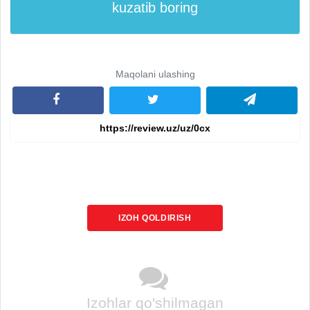
kuzatib boring
Maqolani ulashing
IZOH QOLDIRISH
Izohlar qo'shilmagan