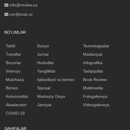
info@review.uz
cer@exat.uz
BO'LIMLAR
Tahlil
Dunyo
Texnologiyalar
Trendlar
Jurnal
Madaniyat
Bozorlar
Hududlar
Infografika
Intervyu
Yangiliklar
Tadqiqotlar
Mulohaza
Iqtisodiyot va biznes
Book Review
Biznes
Siyosat
Multimedia
Kolumnistlar
Markaziy Osiyo
Fotogalereya
Akselerator
Jamiyat
Videogalereya
COVID-19
SAHIFALAR