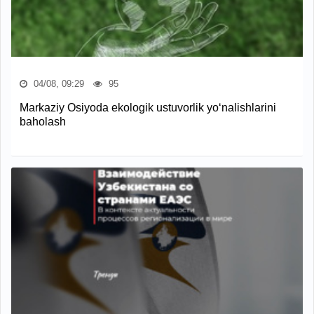
04/08, 09:29
95
Markaziy Osiyoda ekologik ustuvorlik yo‘nalishlarini
baholash