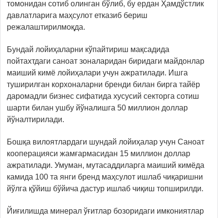
томонидан сотиб олинган бўлиб, бу ердан Ҳамдўстлик
давлатларига маҳсулот етказиб бериш
режалаштирилмоқда.
Бундай лойиҳаларни кўпайтириш мақсадида
пойтахтдаги саноат зоналаридан биридаги майдонлар
маиший кимё лойиҳалари учун ажратилади. Ишга
туширилган корхоналарни бренди билан бирга тайёр
даромадли бизнес сифатида хусусий секторга сотиш
шарти билан ушбу йўналишга 50 миллион доллар
йўналтирилади.
Бошқа вилоятлардаги шундай лойиҳалар учун Саноат
кооперацияси жамғармасидан 15 миллион доллар
ажратилади. Умуман, мутасаддиларга маиший кимёда
камида 100 та янги бренд маҳсулот ишлаб чиқаришни
йўлга қўйиш бўйича дастур ишлаб чиқиш топширилди.
Йиғилишда минерал ўғитлар бозоридаги имкониятлар