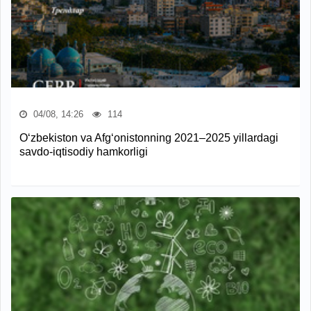
04/08, 14:26
114
O‘zbekiston va Afg‘onistonning 2021–2025 yillardagi
savdo-iqtisodiy hamkorligi