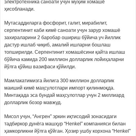
электротехника саноати учун муҳим хомашё
ҳисобланади.
Мутасаддиларга фосфорит, галит, мирабилит,
серпентинит каби кимё саноати учун зарур хомашё
захираларини 2 баробар ошириш бўйича уч йиллик
дастур ишлаб чиқиб, амалий ишларни бошлаш
топширилди. Серпентинит хомашёсини қайта ишлаш
бўйича камида 200 миллион долларлик лойиҳаларни
йўлга қўйиш вазифаси қўйилди.
Мамлакатимизга йилига 300 миллион долларлик
маиший кимё маҳсулотлари импорт қилинмоқда.
Минтақада эса бундай маҳсулотлар учун 2 миллиард
долларлик бозор мавжуд.
Мисол учун, “Ангрен” эркин иқтисодий зонасидаги
тадбиркор дунёга машҳур “Henkel” компанияси билан
ҳамкорликни йўлга қўйган. Ҳозир ушбу корхона “Henkel”