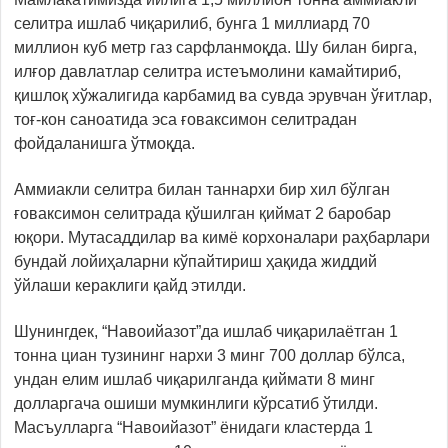
селитра ишлаб чиқарилиб, бунга 1 миллиард 70
миллион куб метр газ сарфланмоқда. Шу билан бирга,
илғор давлатлар селитра истеъмолини камайтириб,
қишлоқ хўжалигида карбамид ва сувда эрувчан ўғитлар,
тоғ-кон саноатида эса ғоваксимон селитрадан
фойдаланишга ўтмоқда.
Аммиакли селитра билан таннархи бир хил бўлган
ғоваксимон селитрада қўшилган қиймат 2 баробар
юқори. Мутасаддилар ва кимё корхоналари раҳбарлари
бундай лойиҳаларни кўпайтириш ҳақида жиддий
ўйлаши кераклиги қайд этилди.
Шунингдек, “Навоийазот”да ишлаб чиқарилаётган 1
тонна циан тузининг нархи 3 минг 700 доллар бўлса,
ундан елим ишлаб чиқарилганда қиймати 8 минг
долларгача ошиши мумкинлиги кўрсатиб ўтилди.
Масъулларга “Навоийазот” ёнидаги кластерда 1