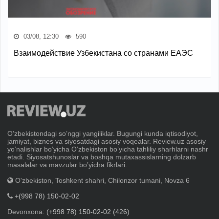
03/08, 12:30
590
Взаимодействие Узбекистана со странами ЕАЭС
Oʼzbekistondagi soʼnggi yangiliklar. Bugungi kunda iqtisodiyot,
jamiyat, biznes va siyosatdagi asosiy voqealar. Review.uz asosiy
yoʼnalishlar boʼyicha Oʼzbekiston boʼyicha tahliliy sharhlarni nashr
etadi. Siyosatshunoslar va boshqa mutaxassislarning dolzarb
masalalar va mavzular boʼyicha fikrlari.
O'zbekiston, Toshkent shahri, Chilonzor tumani, Novza 6
+(998 78) 150-02-02
Devonxona:
(+998 78) 150-02-02 (426)