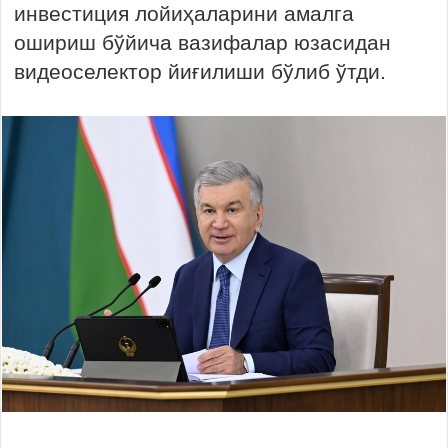
инвестиция лойиҳаларини амалга
ошириш бўйича вазифалар юзасидан
видеоселектор йиғилиши бўлиб ўтди.