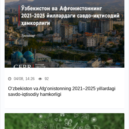
04/08, 14:26
92
O‘zbekiston va Afg‘onistonning 2021–2025 yillardagi
savdo-iqtisodiy hamkorligi