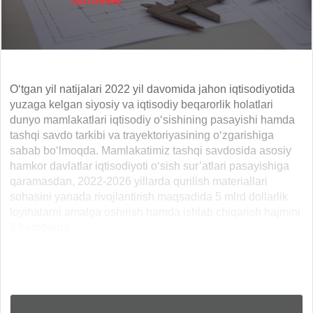
O‘tgan yil natijalari 2022 yil davomida jahon iqtisodiyotida
yuzaga kelgan siyosiy va iqtisodiy beqarorlik holatlari
dunyo mamlakatlari iqtisodiy o‘sishining pasayishi hamda
tashqi savdo tarkibi va trayektoriyasining o‘zgarishiga
sabab bo‘lmoqda. Mamlakatimiz tashqi savdosida asosiy
hamkor davlatlar iqtisodiyoti o‘sish sur’atlari pasayishiga
qaramasdan, 2022-2026 yillarda qurilish materiallari
sohasini yanada rivojlantirish maqsadida 5 mlrd dollarlik
loyihalarni amalga oshirish hamda ishlab chiqarish hajmini
2 barobarga... ...