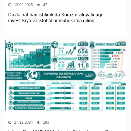
12.09.2025
47
Davlat rahbari ishtirokida Xorazm viloyatidagi
investitsiya va islohotlar muhokama qilindi
27.12.2024
193