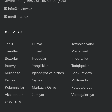
Devonxona:
(+998 78) 150-02-02 (426)
info@review.uz
cer@exat.uz
BO'LIMLAR
Tahlil
Dunyo
Texnologiyalar
Trendlar
Jurnal
Madaniyat
Bozorlar
Hududlar
Infografika
Intervyu
Yangiliklar
Tadqiqotlar
Mulohaza
Iqtisodiyot va biznes
Book Review
Biznes
Siyosat
Multimedia
Kolumnistlar
Markaziy Osiyo
Fotogalereya
Akselerator
Jamiyat
Videogalereya
COVID-19