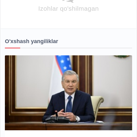
Izohlar qo'shilmagan
O'xshash yangiliklar