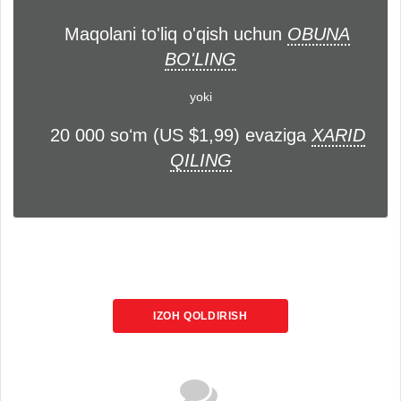
Maqolani to'liq o'qish uchun
OBUNA
BO'LING
yoki
20 000 soʻm (US $1,99) evaziga
XARID
QILING
IZOH QOLDIRISH