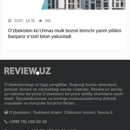
31/07, 14:35
281
O‘zbekiston ko‘chmas mulk bozori birinchi yarim yillikni
barqaror o‘sish bilan yakunladi
Oʼzbekistondagi soʼnggi yangiliklar. Bugungi kunda iqtisodiyot,
jamiyat, biznes va siyosatdagi asosiy voqealar. Review.uz asosiy
yoʼnalishlar boʼyicha Oʼzbekiston boʼyicha tahliliy sharhlarni nashr
etadi. Siyosatshunoslar va boshqa mutaxassislarning dolzarb
masalalar va mavzular boʼyicha fikrlari.
O'zbekiston, Toshkent shahri, Chilonzor tumani, Novza 6
+(998 78) 150-02-02