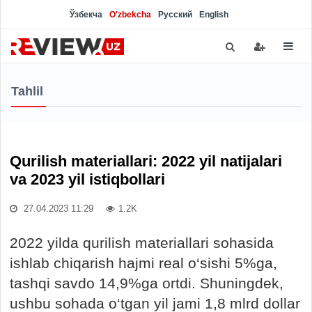
Ўзбекча
O'zbekcha
Русский
English
Tahlil
Qurilish materiallari: 2022 yil natijalari
va 2023 yil istiqbollari
27.04.2023 11:29
1.2K
2022 yilda qurilish materiallari sohasida
ishlab chiqarish hajmi real o‘sishi 5%ga,
tashqi savdo 14,9%ga ortdi. Shuningdek,
ushbu sohada o‘tgan yil jami 1,8 mlrd dollar