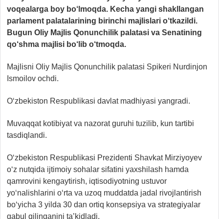
voqealarga boy bo‘lmoqda. Kecha yangi shakllangan
parlament palatalarining birinchi majlislari o‘tkazildi.
Bugun Oliy Majlis Qonunchilik palatasi va Senatining
qo‘shma majlisi bo‘lib o‘tmoqda.
Majlisni Oliy Majlis Qonunchilik palatasi Spikeri Nurdinjon
Ismoilov ochdi.
O‘zbekiston Respublikasi davlat madhiyasi yangradi.
Muvaqqat kotibiyat va nazorat guruhi tuzilib, kun tartibi
tasdiqlandi.
O‘zbekiston Respublikasi Prezidenti Shavkat Mirziyoyev
o‘z nutqida ijtimoiy sohalar sifatini yaxshilash hamda
qamrovini kengaytirish, iqtisodiyotning ustuvor
yo‘nalishlarini o‘rta va uzoq muddatda jadal rivojlantirish
bo‘yicha 3 yilda 30 dan ortiq konsepsiya va strategiyalar
qabul qilinganini ta’kidladi.