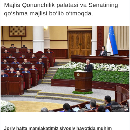
Majlis Qonunchilik palatasi va Senatining
qo‘shma majlisi bo‘lib o‘tmoqda.
Joriy hafta mamlakatimiz siyosiy hayotida muhim