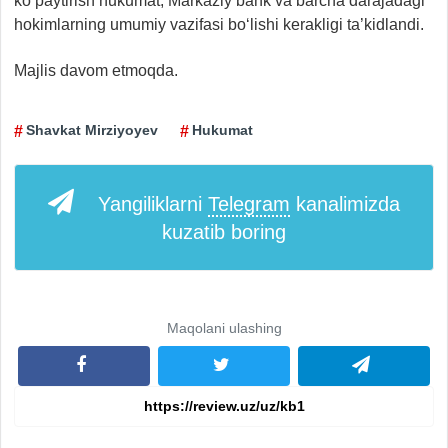
ko‘paytirish hukumat, Markaziy bank va barcha darajadagi
hokimlarning umumiy vazifasi bo‘lishi kerakligi ta’kidlandi.
Majlis davom etmoqda.
Shavkat Mirziyoyev
Hukumat
Yangiliklarni
Telegram
kanalimizda
kuzatib boring
Maqolani ulashing