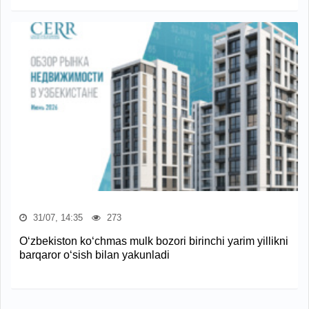
31/07, 14:35
273
O‘zbekiston ko‘chmas mulk bozori birinchi yarim yillikni
barqaror o‘sish bilan yakunladi