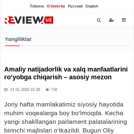
Ўзбекча
O'zbekcha
Русский
English
Yangiliklar
Amaliy natijadorlik va xalq manfaatlarini
ro‘yobga chiqarish – asosiy mezon
21.01.2020 15:30
718
Joriy hafta mamlakatimiz siyosiy hayotida
muhim voqealarga boy bo‘lmoqda. Kecha
yangi shakllangan parlament palatalarining
birinchi majlislari o‘tkazildi. Bugun Oliy