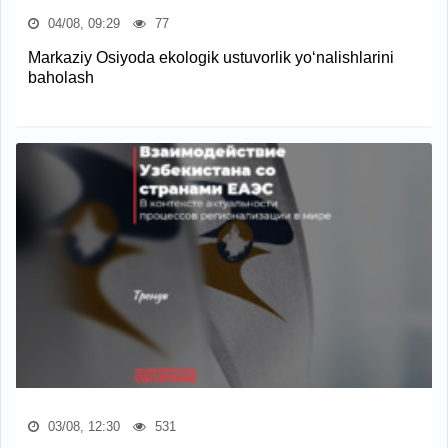
04/08, 09:29
77
Markaziy Osiyoda ekologik ustuvorlik yo‘nalishlarini
baholash
03/08, 12:30
531