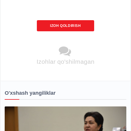
IZOH QOLDIRISH
Izohlar qo'shilmagan
O'xshash yangiliklar