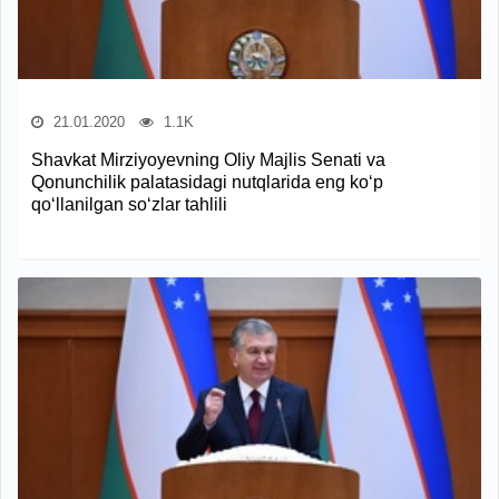
21.01.2020
1.1K
Shavkat Mirziyoyevning Oliy Majlis Senati va
Qonunchilik palatasidagi nutqlarida eng ko‘p
qo‘llanilgan so‘zlar tahlili