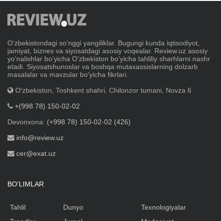
Oʼzbekistondagi soʼnggi yangiliklar. Bugungi kunda iqtisodiyot,
jamiyat, biznes va siyosatdagi asosiy voqealar. Review.uz asosiy
yoʼnalishlar boʼyicha Oʼzbekiston boʼyicha tahliliy sharhlarni nashr
etadi. Siyosatshunoslar va boshqa mutaxassislarning dolzarb
masalalar va mavzular boʼyicha fikrlari.
O'zbekiston, Toshkent shahri, Chilonzor tumani, Novza 6
+(998 78) 150-02-02
Devonxona:
(+998 78) 150-02-02 (426)
info@review.uz
cer@exat.uz
BO'LIMLAR
Tahlil
Dunyo
Texnologiyalar