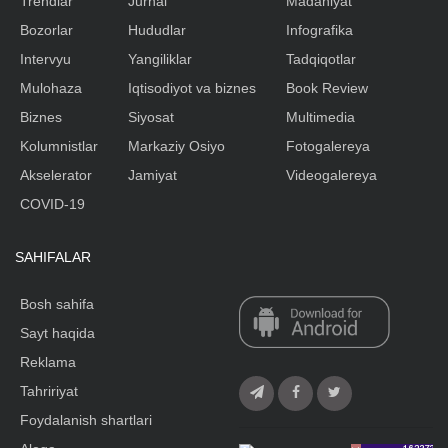
Trendlar
Jurnal
Madaniyat
Bozorlar
Hududlar
Infografika
Intervyu
Yangiliklar
Tadqiqotlar
Mulohaza
Iqtisodiyot va biznes
Book Review
Biznes
Siyosat
Multimedia
Kolumnistlar
Markaziy Osiyo
Fotogalereya
Akselerator
Jamiyat
Videogalereya
COVID-19
SAHIFALAR
Bosh sahifa
Sayt haqida
Reklama
Tahririyat
Foydalanish shartlari