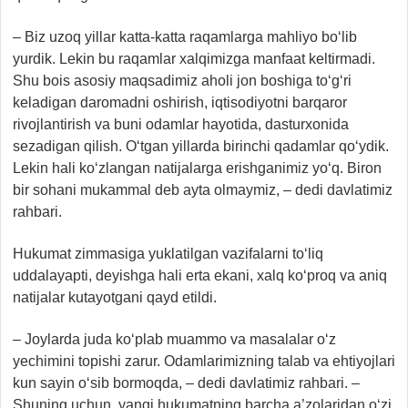
– Biz uzoq yillar katta-katta raqamlarga mahliyo bo‘lib
yurdik. Lekin bu raqamlar xalqimizga manfaat keltirmadi.
Shu bois asosiy maqsadimiz aholi jon boshiga to‘g‘ri
keladigan daromadni oshirish, iqtisodiyotni barqaror
rivojlantirish va buni odamlar hayotida, dasturxonida
sezadigan qilish. O‘tgan yillarda birinchi qadamlar qo‘ydik.
Lekin hali ko‘zlangan natijalarga erishganimiz yo‘q. Biron
bir sohani mukammal deb ayta olmaymiz, – dedi davlatimiz
rahbari.
Hukumat zimmasiga yuklatilgan vazifalarni to‘liq
uddalayapti, deyishga hali erta ekani, xalq ko‘proq va aniq
natijalar kutayotgani qayd etildi.
– Joylarda juda ko‘plab muammo va masalalar o‘z
yechimini topishi zarur. Odamlarimizning talab va ehtiyojlari
kun sayin o‘sib bormoqda, – dedi davlatimiz rahbari. –
Shuning uchun, yangi hukumatning barcha a’zolaridan o‘zi