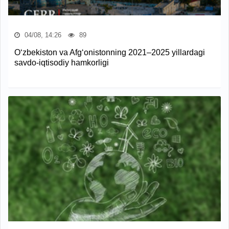
04/08, 14:26
89
O‘zbekiston va Afg‘onistonning 2021–2025 yillardagi
savdo-iqtisodiy hamkorligi