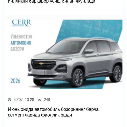
йилликни барқарор ўсиш билан якунлади
30/07, 13:28
248
Июнь ойида автомобиль бозорининг барча
сегментларида фаоллик ошди