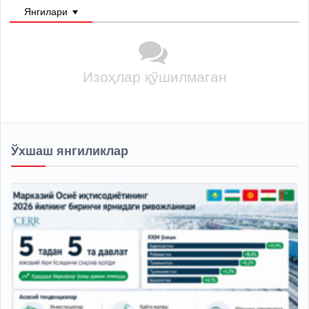
Янгилари
Изоҳлар қўшилмаган
Ўхшаш янгиликлар