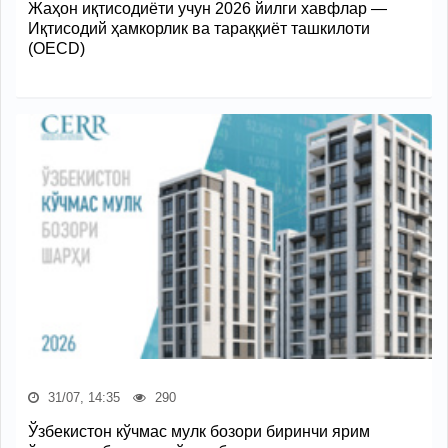
Жаҳон иқтисодиёти учун 2026 йилги хавфлар —
Иқтисодий ҳамкорлик ва тараққиёт ташкилоти
(OECD)
31/07, 14:35
290
Ўзбекистон кўчмас мулк бозори биринчи ярим