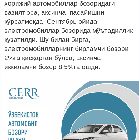
хорижий автомобиллар бозоридаги
вазият эса, аксинча, пасайишни
кўрсатмоқда. Сентябрь ойида
электромобиллар бозорида мўътадиллик
кузатилди. Шу билан бирга,
электромобилларнинг бирламчи бозори
2%га қисқарган бўлса, аксинча,
иккиламчи бозор 8,5%га ошди.