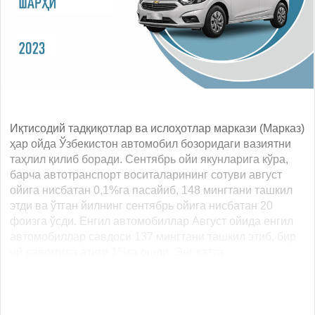
Иқтисодий тадқиқотлар ва ислоҳотлар маркази (Марказ)
ҳар ойда Ўзбекистон автомобил бозоридаги вазиятни
таҳлил қилиб боради. Сентябрь ойи якунларига кўра,
барча автотранспорт воситаларининг сотуви август
ойига нисбатан 0,1%га пасайиб, 148 мингтани ташкил
этди ва ўтган йилнинг сентябрь ойига нисбатан 20
фоизга ўсди. Енгил автомобиллар Август ойида енгил
автомобиллар савдоси 137 мингтани ташкил этиб, бир
ой давомида атиги 1%га ошди. Энг катта... ...