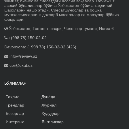
жамият, бизнес ва сиёсатдаги асосий воқеалар. Review.uz
асосий йўналишлар бўйича Ўзбекистон бўйича таҳлилий
шарҳларни нашр этади. Сиёсатшунослар ва бошқа
мутахассисларнинг долзарб масалалар ва мавзулар бўйича
фикрлари.
Ўзбекистон, Тошкент шаҳри, Чилонзор тумани, Новза 6
+(998 78) 150-02-02
Devonxona:
(+998 78) 150-02-02 (426)
info@review.uz
cer@exat.uz
БЎЛИМЛАР
Таҳлил
Дунёда
Трендлар
Журнал
Бозорлар
Ҳудудлар
Интервью
Янгиликлар