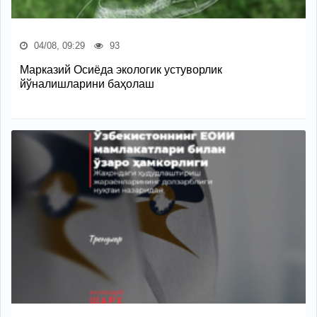
04/08, 09:29
93
Марказий Осиёда экологик устуворлик
йўналишларини баҳолаш