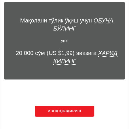
Мақолани тўлиқ ўқиш учун
ОБУНА
БЎЛИНГ
yoki
20 000 сўм (US $1,99) эвазига
ХАРИД
ҚИЛИНГ
ИЗОҲ ҚОЛДИРИШ