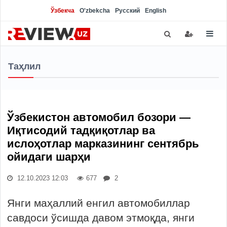
Ўзбекча
O'zbekcha
Русский
English
Таҳлил
Ўзбекистон автомобил бозори —
Иқтисодий тадқиқотлар ва
ислоҳотлар марказининг сентябрь
ойидаги шарҳи
12.10.2023 12:03
677
2
Янги маҳаллий енгил автомобиллар
савдоси ўсишда давом этмоқда, янги