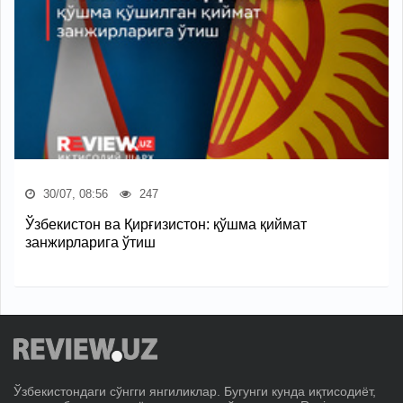
30/07, 08:56
247
Ўзбекистон ва Қирғизистон: қўшма қиймат
занжирларига ўтиш
Ўзбекистондаги сўнгги янгиликлар. Бугунги кунда иқтисодиёт,