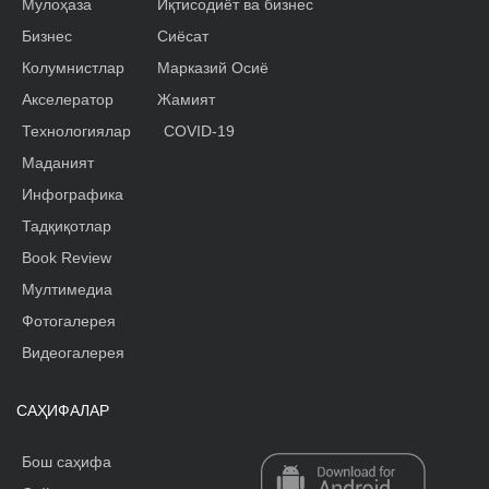
Мулоҳаза
Иқтисодиёт ва бизнес
Бизнес
Сиёсат
Колумнистлар
Марказий Осиё
Акселератор
Жамият
Технологиялар
COVID-19
Маданият
Инфографика
Тадқиқотлар
Book Review
Мултимедиа
Фотогалерея
Видеогалерея
САҲИФАЛАР
Бош саҳифа