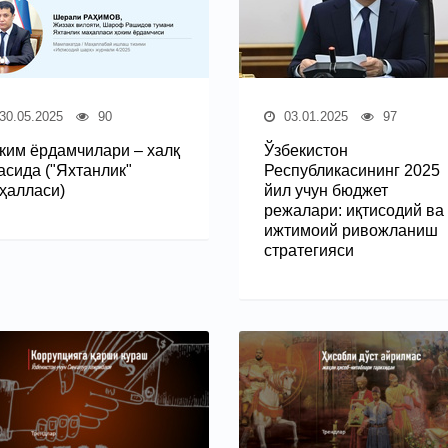
30.05.2025
90
03.01.2025
97
ким ёрдамчилари – халқ
Ўзбекистон
асида ("Яхтанлик"
Республикасининг 2025
ҳалласи)
йил учун бюджет
режалари: иқтисодий ва
ижтимоий ривожланиш
стратегияси