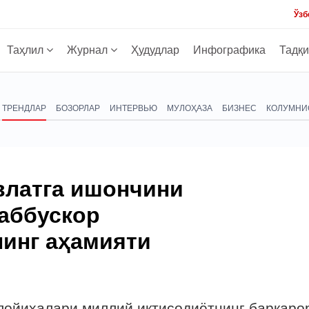
Ўзб
Таҳлил
Журнал
Ҳудудлар
Инфографика
Тадқ
ТРЕНДЛАР
БОЗОРЛАР
ИНТЕРВЬЮ
МУЛОҲАЗА
БИЗНЕС
КОЛУМНИ
влатга ишончини
аббускор
инг аҳамияти
ойиҳалари миллий иқтисодиётнинг барқаро