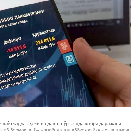
и пайтларда аҳоли ва давлат ўртасида юқори даражали
ртиб бормоқда. Бу жараёнда ташаббускор бюджетлаштири