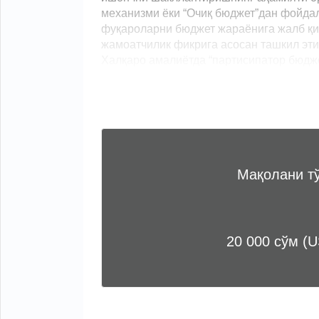
механизми ёки “Очиқ бюджет”дан фойда
фуқароларни бюджет жараёнига жалб қи
жамоатчилик фикрига асосан ташкил эт
Халқаро амалиётда “партисипатор бюджет
Мақолани т
20 000 сўм (U