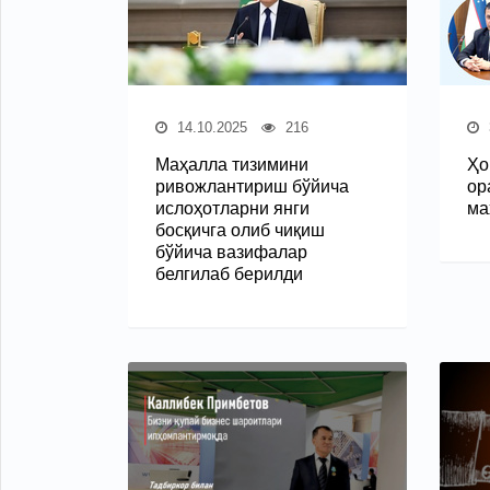
14.10.2025
216
Маҳалла тизимини
Ҳо
ривожлантириш бўйича
ор
ислоҳотларни янги
ма
босқичга олиб чиқиш
бўйича вазифалар
белгилаб берилди