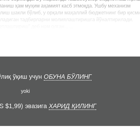
ланиш ҳам муҳим аҳамият касб этмоқда. Ушбу механизм
лиш шакли бўлиб, у орқали маҳаллий бюджетнинг бир қисм
иладиган тадбирларни молиялаштиришга йўналтирилади.
лаштириш” деб ном олган... ...
ўлиқ ўқиш учун
ОБУНА БЎЛИНГ
yoki
S $1,99) эвазига
ХАРИД ҚИЛИНГ