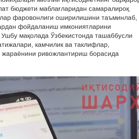
лат бюджети маблағларидан самаралироқ
лар фаровонлиги оширилишини таъминлаб,
ардан фойдаланиш имкониятларини
. Ушбу мақолада Ўзбекистонда ташаббусли
тижалари, камчилик ва таклифлар,
 жараёнини ривожлантириш борасида