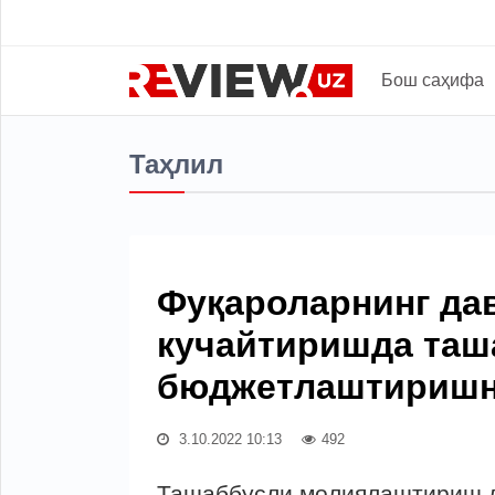
Бош саҳифа
Таҳлил
Фуқароларнинг да
кучайтиришда таш
бюджетлаштиришн
3.10.2022 10:13
492
Ташаббусли молиялаштириш л