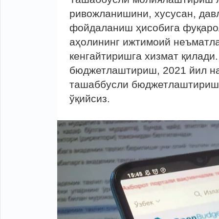
ривожланишини, хусусан, дав
фойдаланиш ҳисобига фуқаро
аҳолининг ижтимоий неъматл
кенгайтиришга хизмат қилади
бюджетлаштириш, 2021 йил на
ташаббусли бюджетлаштириш
ўқийсиз.