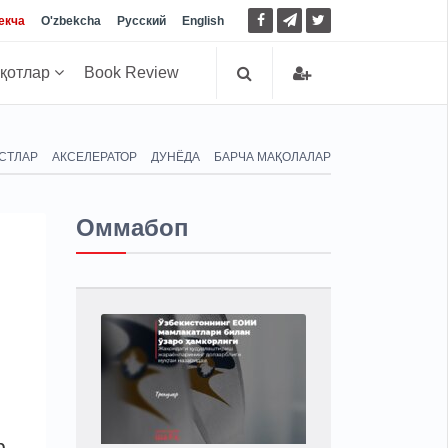
екча
O'zbekcha
Русский
English
иқотлар
Book Review
СТЛАР
АКСЕЛЕРАТОР
ДУНЁДА
БАРЧА МАҚОЛАЛАР
Оммабоп
р