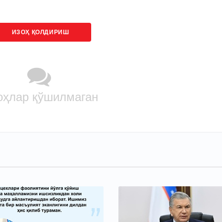
ИЗОҲ ҚОЛДИРИШ
оҳлар қўшилмаган