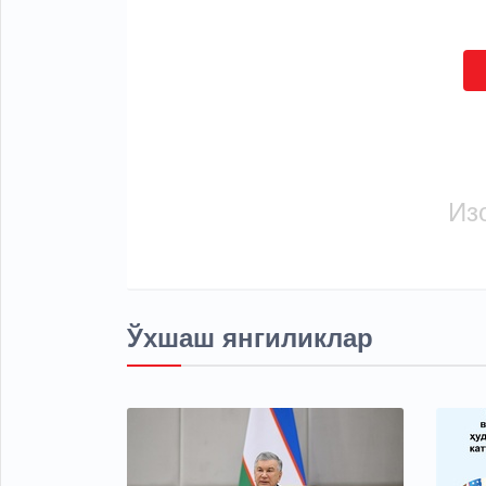
Из
Ўхшаш янгиликлар