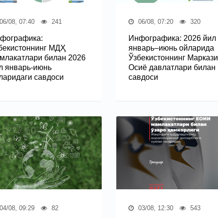
06/08, 07:40
241
06/08, 07:20
320
фографика:
Инфографика: 2026 йил
бекистоннинг МДҲ
январь–июнь ойларида
млакатлари билан 2026
Ўзбекистоннинг Марказ
л январь-июнь
Осиё давлатлари билан
ларидаги савдоси
савдоси
04/08, 09:29
82
03/08, 12:30
543