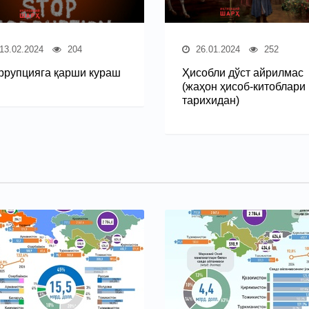
13.02.2024
204
26.01.2024
252
ррупцияга қарши кураш
Ҳисобли дўст айрилмас
(жаҳон ҳисоб-китоблари
тарихидан)