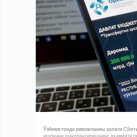
Ўзбекистонда ривожланиш ҳолати Сўнгг
ишончни шакллантиришнинг аҳамияти о