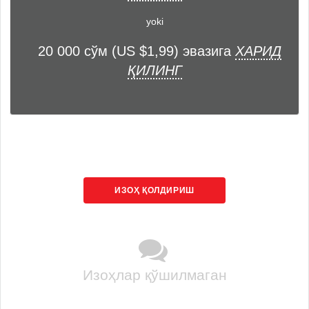
yoki
20 000 сўм (US $1,99) эвазига
ХАРИД
ҚИЛИНГ
ИЗОҲ ҚОЛДИРИШ
Изоҳлар қўшилмаган