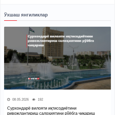
Ўхшаш янгиликлар
08.05.2026
192
Сурхондарё вилояти иқтисодиётини
ривожлантириш салоҳиятини рўёбга чиқариш