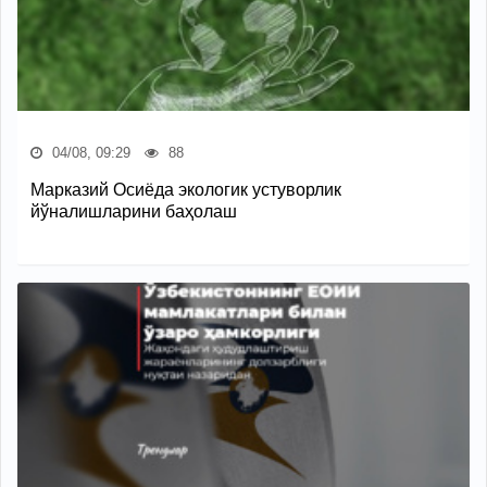
04/08, 09:29
88
Марказий Осиёда экологик устуворлик
йўналишларини баҳолаш