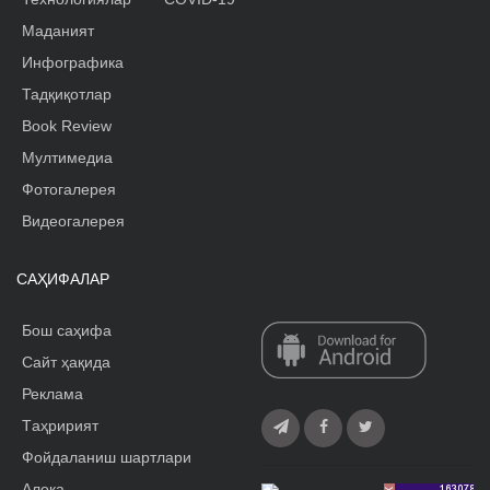
Маданият
Инфографика
Тадқиқотлар
Book Review
Мултимедиа
Фотогалерея
Видеогалерея
САҲИФАЛАР
Бош саҳифа
Сайт ҳақида
Реклама
Tаҳририят
Фойдаланиш шартлари
Алоқа