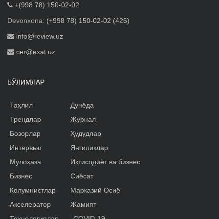
+(998 78) 150-02-02
Devonxona:
(+998 78) 150-02-02 (426)
info@review.uz
cer@exat.uz
БЎЛИМЛАР
Таҳлил
Дунёда
Трендлар
Журнал
Бозорлар
Ҳудудлар
Интервью
Янгиликлар
Мулоҳаза
Иқтисодиёт ва бизнес
Бизнес
Сиёсат
Колумнистлар
Марказий Осиё
Акселератор
Жамият
Технологиялар
COVID-19