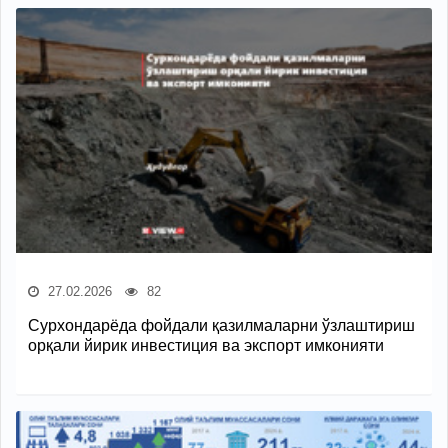
27.02.2026
82
Сурхондарёда фойдали қазилмаларни ўзлаштириш
орқали йирик инвестиция ва экспорт имконияти