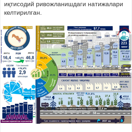
иқтисодий ривожланишдаги натижалари
келтирилган.