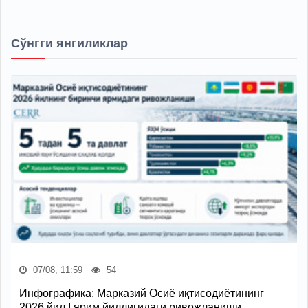
Сўнгги янгиликлар
07/08, 11:59
54
Инфографика: Марказий Осиё иқтисодиётининг
2026 йил I ярим йиллигидаги ривожланиши