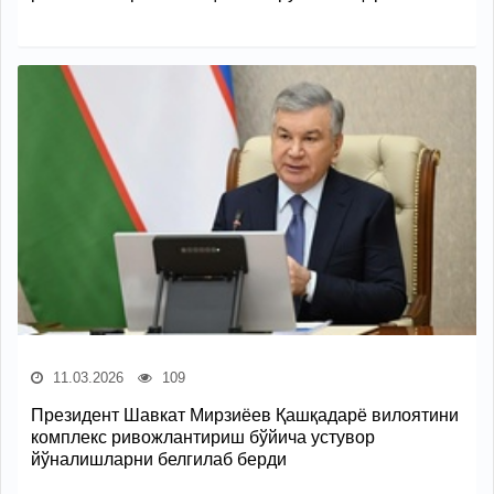
11.03.2026
109
Президент Шавкат Мирзиёев Қашқадарё вилоятини
комплекс ривожлантириш бўйича устувор
йўналишларни белгилаб берди