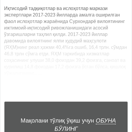
Иқтисодий тадқиқотлар ва ислоҳотлар маркази
экспертлари 2017-2023 йилларда амалга оширилган
фаол ислоҳотлар жараёнида Сурхондарё вилоятининг
ижтимоий-иқтисодий ривожланишидаги асосий
ўзгаришларни таҳлил қилди. 2017-2023 йиллар
давомида вилоятнинг ялпи ҳудудий маҳсулоти
(ЯҲМ)нинг реал ҳажми 40,4%га ошиб, 16,4 трлн. сўмдан
46,8 трлн сўмга етди. ЯҲМ таркибида хизматлар
соҳасининг улуши 38,0 фоиздан 39,2 фоизга, саноат ва
қурилиш 14,8 фоиздан 17,2 фоизга ўсган бўлса, қишлоқ
хўжалигининг... ...
Мақолани тўлиқ ўқиш учун
ОБУНА
БЎЛИНГ