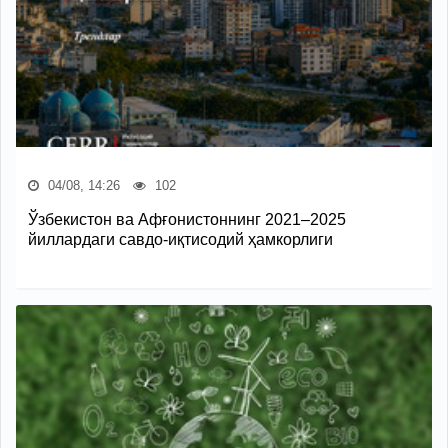
04/08, 14:26
102
Ўзбекистон ва Афғонистоннинг 2021–2025
йиллардаги савдо-иқтисодий ҳамкорлиги