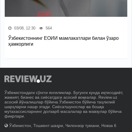
03/08, 12:30
564
Ўзбекистоннинг ЕОИИ мамлакатлари билан ўзаро
ҳамкорлиги
Ўзбекистондаги сўнгги янгиликлар. Бугунги кунда иқтисодиёт,
жамият, бизнес ва сиёсатдаги асосий воқеалар. Review.uz
асосий йўналишлар бўйича Ўзбекистон бўйича таҳлилий
шарҳларни нашр этади. Сиёсатшунослар ва бошқа
мутахассисларнинг долзарб масалалар ва мавзулар бўйича
фикрлари.
Ўзбекистон, Тошкент шаҳри, Чилонзор тумани, Новза 6