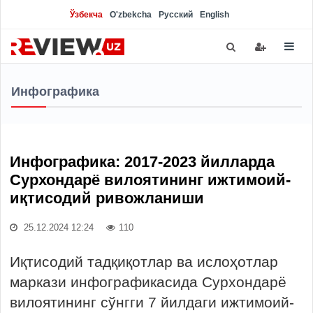
Ўзбекча
O'zbekcha
Русский
English
Инфографика
Инфографика: 2017-2023 йилларда
Сурхондарё вилоятининг ижтимоий-
иқтисодий ривожланиши
25.12.2024 12:24
110
Иқтисодий тадқиқотлар ва ислоҳотлар
маркази инфографикасида Сурхондарё
вилоятининг сўнгги 7 йилдаги ижтимоий-