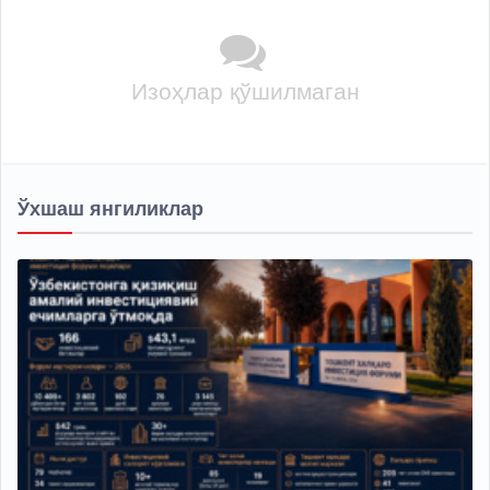
Изоҳлар қўшилмаган
Ўхшаш янгиликлар