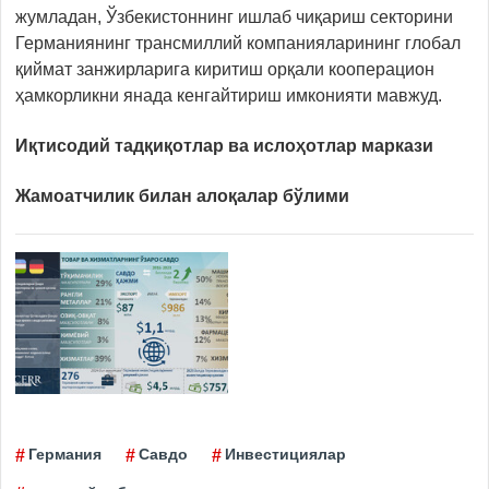
жумладан, Ўзбекистоннинг ишлаб чиқариш секторини
Германиянинг трансмиллий компанияларининг глобал
қиймат занжирларига киритиш орқали кооперацион
ҳамкорликни янада кенгайтириш имконияти мавжуд.
Иқтисодий тадқиқотлар ва ислоҳотлар маркази
Жамоатчилик билан алоқалар бўлими
Германия
Савдо
Инвестициялар