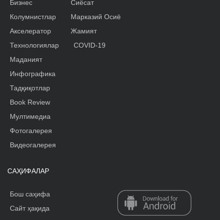
Бизнес
Сиёсат
Колумнистлар
Марказий Осиё
Акселератор
Жамият
Технологиялар
COVID-19
Маданият
Инфографика
Тадқиқотлар
Book Review
Мултимедиа
Фотогалерея
Видеогалерея
САҲИФАЛАР
Бош саҳифа
Сайт ҳақида