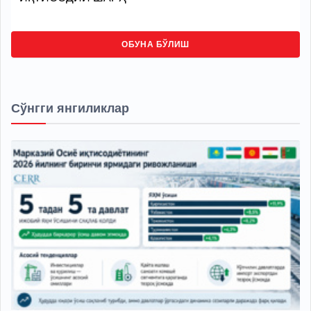
ОБУНА БЎЛИШ
Сўнгги янгиликлар