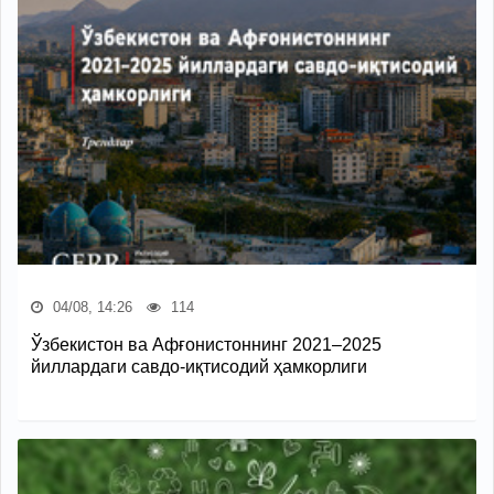
04/08, 14:26
114
Ўзбекистон ва Афғонистоннинг 2021–2025
йиллардаги савдо-иқтисодий ҳамкорлиги