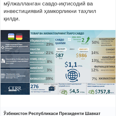
мўлжалланган савдо-иқтисодий ва
инвестициявий ҳамкорликни таҳлил
қилди.
Ўзбекистон Республикаси Президенти Шавкат