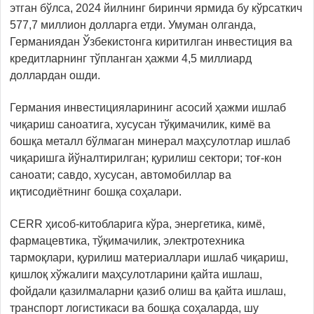
этган бўлса, 2024 йилнинг биринчи ярмида бу кўрсаткич
577,7 миллион долларга етди. Умуман олганда,
Германиядан Ўзбекистонга киритилган инвестиция ва
кредитларнинг тўпланган ҳажми 4,5 миллиард
доллардан ошди.
Германия инвестицияларининг асосий ҳажми ишлаб
чиқариш саноатига, хусусан тўқимачилик, кимё ва
бошқа металл бўлмаган минерал маҳсулотлар ишлаб
чиқаришга йўналтирилган; қурилиш сектори; тоғ-кон
саноати; савдо, хусусан, автомобиллар ва
иқтисодиётнинг бошқа соҳалари.
CERR ҳисоб-китобларига кўра, энергетика, кимё,
фармацевтика, тўқимачилик, электротехника
тармоқлари, қурилиш материаллари ишлаб чиқариш,
қишлоқ хўжалиги маҳсулотларини қайта ишлаш,
фойдали қазилмаларни қазиб олиш ва қайта ишлаш,
транспорт логистикаси ва бошқа соҳаларда, шу