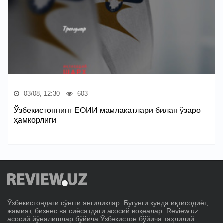
03/08, 12:30
603
Ўзбекистоннинг ЕОИИ мамлакатлари билан ўзаро
ҳамкорлиги
Ўзбекистондаги сўнгги янгиликлар. Бугунги кунда иқтисодиёт,
жамият, бизнес ва сиёсатдаги асосий воқеалар. Review.uz
асосий йўналишлар бўйича Ўзбекистон бўйича таҳлилий