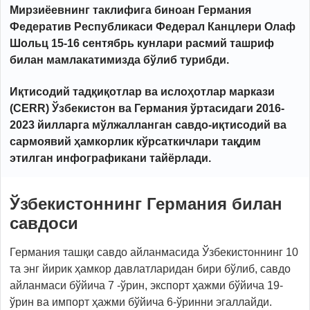
Мирзиёевнинг таклифига биноан Германия
Федератив Республикаси Федерал Канцлери Олаф
Шольц 15-16 сентябрь кунлари расмий ташриф
билан мамлакатимизда бўлиб турибди.
Иқтисодий тадқиқотлар ва ислоҳотлар маркази
(CERR) Ўзбекистон ва Германия ўртасидаги 2016-
2023 йилларга мўлжалланган савдо-иқтисодий ва
сармоявий ҳамкорлик кўрсаткичлари тақдим
этилган инфографикани тайёрлади.
Ўзбекистоннинг Германия билан
савдоси
Германия ташқи савдо айланмасида Ўзбекистоннинг 10
та энг йирик ҳамкор давлатларидан бири бўлиб, савдо
айланмаси бўйича 7 -ўрин, экспорт ҳажми бўйича 19-
ўрин ва импорт ҳажми бўйича 6-ўринни эгаллайди.