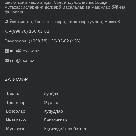
шарҳларни нашр этади. Сиёсатшунослар ва бошқа
мутахассисларнинг долзарб масалалар ва мавзулар бўйича
фикрлари.
Ўзбекистон, Тошкент шаҳри, Чилонзор тумани, Новза 6
+(998 78) 150-02-02
Devonxona:
(+998 78) 150-02-02 (426)
info@review.uz
cer@exat.uz
БЎЛИМЛАР
Таҳлил
Дунёда
Трендлар
Журнал
Бозорлар
Ҳудудлар
Интервью
Янгиликлар
Мулоҳаза
Иқтисодиёт ва бизнес