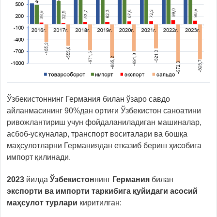
Ўзбекистоннинг Германия билан ўзаро савдо
айланмасининг 90%дан ортиғи Ўзбекистон саноатини
ривожлантириш учун фойдаланиладиган машиналар,
асбоб-ускуналар, транспорт воситалари ва бошқа
маҳсулотларни Германиядан етказиб бериш ҳисобига
импорт қилинади.
2023
йилда
Ўзбекистон
нинг
Германия
билан
экспорти ва импорти таркибига қуйидаги асосий
маҳсулот турлари
киритилган: