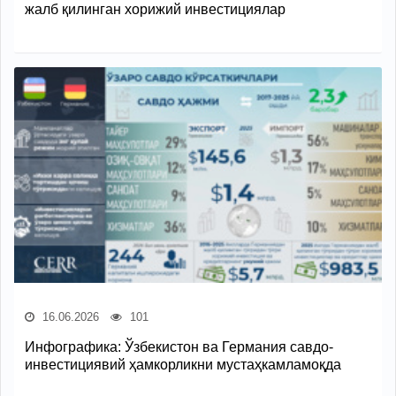
жалб қилинган хорижий инвестициялар
16.06.2026
101
Инфографика: Ўзбекистон ва Германия савдо-
инвестициявий ҳамкорликни мустаҳкамламоқда