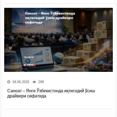
04.06.2026
298
Саноат – Янги Ўзбекистонда иқтисодий ўсиш
драйвери сифатида