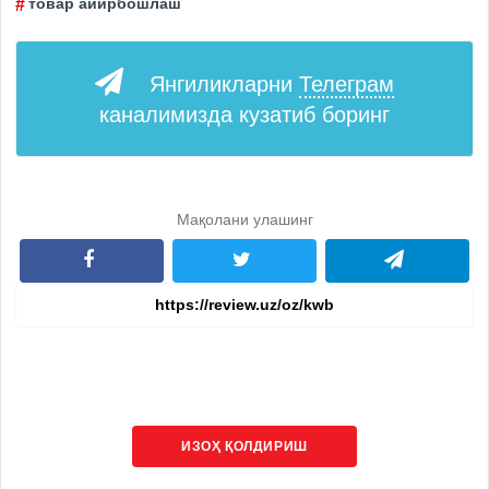
товар айирбошлаш
Янгиликларни
Телеграм
каналимизда кузатиб боринг
Мақолани улашинг
ИЗОҲ ҚОЛДИРИШ