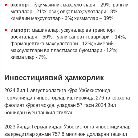
экспорт:
тўқимачилик маҳсулотлари – 29%; рангли
металлар - 21%; озиқ-овқат маҳсулотлари - 8%;
кимёвий маҳсулотлар - 3%; хизматлар – 39%;
импорт:
машиналар, ускуналар ва транспорт
воситалари – 50%; турли саноат товарлари – 14%;
фармацевтика маҳсулотлари - 12%; кимёвий
маҳсулотлари ва пластмасса буюмлари - 12%;
хизматлар - 7%.
Инвестициявий ҳамкорлик
2024 йил 1 август ҳолатига кўра Ўзбекистонда
Германиядан инвесторлар иштирокида 276 та корхона
фаолият кўрсатмоқда, улардан 57 таси 2024 йил
бошидан буён ташкил этилган.
2023 йилда Германиядан Ўзбекистонга инвестициялар
ва кредитлар ҳажми 757,8 миллион долларни ташкил