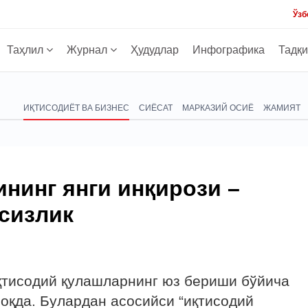
Ўзб
Таҳлил
Журнал
Ҳудудлар
Инфографика
Тадқ
ИҚТИСОДИЁТ ВА БИЗНЕС
СИЁСАТ
МАРКАЗИЙ ОСИЁ
ЖАМИЯТ
нинг янги инқирози –
сизлик
қтисодий қулашларнинг юз бериши бўйича
оқда. Булардан асосийси “иқтисодий