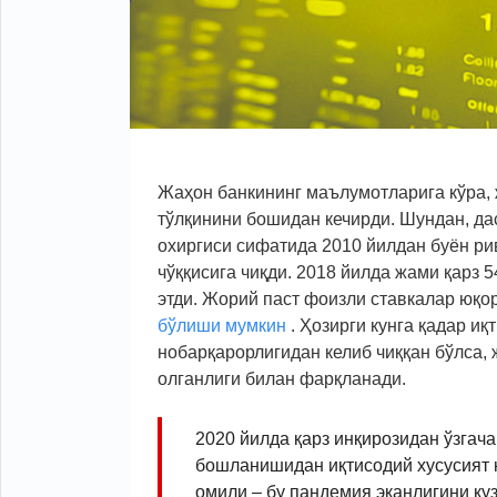
Жаҳон банкининг маълумотларига кўра, 
тўлқинини бошидан кечирди. Шундан, да
охиргиси сифатида 2010 йилдан буён рив
чўққисига чиқди. 2018 йилда жами қарз 
этди. Жорий паст фоизли ставкалар юқо
бўлиши мумкин
. Ҳозирги кунга қадар и
нобарқарорлигидан келиб чиққан бўлса, 
олганлиги билан фарқланади.
2020 йилда қарз инқирозидан ўзгача 
бошланишидан иқтисодий хусусият к
омили – бу пандемия эканлигини ку