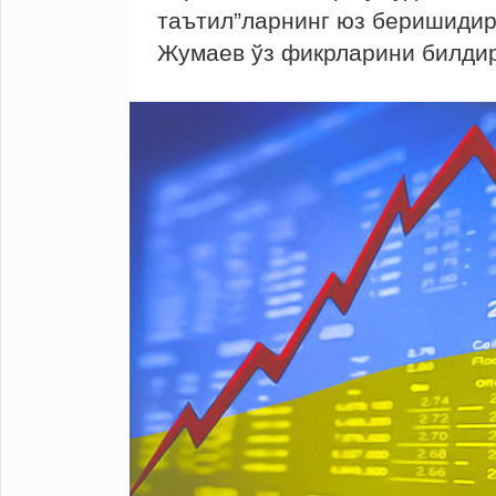
таътил”ларнинг юз беришидир
Жумаев ўз фикрларини билди