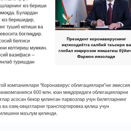
лашларнинг юз бериши
лмоқда. Булардан
г юз беришидир.
нг тушиб кетиши ва
евосита боғлиқдир.
Президент коронавируснинг
сосий белгиси
иқтисодиётга салбий таъсири ва
кни келтириш мумкин.
глобал инқирозни юмшатиш бўйи
сий вазифаси ­-­
Фармон имзолади
инлаб туришдан
ой компаниялари “Коронавирус облигациялари”ни эмиссия
виакомпанияси 600 млн. юан миқдоридаги облигацияларни
ғлар асосан бекор қилинган парвозлар учун билетларнинг
 ва озиқ-овқатларни транспортировка қилиш учун
илишини маълум қилинди.