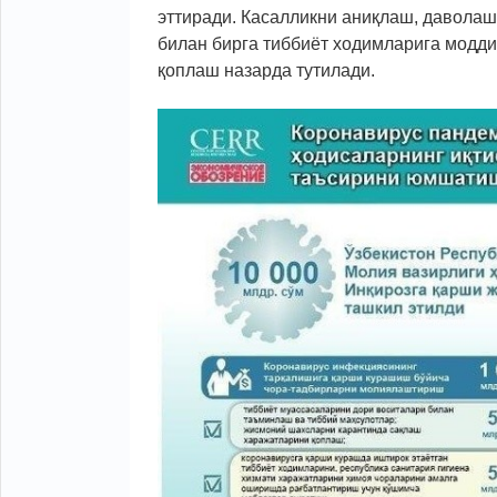
эттиради. Касалликни аниқлаш, даволаш
билан бирга тиббиёт ходимларига модди
қоплаш назарда тутилади.