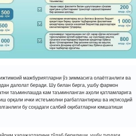
 ижтимоий мажбуриятларни ўз зиммасига олаётганлиги ва
дан далолат беради. Шу билан бирга, ушбу фармон
атни таъминлашда кам таъминланган аҳоли қатламларига
ш орқали ички истеъмолни рағбатлантириш ва иқтисодий
илганлиги бу соҳадаги салбий оқибатларни юмшатиши
айрим харажатларини тўлаб берилиши, ушбу турдаги