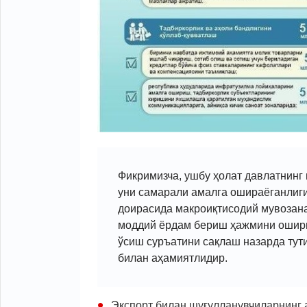
Фикримизча, ушбу ҳолат давлатнинг
уни самарали амалга ошираёганлиги
доирасида макроиқтисодий мувозан
моддий ёрдам бериш ҳажмини ошири
ўсиш суръатини сақлаш назарда тут
билан аҳамиятлидир.
Экспорт билан шуғулланувчиларнинг 