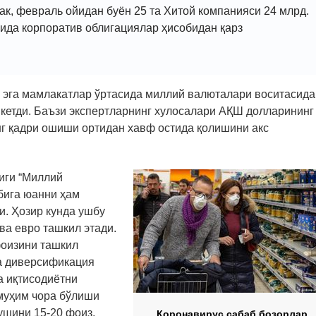
к, февраль ойидан буён 25 та Хитой компанияси 24 млрд.
рида корпоратив облигациялар ҳисобидан қарз
а эга мамлакатлар ўртасида миллий валюталари воситасида
кетди. Баъзи экспертларнинг хулосалари АҚШ долларининг
нг қадри ошиши ортидан хавф остида қолишини акс
иги “Миллий
бига юанни ҳам
. Ҳозир кунда ушбу
а евро ташкил этади.
фоизини ташкил
а диверсификация
а иқтисодиётни
муҳим чора бўлиши
ушини 15-20 фоиз,
Коронавирус сабаб бозорлар