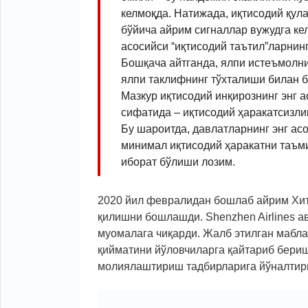
келмоқда. Натижада, иқтисодий қу
бўйича айрим сигналлар вужудга ке
асосийси “иқтисодий таътил”ларнин
Бошқача айтганда, ялпи истеъмолни
ялпи таклифнинг тўхталиши билан б
Мазкур иқтисодий инқирознинг энг а
сифатида – иқтисодий ҳаракатсизли
Бу шароитда, давлатларнинг энг асо
минимал иқтисодий ҳаракатни таъм
иборат бўлиши лозим.
2020 йил февралидан бошлаб айрим Хит
қилишни бошлашди. Shenzhen Airlines а
муомалага чиқарди. Жалб этилган мабла
қийматини йўловчиларга қайтариб бериш
молиялаштириш тадбирларига йўналтир