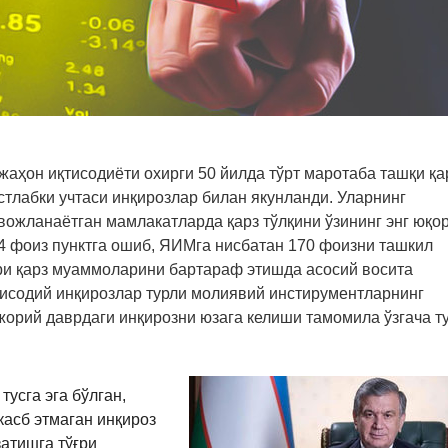
жаҳон иқтисодиёти охирги 50 йилда тўрт маротаба ташқи қа
стлабки учтаси инқирозлар билан якунланди. Уларнинг
ожланаётган мамлакатларда қарз тўлқини ­ўзининг энг юқо
54 фоиз пунктга ошиб, ЯИМга нисбатан 170 фоизни ташкил
ри қарз муаммоларини бартараф этишда асосий восита
қтисодий инқирозлар турли молиявий инстирументларнинг
жорий даврдаги инқирозни юзага келиши тамомила ўзгача т
тусга эга бўлган,
асб этмаган инқироз
затишга тўғри