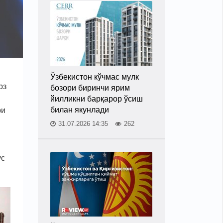
Ўзбекистон кўчмас мулк
рз
бозори биринчи ярим
йилликни барқарор ўсиш
билан якунлади
ри
31.07.2026 14:35
262
ус