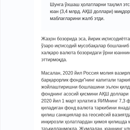
Шунга ўхшаш ҳолатларни таҳлил этса
юан (3,4 млрд. АҚШ доллари) миқдо
маблағларини
жалб этди
.
Жаҳон бозорида эса, йирик иқтисодиётг
ўзаро иқтисодий мусобақалар бошланиб 
халқаро валюта бозоридаги ўрни юанни
эттирмоқда.
Масалан, 2020 йил Россия молия вазирл
барқарорлик фонди”нинг капитали тарки
жойлаштиришни бошлашини эълон қилди
фонднинг асосий қисмини АҚШ доллари в
2020 йил 1 март ҳолатига ЯИМнинг 7,3 
қиладиган фонд валюта таркибини янад
қилиш санкциялар ва геосиёсий вазиятд
инқирозли ҳолатлардан ҳимоя қилишда 
таъкидланмоқда. Жумладан, юаннинг ул