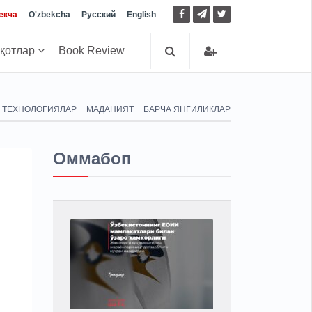
екча
O'zbekcha
Русский
English
иқотлар
Book Review
ТЕХНОЛОГИЯЛАР
МАДАНИЯТ
БАРЧА ЯНГИЛИКЛАР
Оммабоп