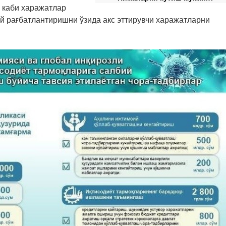
 каби харажатлар
й рағбатлантиришни ўзида акс эттирувчи харажатларни