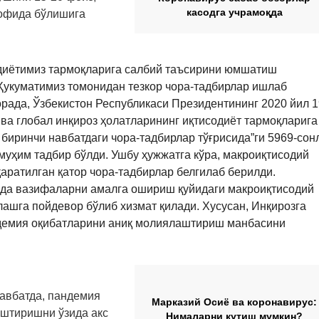
касодга учрамоқда
рофида бўлишига
одиётимиз тармоқларига салбий таъсирини юмшатиш
Ҳукуматимиз томонидан тезкор чора-тадбирлар ишлаб
борада, Ўзбекистон Республикаси Президентининг 2020 йил 
ва глобал инқироз ҳолатларининг иқтисодиёт тармоқларига
иринчи навбатдаги чора-тадбирлар тўғрисида”ги 5969-сон
уҳим тадбир бўлди. Ушбу ҳужжатга кўра, макроиқтисодий
ратилган қатор чора-тадбирлар белгилаб берилди.
да вазифаларни амалга ошириш қуйидаги макроиқтисодий
ашга пойдевор бўлиб хизмат қилади. Хусусан, Инқирозга
демия оқибатларини аниқ молиялаштириш манбасини
авбатда, пандемия
Марказий Осиё ва коронавирус:
штиришни ўзида акс
Нималарни кутиш мумкин?