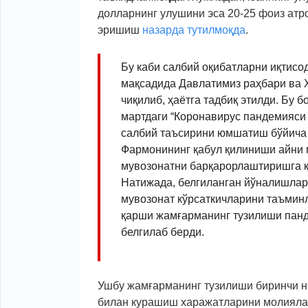
долларнинг улушини эса 20-25 фоиз ат
эришиш
назарда тутилмоқда
.
Бу каби салбий оқибатларни иқтис
мақсадида Давлатимиз раҳбари ва 
чиқилиб, ҳаётга тадбиқ этилди. Бу 
мартдаги “Коронавирус пандемияси 
салбий таъсирини юмшатиш бўйича б
Фармонининг қабул қилиниши айни м
мувозонатни барқарорлаштиришга қа
Натижада, белгиланган йўналишлар
мувозонат кўрсаткичларини таъминл
қарши жамғарманинг тузилиши пан
белгилаб берди.
Ушбу жамғарманинг тузилиши биринчи н
билан курашиш харажатларини молияла