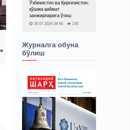
Ўзбекистон ва Қирғизистон:
қўшма қиймат
занжирларига ўтиш
30.07.2026 08:56
235
Журналга обуна
ча
бўлиш