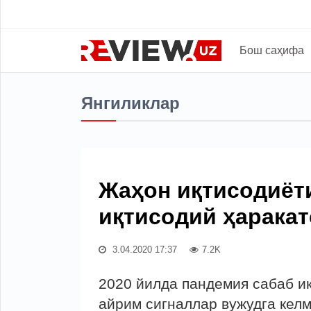
Бош саҳифа
Янгиликлар
Жаҳон иқтисодиёти
иқтисодий ҳаракат
3.04.2020 17:37
7.2K
2020 йилда пандемия сабаб и
айрим сигналлар вужудга келм