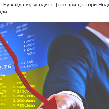
. Бу ҳақда иқтисодиёт фанлари доктори Нод
рди.