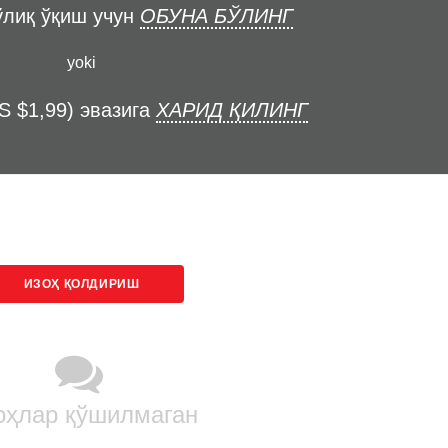
ўлиқ ўқиш учун
ОБУНА БЎЛИНГ
yoki
S $1,99) эвазига
ХАРИД ҚИЛИНГ
ИЗОҲ ҚОЛДИРИШ
оҳлар қўшилмаган