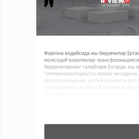
Фарғона водийсида иш берувчилар ўрта
иқтисодий воқеликлар трансформацияси 
берувчиларнинг талаблари ўзгарди, иш
“оптималлаштириш”га хизмат қиладиган 
битирувчиларнинг касбий жамиятга мос
тайёргарликка эътибор Юртимиз раҳбар
камайтириш, касб-ҳунарга ўқитишни... ...