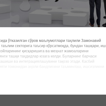
сида ўтказилган сўров маълумотлари таҳлили Замонавий
таълим секторига таъсир кўрсатмоқда, бундан ташқари, иш
 жойларининг қисқаришига ва меҳнат жамоаларини
янги ташқи таҳдидлар юзага келди. Буларнинг барчаси
лашиши ва интеграциялашувини тақозо этади. Касбий
ияти томонидан аҳоли бандлигини таъминлаш, ишсизликни