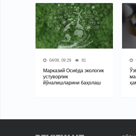
04/08, 09:29
81
Марказий Осиёда экологик
Ўз
устуворлик
ма
йўналишларини баҳолаш
ҳа