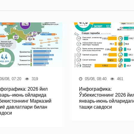
06/08, 07:20
319
05/08, 08:40
461
фографика: 2026 йил
Инфографика:
варь–июнь ойларида
Ўзбекистоннинг 2026 йи
бекистоннинг Марказий
январь-июнь ойларидаг
иё давлатлари билан
ташқи савдоси
вдоси