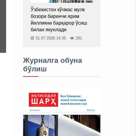
Ўзбекистон кўчмас мулк
бозори биринчи ярим
йилликни барқарор ўсиш
билан якунлади
31.07.2026 14:35
281
Журналга обуна
бўлиш