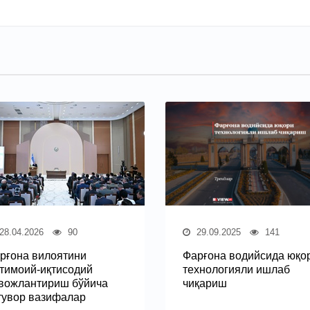
28.04.2026
90
29.09.2025
141
рғона вилоятини
Фарғона водийсида юқо
тимоий-иқтисодий
технологияли ишлаб
вожлантириш бўйича
чиқариш
тувор вазифалар