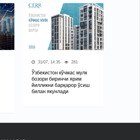
31/07, 14:35
281
Ўзбекистон кўчмас мулк
бозори биринчи ярим
йилликни барқарор ўсиш
билан якунлади