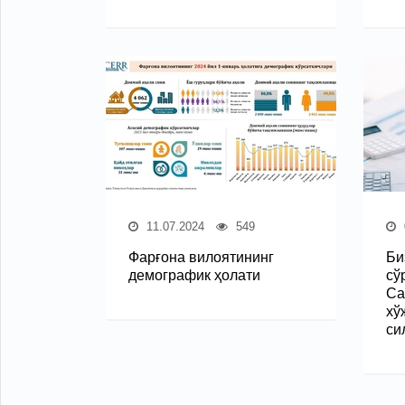
11.07.2024
549
Фарғона вилоятининг
Би
демографик ҳолати
сў
Са
хў
си