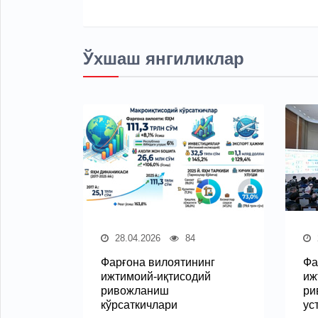
Ўхшаш янгиликлар
28.04.2026
84
Фарғона вилоятининг
Фа
ижтимоий-иқтисодий
иж
ривожланиш
ри
кўрсаткичлари
ус