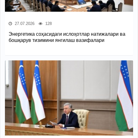
27.07.2026
128
Энергетика соҳасидаги ислоҳотлар натижалари ва
бошқарув тизимини янгилаш вазифалари