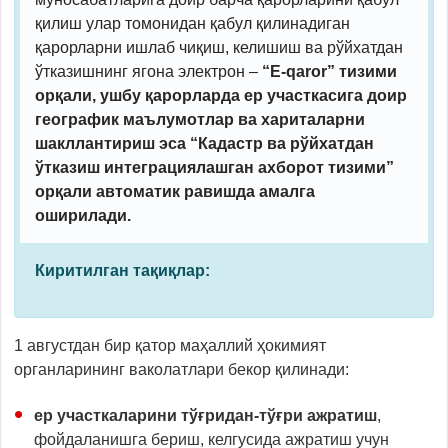
қилиш улар томонидан қабул қилинадиган
қарорларни ишлаб чиқиш, келишиш ва рўйхатдан
ўтказишнинг ягона электрон –
“E-qaror” тизими
орқали, ушбу қарорларда ер участкасига доир
географик маълумотлар ва хариталарни
шакллантириш эса “Кадастр ва рўйхатдан
ўтказиш интеграциялашган ахборот тизими”
орқали автоматик равишда амалга
оширилади.
Киритилган тақиқлар:
1 августдан бир қатор маҳаллий ҳокимият
органларининг ваколатлари бекор қилинади:
ер участкаларини тўғридан-тўғри ажратиш
,
фойдаланишга бериш, келгусида ажратиш учун