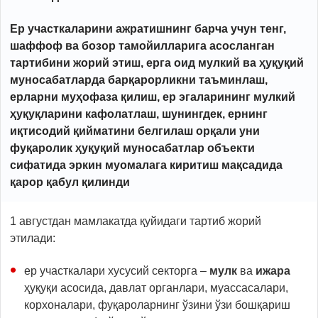
Ер участкаларини ажратишнинг барча учун тенг,
шаффоф ва бозор тамойилларига асосланган
тартибини жорий этиш, ерга оид мулкий ва ҳуқуқий
муносабатларда барқарорликни таъминлаш,
ерларни муҳофаза қилиш, ер эгаларининг мулкий
ҳуқуқларини кафолатлаш, шунингдек, ернинг
иқтисодий қийматини белгилаш орқали уни
фуқаролик ҳуқуқий муносабатлар объекти
сифатида эркин муомалага киритиш мақсадида
қарор қабул қилинди
1 августдан мамлакатда қуйидаги тартиб жорий
этилади:
ер участкалари хусусий секторга –
мулк
ва
ижара
ҳуқуқи асосида, давлат органлари, муассасалари,
корхоналари, фуқароларнинг ўзини ўзи бошқариш