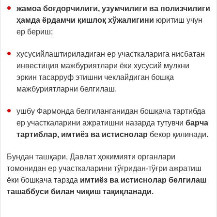
жамоа боғдорчилиги, узумчилиги ва полизчилиги
ҳамда ёрдамчи қишлоқ хўжалигини
юритиш учун
ер бериш;
хусусийлаштириладиган ер участкаларига нисбатан
инвестиция мажбуриятлари ёки хусусий мулкни
эркин тасарруф этишни чеклайдиган бошқа
мажбуриятларни белгилаш.
ушбу Фармонда белгиланганидан бошқача тартибда
ер участкаларини ажратишни назарда тутувчи
барча
тартиблар, имтиёз ва истиснолар
бекор қилинади.
Бундан ташқари, Давлат ҳокимияти органлари
томонидан ер участкаларини тўғридан-тўғри ажратиш
ёки бошқача тарзда
имтиёз ва истиснолар белгилаш
ташаббуси билан чиқиш тақиқланади.