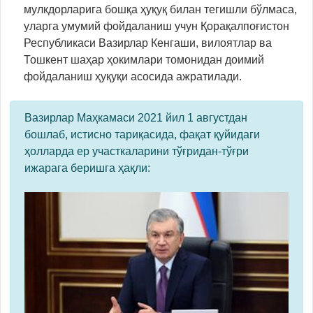
мулкдорларига бошқа ҳуқуқ билан тегишли бўлмаса,
уларга умумий фойдаланиш учун Қорақалпоғистон
Республикаси Вазирлар Кенгаши, вилоятлар ва
Тошкент шаҳар ҳокимлари томонидан доимий
фойдаланиш ҳуқуқи асосида ажратилади.
Вазирлар Маҳкамаси 2021 йил 1 августдан
бошлаб, истисно тариқасида, фақат қуйидаги
ҳолларда ер участкаларини тўғридан-тўғри
ижарага беришга ҳақли: