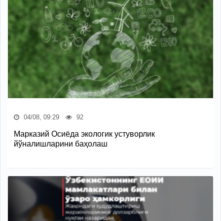
04/08, 09:29
92
Марказий Осиёда экологик устуворлик
йўналишларини баҳолаш