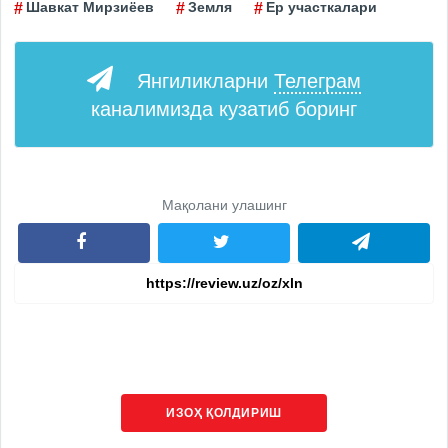
Шавкат Мирзиёев
Земля
Ер участкалари
Янгиликларни
Телеграм
каналимизда кузатиб боринг
Мақолани улашинг
ИЗОҲ ҚОЛДИРИШ