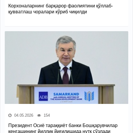
Корхоналарнинг барқарор фаолиятини қўллаб-
қувватлаш чоралари кўриб чиқилди
04.05.2026
154
Президент Осиё тараққиёт банки Бошқарувчилар
кенгашининг йиллик йиғилишида нутқ сўзлади