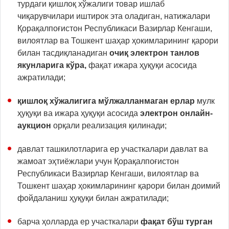
турдаги қишлоқ хўжалиги товар ишлаб
чиқарувчилари иштирок эта оладиган, натижалари
Қорақалпоғистон Республикаси Вазирлар Кенгаши,
вилоятлар ва Тошкент шаҳар ҳокимларининг қарори
билан тасдиқланадиган
очиқ электрон танлов
якунларига кўра,
фақат ижара ҳуқуқи асосида
ажратилади;
қишлоқ хўжалигига мўлжалланмаган ерлар
мулк
ҳуқуқи ва ижара ҳуқуқи асосида
электрон онлайн-
аукцион
орқали реализация қилинади;
давлат ташкилотларига ер участкалари давлат ва
жамоат эҳтиёжлари учун Қорақалпоғистон
Республикаси Вазирлар Кенгаши, вилоятлар ва
Тошкент шаҳар ҳокимларининг қарори билан доимий
фойдаланиш ҳуқуқи билан ажратилади;
барча ҳолларда ер участкалари
фақат бўш турган