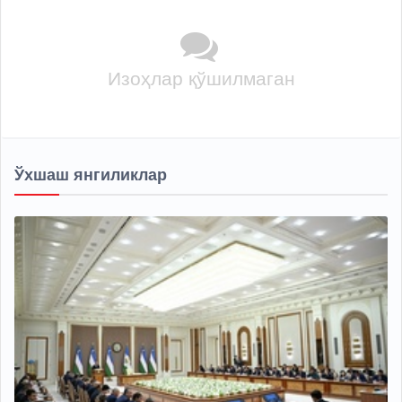
Изоҳлар қўшилмаган
Ўхшаш янгиликлар