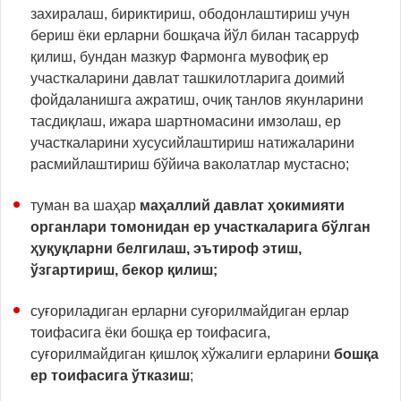
захиралаш, бириктириш, ободонлаштириш учун
бериш ёки ерларни бошқача йўл билан тасарруф
қилиш, бундан мазкур Фармонга мувофиқ ер
участкаларини давлат ташкилотларига доимий
фойдаланишга ажратиш, очиқ танлов якунларини
тасдиқлаш, ижара шартномасини имзолаш, ер
участкаларини хусусийлаштириш натижаларини
расмийлаштириш бўйича ваколатлар мустасно;
туман ва шаҳар
маҳаллий давлат ҳокимияти
органлари томонидан ер участкаларига бўлган
ҳуқуқларни белгилаш, эътироф этиш,
ўзгартириш, бекор қилиш;
суғориладиган ерларни суғорилмайдиган ерлар
тоифасига ёки бошқа ер тоифасига,
суғорилмайдиган қишлоқ хўжалиги ерларини
бошқа
ер тоифасига ўтказиш
;