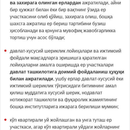
ва захирага олинган ерлардан
ажратилади, айни
бир ҳужжат билан ёки бир вақтнинг ўзида ер
участкасини олиб қўйиш, захирага олиш, бошқа
шахсга ажратиш ер бериш тартибини бузиш
ҳисобланади ва қонунга мувофиқ жавобгарликка
тортиш учун асос бўлади;
давлат-хусусий шериклик лойиҳалари ва ижтимоий
фойдали мақсадларга эришишга қаратилган
лойиҳаларни амалга оширишда ер участкалари
давлат ташкилотига доимий фойдаланиш ҳуқуқи
билан ажратилади
, ушбу ерлар давлат-хусусий ёки
ижтимоий шериклик тўғрисидаги битимнинг амал
қилиш муддатига хусусий шерик, нодавлат
нотижорат ташкилоти ва фуқаролик жамиятининг
бошқа институтларига ижарага берилиши мумкин;
кўп квартирали уй жойлашган ва унга туташ ер
участкаси, агар кўп квартирали уйдаги жойларнинг