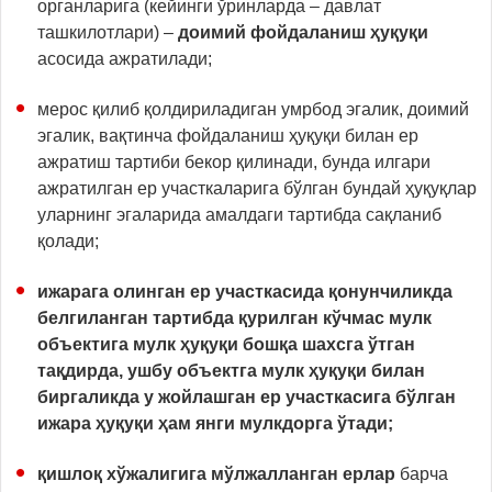
органларига (кейинги ўринларда – давлат
ташкилотлари) –
доимий фойдаланиш
ҳуқуқи
асосида ажратилади;
мерос қилиб қолдириладиган умрбод эгалик, доимий
эгалик, вақтинча фойдаланиш ҳуқуқи билан ер
ажратиш тартиби бекор қилинади, бунда илгари
ажратилган ер участкаларига бўлган бундай ҳуқуқлар
уларнинг эгаларида амалдаги тартибда сақланиб
қолади;
ижарага олинган ер участкасида қонунчиликда
белгиланган тартибда қурилган кўчмас мулк
объектига мулк ҳуқуқи бошқа шахсга ўтган
тақдирда, ушбу объектга мулк ҳуқуқи билан
биргаликда у жойлашган ер участкасига бўлган
ижара ҳуқуқи ҳам янги мулкдорга ўтади;
қишлоқ хўжалигига мўлжалланган ерлар
барча