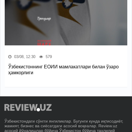
03/08, 12:30
579
Ўзбекистоннинг ЕОИИ мамлакатлари билан ўзаро
ҳамкорлиги
Ўзбекистондаги сўнгги янгиликлар. Бугунги кунда иқтисодиёт,
жамият, бизнес ва сиёсатдаги асосий воқеалар. Review.uz
асосий йўналишлар бўйича Ўзбекистон бўйича таҳлилий