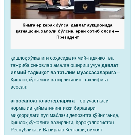
Кимга ер керак бўлса, давлат аукционида
қатнашсин, ҳалоли бўлсин, ерни сотиб олсин —
Президент
қишлоқ хўжалиги соҳасида илмий-тадқиқот ва
тажриба синовлар амалга ошириш учун
давлат
илмий-тадқиқот ва таълим муассасаларига
–
Қишлоқ хўжалиги вазирлигининг таклифига
асосан;
агросаноат кластерларига
– ер участкаси
норматив қийматининг икки баравари
миқдоридаги пул маблағи депозитга қўйилганда,
Қишлоқ хўжалиги вазирлиги, Қорақалпоғистон
Республикаси Вазирлар Кенгаши, вилоят