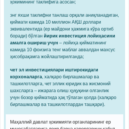
ҳокимининг таклифига асосан;
энг яхши таклифни танлаш орқали аниқланадиган,
қиймати камида 10 миллион АҚШ доллари
эквивалентида (ер майдони ҳажмига кўра ортиб
боради) бўлган
йирик инвестиция лойиҳасини
амалга ошириш учун
– лойиҳа қийматининг
камида 10 фоизига тенг маблағ аввалдан махсус
ҳисобрақамга жойлаштирилганда;
чет эл инвестициялари иштирокидаги
корхоналарга
, халқаро бирлашмалар ва
ташкилотларга, чет эллик юридик ва жисмоний
шахсларга – ижарага олиш ҳуқуқини олганлик
учун бозор қийматида ҳақ тўлаган ҳолда (халқаро
бирлашмалар ва ташкилотлардан ташқари).
Маҳаллий давлат ҳокимияти органларининг ер
муносабатларига доир барча қарорларини қабул