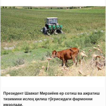
Президент Шавкат Мирзиёев ер сотиш ва ажратиш
тизимини ислоҳ қилиш тўғрисидаги
фармонни
имзолади.