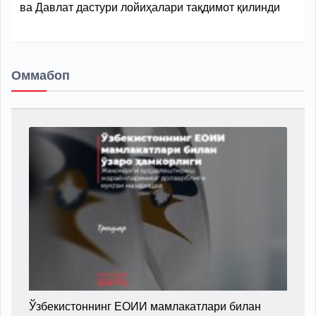
ва Давлат дастури лойиҳалари тақдимот қилинди
Оммабоп
Ўзбекистоннинг ЕОИИ мамлакатлари билан