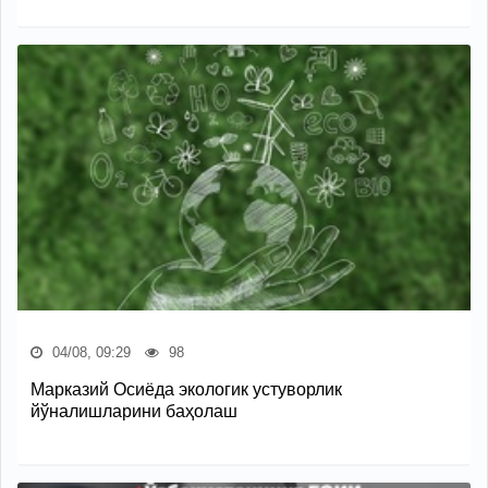
04/08, 09:29
98
Марказий Осиёда экологик устуворлик
йўналишларини баҳолаш