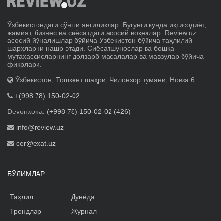
Ўзбекистондаги сўнгги янгиликлар. Бугунги кунда иқтисодиёт,
жамият, бизнес ва сиёсатдаги асосий воқеалар. Review.uz
асосий йўналишлар бўйича Ўзбекистон бўйича таҳлилий
шарҳларни нашр этади. Сиёсатшунослар ва бошқа
мутахассисларнинг долзарб масалалар ва мавзулар бўйича
фикрлари.
Ўзбекистон, Тошкент шаҳри, Чилонзор тумани, Новза 6
+(998 78) 150-02-02
Devonxona:
(+998 78) 150-02-02 (426)
info@review.uz
cer@exat.uz
БЎЛИМЛАР
Таҳлил
Дунёда
Трендлар
Журнал