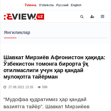
Ўзбекча
O'zbekcha
Русский
English
Янгиликлар
Шавкат Мирзиёв Афғонистон ҳақида:
Ўзбекистон томонга бирорта ўқ
отилмаслиги учун ҳар қандай
мулоқотга тайёрман
27.08.2021 13:26
599
“Мудофаа қудратимиз ҳар қандай
вазиятга тайёр”. Шавкат Мирзиёев