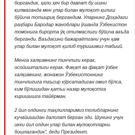
боргандик, ҳали ҳеч бир давлат бу ишни
қилмаганда мен улар билан мулоқот қилиш
бўйича топшириқ бергандим. Уларнинг Доҳадаги
раҳбари Бародар жаноблари ўшанда Ўзбекистон
томонига бирорта ўқ отилмаслиги бўйича ваъда
берганди. Ваъдасини бажараётгани учун ҳам
улар билан мулоқот қилиб туришимиз табиий.
Менга халқимнинг тинчлиги керак,
осойишталиги керак. Фақат ва фақат ўзбек
халқимнинг, жонажон Ўзбекистоннинг
тинчлигига таъсир кўрсатадиган омил бўлса,
ким бўлишидан қатъи назар мулоқотга
киришишга тайёрман.
2 йил олдинги таҳлилларимиз толибларнинг
кучайишидан далолат берган эди. Шунинг учун
икки йил олдин улар билан мулоқотларни
бошлагандик”, деди Президент.