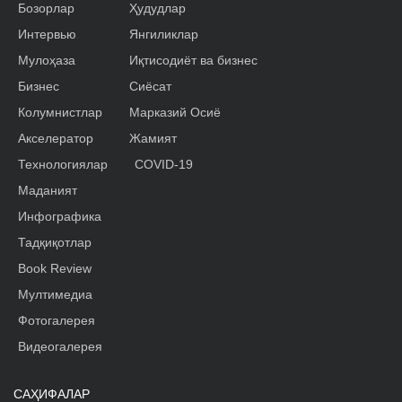
Бозорлар
Ҳудудлар
Интервью
Янгиликлар
Мулоҳаза
Иқтисодиёт ва бизнес
Бизнес
Сиёсат
Колумнистлар
Марказий Осиё
Акселератор
Жамият
Технологиялар
COVID-19
Маданият
Инфографика
Тадқиқотлар
Book Review
Мултимедиа
Фотогалерея
Видеогалерея
САҲИФАЛАР