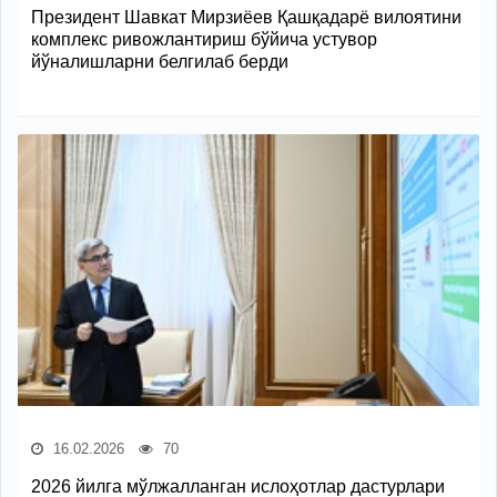
Президент Шавкат Мирзиёев Қашқадарё вилоятини
комплекс ривожлантириш бўйича устувор
йўналишларни белгилаб берди
16.02.2026
70
2026 йилга мўлжалланган ислоҳотлар дастурлари