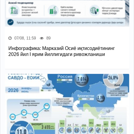
07/08, 11:59
89
Инфографика: Марказий Осиё иқтисодиётининг
2026 йил I ярим йиллигидаги ривожланиши