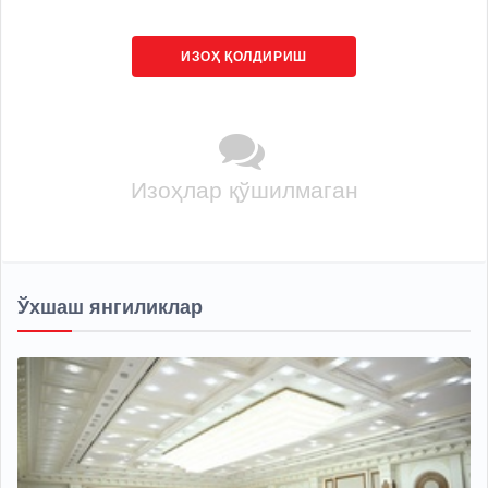
ИЗОҲ ҚОЛДИРИШ
Изоҳлар қўшилмаган
Ўхшаш янгиликлар