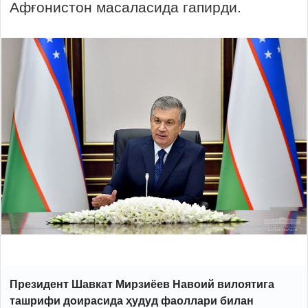
Афғонистон масаласида гапирди.
Президент Шавкат Мирзиёев Навоий вилоятига
ташрифи доирасида ҳудуд фаоллари билан