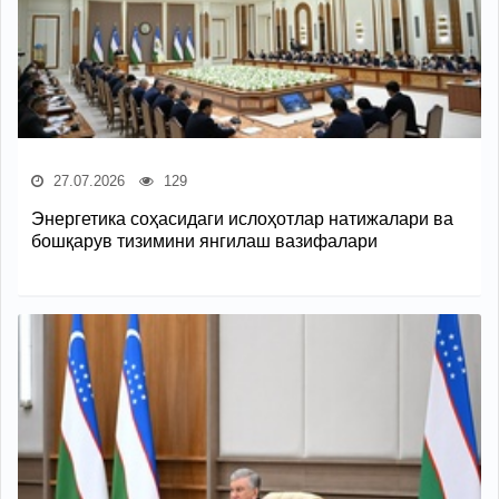
27.07.2026
129
Энергетика соҳасидаги ислоҳотлар натижалари ва
бошқарув тизимини янгилаш вазифалари