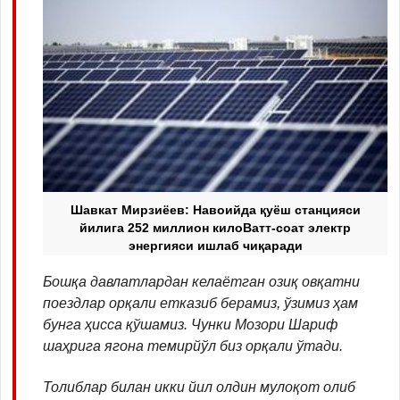
Шавкат Мирзиёев: Навоийда қуёш станцияси
йилига 252 миллион килоВатт-соат электр
энергияси ишлаб чиқаради
Бошқа давлатлардан келаётган озиқ овқатни
поездлар орқали етказиб берамиз, ўзимиз ҳам
бунга ҳисса қўшамиз. Чунки Мозори Шариф
шаҳрига ягона темирйўл биз орқали ўтади.
Толиблар билан икки йил олдин мулоқот олиб