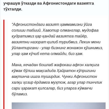
учрашув ўтказди ва Афғонистондаги вазиятга
тўхталди.
“Афғонистондаги вазият ҳаммамизни ўйга
солиши табиий. Хавотир олманглар, мудофаа
қудратимиз ҳар қандай вазиятга тайёр,
вазиятни назорат қилиб турибмиз. Лекин мени
ўйлантиргани - улар бизнинг жонажон қўшнимиз,
улар ҳам кўчиб кета олмайди, биз ҳам.
Мана, кечадан бошлаб жафокаш афғон халқига
кўмак бўлиш мақсадида Ҳайратон кўпригини
вақтинча ишга туширдик. Чунки Афғонистон
халқи ҳозир ёрдамга муҳтож, агар улар тинчлик
сари ҳаракат қилсалар, биз уларга кўмакчи
бўламиз.