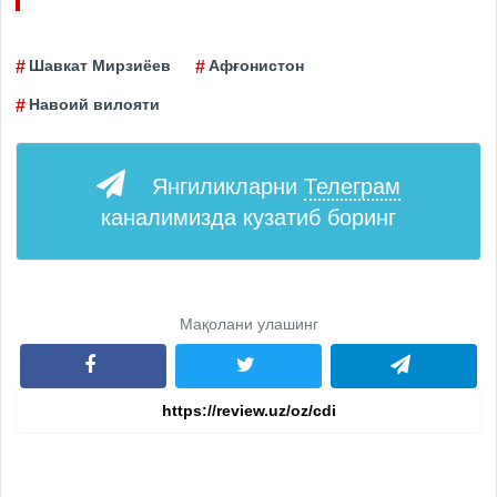
Шавкат Мирзиёев
Афғонистон
Навоий вилояти
Янгиликларни
Телеграм
каналимизда кузатиб боринг
Мақолани улашинг