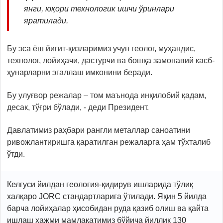
янги, юқори технологик ишчи ўринлари
яратилади.
Бу эса ёш йигит-қизларимиз учун геолог, муҳандис,
технолог, лойиҳачи, дастурчи ва бошқа замонавий касб-
ҳунарларни эгаллаш имконини беради.
Бу улуғвор режалар – том маънода инқилобий қадам,
десак, тўғри бўлади, - деди Президент.
Давлатимиз раҳбари рангли металлар саноатини
ривожлантиришга қаратилган режаларга ҳам тўхталиб
ўтди.
Келгуси йилдан геология-қидирув ишларида тўлиқ
халқаро JORC стандартларига ўтилади. Яқин 5 йилда
барча лойиҳалар ҳисобидан руда қазиб олиш ва қайта
ишлаш ҳажми мамлакатимиз бўйича йиллик 130