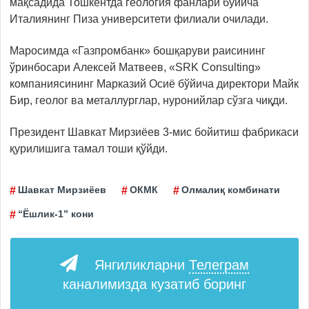
мақсадида Тошкентда геология фанлари бўйича
Италиянинг Пиза университети филиали очилади.
Маросимда «Газпромбанк» бошқаруви раисининг
ўринбосари Алексей Матвеев, «SRK Consulting»
компаниясининг Марказий Осиё бўйича директори Майк
Бир, геолог ва металлурглар, нуронийлар сўзга чиқди.
Президент Шавкат Мирзиёев 3-мис бойитиш фабрикаси
қурилишига тамал тоши қўйди.
Шавкат Мирзиёев
ОКМК
Олмалиқ комбинати
“Ёшлик-1” кони
Янгиликларни
Телеграм
каналимизда кузатиб боринг