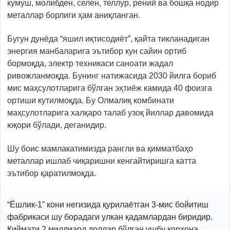
кумуш, молибден, селен, теллур, рений ва бошқа нодир
металлар борлиги ҳам аниқланган.
Бугун дунёда “яшил иқтисодиёт”, қайта тикланадиган
энергия манбаларига эътибор кун сайин ортиб
бормоқда, электр техникаси саноати жадал
ривожланмоқда. Бунинг натижасида 2030 йилга бориб
мис маҳсулотларига бўлган эҳтиёж камида 40 фоизга
ортиши кутилмоқда. Бу Олмалиқ комбинати
маҳсулотларига халқаро талаб узоқ йиллар давомида
юқори бўлади, деганидир.
Шу боис мамлакатимизда рангли ва қимматбаҳо
металлар ишлаб чиқаришни кенгайтиришга катта
эътибор қаратилмоқда.
“Ёшлик-1” кони негизида қурилаётган 3-мис бойитиш
фабрикаси шу борадаги улкан қадамлардан биридир.
Қиймати 2 миллиард доллар бўлган ушбу корхона