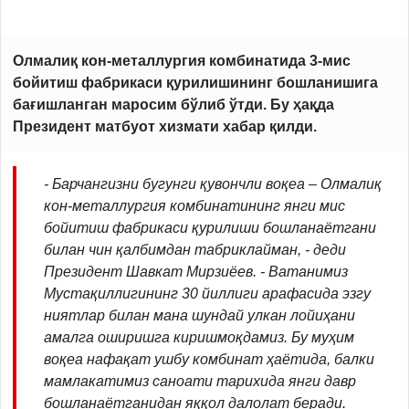
Олмалиқ кон-металлургия комбинатида 3-мис
бойитиш фабрикаси қурилишининг бошланишига
бағишланган маросим бўлиб ўтди. Бу ҳақда
Президент матбуот хизмати хабар қилди.
- Барчангизни бугунги қувончли воқеа – Олмалиқ
кон-металлургия комбинатининг янги мис
бойитиш фабрикаси қурилиши бошланаётгани
билан чин қалбимдан табриклайман, - деди
Президент Шавкат Мирзиёев. - Ватанимиз
Мустақиллигининг 30 йиллиги арафасида эзгу
ниятлар билан мана шундай улкан лойиҳани
амалга оширишга киришмоқдамиз. Бу муҳим
воқеа нафақат ушбу комбинат ҳаётида, балки
мамлакатимиз саноати тарихида янги давр
бошланаётганидан яққол далолат беради.