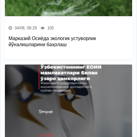
04/08, 09:29
105
Марказий Осиёда экологик устуворлик
йўналишларини баҳолаш