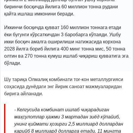
биринчи босқичда йилига 60 миллион тонна рудани
қайта ишлаш имконини беради.
Иккинчи босқичда қувват 160 миллион тоннага етади
ёки бугунги кўрсаткичдан 3 баробарга кўпаяди. Ушбу
икки босқич амалга оширилиши натижасида корхона
2028 йилга бориб йилига 400 минг тонна мис, 50 тонна
олтин ва 270 тонна кумуш ишлаб чиқариш қувватига эга
бўлади.
Шу тариқа Олмалиқ комбинати тоғ-кон металлургияси
соҳасида дунёдаги энг йирик саноат мажмуаларидан
бирига айланади.
- Келгусида комбинат ишлаб чиқарадиган
маҳсулотлар ҳажми 3 мартадан зиёд кўпайиб,
унинг қиймати ҳозирги 2,5 миллиард доллардан
қарийб 8 миллиард долларга етади. 11 мингта