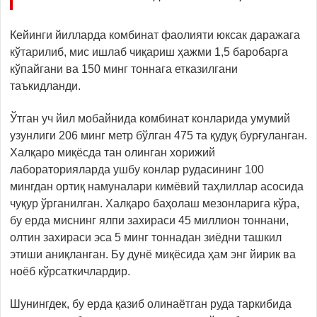
Кейинги йилларда комбинат фаолияти юксак даражага
кўтарилиб, мис ишлаб чиқариш ҳажми 1,5 баробарга
кўпайгани ва 150 минг тоннага етказилгани
таъкидланди.
Ўтган уч йил мобайнида комбинат конларида умумий
узунлиги 206 минг метр бўлган 475 та қудуқ бурғуланган.
Халқаро миқёсда тан олинган хорижий
лабораторияларда ушбу конлар рудасининг 100
мингдан ортиқ намуналари кимёвий таҳлиллар асосида
чуқур ўрганилган. Халқаро баҳолаш мезонларига кўра,
бу ерда миснинг ялпи захираси 45 миллион тоннани,
олтин захираси эса 5 минг тоннадан зиёдни ташкил
этиши аниқланган. Бу дунё миқёсида ҳам энг йирик ва
ноёб кўрсаткичлардир.
Шунингдек, бу ерда қазиб олинаётган руда таркибида