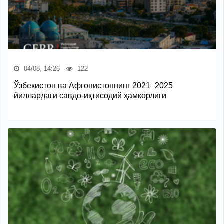
04/08, 14:26
122
Ўзбекистон ва Афғонистоннинг 2021–2025
йиллардаги савдо-иқтисодий ҳамкорлиги