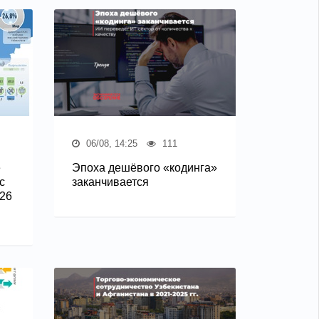
06/08, 14:25
111
е
Эпоха дешёвого «кодинга»
с
заканчивается
26