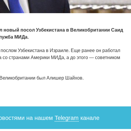
ыл новый посол Узбекистана в Великобритании Саид
лужба МИДа.
 послом Узбекистана в Израиле. Еще ранее он работал
 со странами Америки МИДа, а до этого — советником
в Великобритании был Алишер Шайхов.
новостями на нашем
Telegram
канале