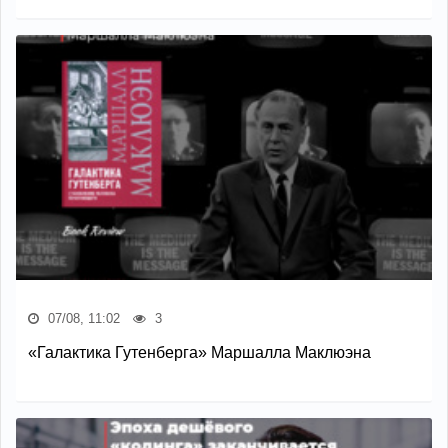
07/08, 11:02
3
«Галактика Гутенберга» Маршалла Маклюэна