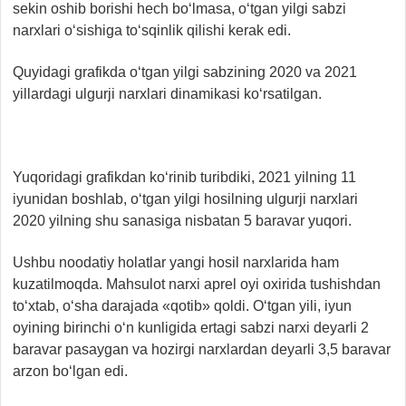
sekin oshib borishi hech bo‘lmasa, o‘tgan yilgi sabzi
narxlari o‘sishiga to‘sqinlik qilishi kerak edi.
Quyidagi grafikda o‘tgan yilgi sabzining 2020 va 2021
yillardagi ulgurji narxlari dinamikasi ko‘rsatilgan.
Yuqoridagi grafikdan ko‘rinib turibdiki, 2021 yilning 11
iyunidan boshlab, o‘tgan yilgi hosilning ulgurji narxlari
2020 yilning shu sanasiga nisbatan 5 baravar yuqori.
Ushbu noodatiy holatlar yangi hosil narxlarida ham
kuzatilmoqda. Mahsulot narxi aprel oyi oxirida tushishdan
to‘xtab, o‘sha darajada «qotib» qoldi. O‘tgan yili, iyun
oyining birinchi o‘n kunligida ertagi sabzi narxi deyarli 2
baravar pasaygan va hozirgi narxlardan deyarli 3,5 baravar
arzon bo‘lgan edi.