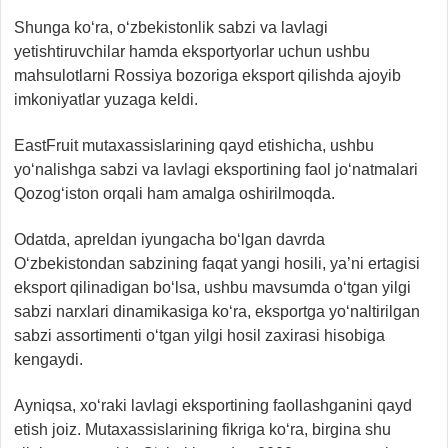
Shunga ko‘ra, o‘zbekistonlik sabzi va lavlagi
yetishtiruvchilar hamda eksportyorlar uchun ushbu
mahsulotlarni Rossiya bozoriga eksport qilishda ajoyib
imkoniyatlar yuzaga keldi.
EastFruit mutaxassislarining qayd etishicha, ushbu
yo‘nalishga sabzi va lavlagi eksportining faol jo‘natmalari
Qozog‘iston orqali ham amalga oshirilmoqda.
Odatda, apreldan iyungacha bo‘lgan davrda
O‘zbekistondan sabzining faqat yangi hosili, ya’ni ertagisi
eksport qilinadigan bo‘lsa, ushbu mavsumda o‘tgan yilgi
sabzi narxlari dinamikasiga ko‘ra, eksportga yo‘naltirilgan
sabzi assortimenti o‘tgan yilgi hosil zaxirasi hisobiga
kengaydi.
Ayniqsa, xo‘raki lavlagi eksportining faollashganini qayd
etish joiz. Mutaxassislarining fikriga ko‘ra, birgina shu