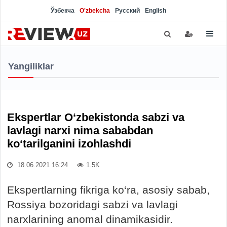
Ўзбекча
O'zbekcha
Русский
English
Yangiliklar
Ekspertlar O‘zbekistonda sabzi va
lavlagi narxi nima sababdan
ko‘tarilganini izohlashdi
18.06.2021 16:24
1.5K
Ekspertlarning fikriga ko‘ra, asosiy sabab,
Rossiya bozoridagi sabzi va lavlagi
narxlarining anomal dinamikasidir.