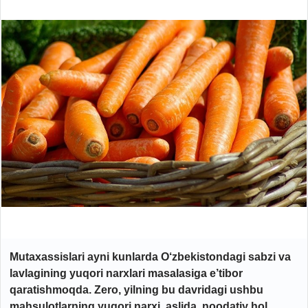
Mutaxassislari ayni kunlarda O‘zbekistondagi sabzi va
lavlagining yuqori narxlari masalasiga e’tibor
qaratishmoqda. Zero, yilning bu davridagi ushbu
mahsulotlarning yuqori narxi, aslida, noodatiy hol.