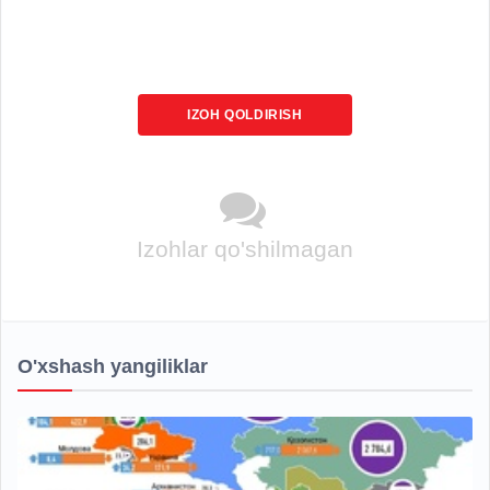
IZOH QOLDIRISH
Izohlar qo'shilmagan
O'xshash yangiliklar