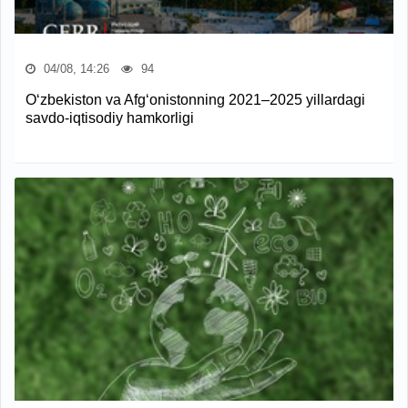
04/08, 14:26
94
O‘zbekiston va Afg‘onistonning 2021–2025 yillardagi
savdo-iqtisodiy hamkorligi