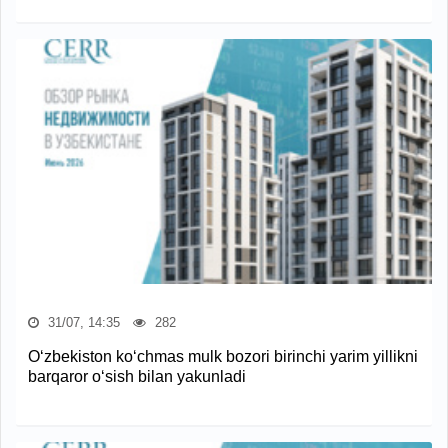
31/07, 14:35
282
O‘zbekiston ko‘chmas mulk bozori birinchi yarim yillikni
barqaror o‘sish bilan yakunladi