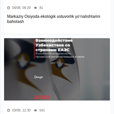
04/08, 09:29
81
Markaziy Osiyoda ekologik ustuvorlik yo‘nalishlarini
baholash
03/08, 12:30
541