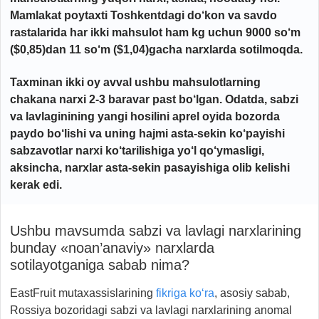
Mamlakat poytaxti Toshkentdagi do‘kon va savdo
rastalarida har ikki mahsulot ham kg uchun 9000 so‘m
($0,85)dan 11 so‘m ($1,04)gacha narxlarda sotilmoqda.
Taxminan ikki oy avval ushbu mahsulotlarning
chakana narxi 2-3 baravar past bo‘lgan. Odatda, sabzi
va lavlaginining yangi hosilini aprel oyida bozorda
paydo bo‘lishi va uning hajmi asta-sekin ko‘payishi
sabzavotlar narxi ko‘tarilishiga yo‘l qo‘ymasligi,
aksincha, narxlar asta-sekin pasayishiga olib kelishi
kerak edi.
Ushbu mavsumda sabzi va lavlagi narxlarining
bunday «noan’anaviy» narxlarda
sotilayotganiga sabab nima?
EastFruit mutaxassislarining
fikriga ko‘ra
, asosiy sabab,
Rossiya bozoridagi sabzi va lavlagi narxlarining anomal