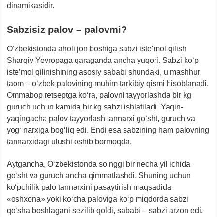
dinamikasidir.
Sabzisiz palov – palovmi?
O‘zbekistonda aholi jon boshiga sabzi iste’mol qilish
Sharqiy Yevropaga qaraganda ancha yuqori. Sabzi ko‘p
iste’mol qilinishining asosiy sababi shundaki, u mashhur
taom – o‘zbek palovining muhim tarkibiy qismi hisoblanadi.
Ommabop retseptga ko‘ra, palovni tayyorlashda bir kg
guruch uchun kamida bir kg sabzi ishlatiladi. Yaqin-
yaqingacha palov tayyorlash tannarxi go‘sht, guruch va
yog‘ narxiga bog‘liq edi. Endi esa sabzining ham palovning
tannarxidagi ulushi oshib bormoqda.
Aytgancha, O‘zbekistonda so‘nggi bir necha yil ichida
go‘sht va guruch ancha qimmatlashdi. Shuning uchun
ko‘pchilik palo tannarxini pasaytirish maqsadida
«oshxona» yoki ko‘cha paloviga ko‘p miqdorda sabzi
qo‘sha boshlagani sezilib qoldi, sababi – sabzi arzon edi.