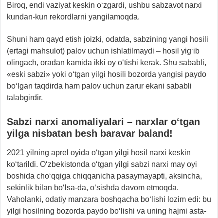
Biroq, endi vaziyat keskin o‘zgardi, ushbu sabzavot narxi
kundan-kun rekordlarni yangilamoqda.
Shuni ham qayd etish joizki, odatda, sabzining yangi hosili
(ertagi mahsulot) palov uchun ishlatilmaydi – hosil yig‘ib
olingach, oradan kamida ikki oy o‘tishi kerak. Shu sababli,
«eski sabzi» yoki o‘tgan yilgi hosili bozorda yangisi paydo
bo‘lgan taqdirda ham palov uchun zarur ekani sababli
talabgirdir.
Sabzi narxi anomaliyalari – narxlar o‘tgan
yilga nisbatan besh baravar baland!
2021 yilning aprel oyida o‘tgan yilgi hosil narxi keskin
ko‘tarildi. O‘zbekistonda o‘tgan yilgi sabzi narxi may oyi
boshida cho‘qqiga chiqqanicha pasaymayapti, aksincha,
sekinlik bilan bo‘lsa-da, o‘sishda davom etmoqda.
Vaholanki, odatiy manzara boshqacha bo‘lishi lozim edi: bu
yilgi hosilning bozorda paydo bo‘lishi va uning hajmi asta-