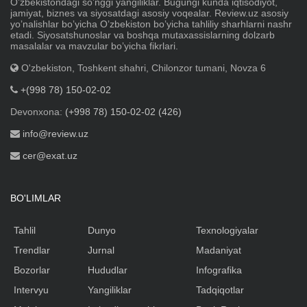
Oʼzbekistondagi soʼnggi yangiliklar. Bugungi kunda iqtisodiyot,
jamiyat, biznes va siyosatdagi asosiy voqealar. Review.uz asosiy
yoʼnalishlar boʼyicha Oʼzbekiston boʼyicha tahliliy sharhlarni nashr
etadi. Siyosatshunoslar va boshqa mutaxassislarning dolzarb
masalalar va mavzular boʼyicha fikrlari.
O'zbekiston, Toshkent shahri, Chilonzor tumani, Novza 6
+(998 78) 150-02-02
Devonxona:
(+998 78) 150-02-02 (426)
info@review.uz
cer@exat.uz
BO'LIMLAR
Tahlil
Dunyo
Texnologiyalar
Trendlar
Jurnal
Madaniyat
Bozorlar
Hududlar
Infografika
Intervyu
Yangiliklar
Tadqiqotlar