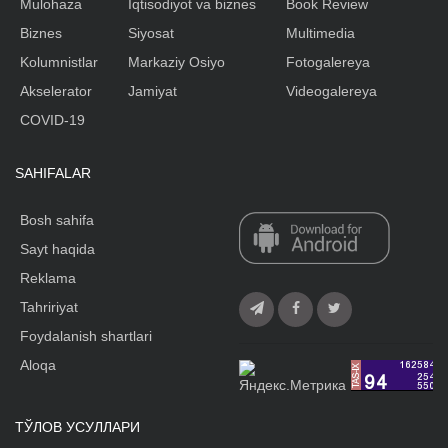
Mulohaza
Iqtisodiyot va biznes
Book Review
Biznes
Siyosat
Multimedia
Kolumnistlar
Markaziy Osiyo
Fotogalereya
Akselerator
Jamiyat
Videogalereya
COVID-19
SAHIFALAR
Bosh sahifa
Sayt haqida
Reklama
Tahririyat
Foydalanish shartlari
Aloqa
ТЎЛОВ УСУЛЛАРИ