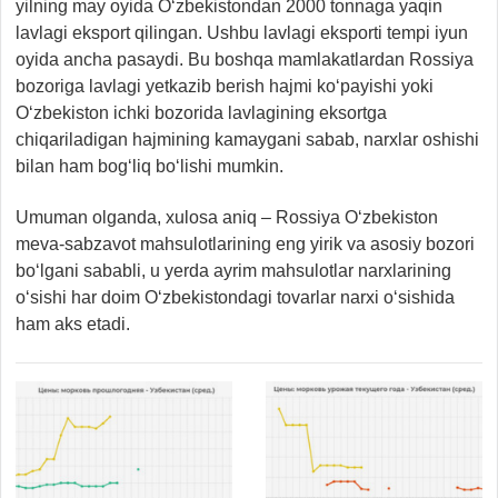
yilning may oyida O‘zbekistondan 2000 tonnaga yaqin
lavlagi eksport qilingan. Ushbu lavlagi eksporti tempi iyun
oyida ancha pasaydi. Bu boshqa mamlakatlardan Rossiya
bozoriga lavlagi yetkazib berish hajmi ko‘payishi yoki
O‘zbekiston ichki bozorida lavlagining eksortga
chiqariladigan hajmining kamaygani sabab, narxlar oshishi
bilan ham bog‘liq bo‘lishi mumkin.
Umuman olganda, xulosa aniq – Rossiya O‘zbekiston
meva-sabzavot mahsulotlarining eng yirik va asosiy bozori
bo‘lgani sababli, u yerda ayrim mahsulotlar narxlarining
o‘sishi har doim O‘zbekistondagi tovarlar narxi o‘sishida
ham aks etadi.