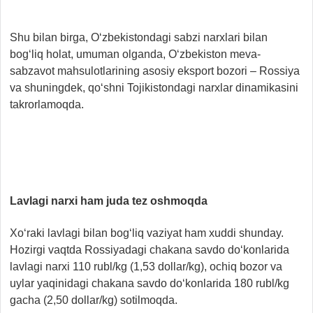
Shu bilan birga, O‘zbekistondagi sabzi narxlari bilan
bog‘liq holat, umuman olganda, O‘zbekiston meva-
sabzavot mahsulotlarining asosiy eksport bozori – Rossiya
va shuningdek, qo‘shni Tojikistondagi narxlar dinamikasini
takrorlamoqda.
Lavlagi narxi ham juda tez oshmoqda
Xo‘raki lavlagi bilan bog‘liq vaziyat ham xuddi shunday.
Hozirgi vaqtda Rossiyadagi chakana savdo do‘konlarida
lavlagi narxi 110 rubl/kg (1,53 dollar/kg), ochiq bozor va
uylar yaqinidagi chakana savdo do‘konlarida 180 rubl/kg
gacha (2,50 dollar/kg) sotilmoqda.