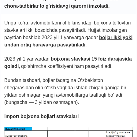
chora-tadbirlar to‘g‘risida»gi
qarorni imzoladi.
Unga ko‘ra, avtomobillarni olib kirishdagi bojxona to‘lovlari
stavkalari ikki bosqichda pasaytiriladi. Hujjat imzolangan
paytdan boshlab 2023 yil 1 yanvarga qadar
bojlar ikki yoki
undan ortiq baravarga pasaytiriladi.
2023 yil 1 yanvardan
bojxona stavkasi 15 foiz darajasida
qoladi,
qo‘shimcha koeffitsiyent ham pasaytiriladi.
Bundan tashqari, bojlar faqatgina O‘zbekiston
chegarasidan olib o‘tish vaqtida ishlab chiqarilganiga bir
yildan oshmagan yangi avtomobillarga taalluqli bo‘ladi
(bungacha — 3 yildan oshmagan).
Import bojxona bojlari stavkalari