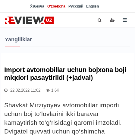
Ўзбекча
O'zbekcha
Русский
English
Yangiliklar
Import avtomobillar uchun bojxona boji
miqdori pasaytirildi (+jadval)
22.02.2022 11:02
1.6K
Shavkat Mirziyoyev avtomobillar importi
uchun boj to‘lovlarini ikki baravar
kamaytirish to‘g‘risidagi qarorni imzoladi.
Dvigatel quvvati uchun qo‘shimcha