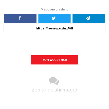
Maqolani ulashing
IZOH QOLDIRISH
Izohlar qo'shilmagan