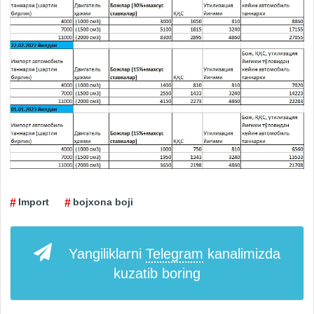
Import
bojxona boji
Yangiliklarni
Telegram
kanalimizda
kuzatib boring