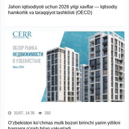
Jahon iqtisodiyoti uchun 2026 yilgi xavflar — Iqtisodiy
hamkorlik va taraqqiyot tashkiloti (OECD)
31/07, 14:35
292
O‘zbekiston ko‘chmas mulk bozori birinchi yarim yillikni
barqaror o‘sish bilan yakunladi