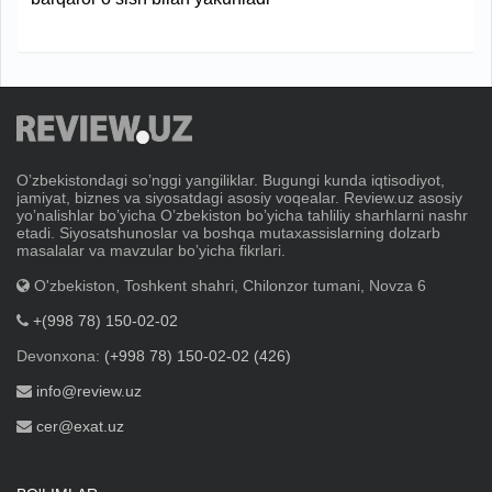
Oʼzbekistondagi soʼnggi yangiliklar. Bugungi kunda iqtisodiyot,
jamiyat, biznes va siyosatdagi asosiy voqealar. Review.uz asosiy
yoʼnalishlar boʼyicha Oʼzbekiston boʼyicha tahliliy sharhlarni nashr
etadi. Siyosatshunoslar va boshqa mutaxassislarning dolzarb
masalalar va mavzular boʼyicha fikrlari.
O'zbekiston, Toshkent shahri, Chilonzor tumani, Novza 6
+(998 78) 150-02-02
Devonxona:
(+998 78) 150-02-02 (426)
info@review.uz
cer@exat.uz