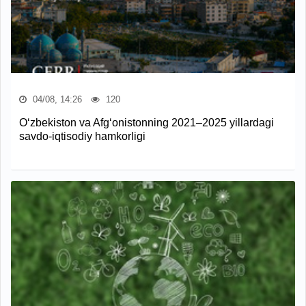
04/08, 14:26
120
O‘zbekiston va Afg‘onistonning 2021–2025 yillardagi
savdo-iqtisodiy hamkorligi