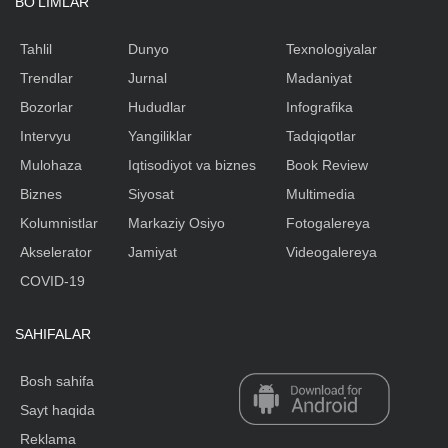
BO'LIMLAR
Tahlil
Dunyo
Texnologiyalar
Trendlar
Jurnal
Madaniyat
Bozorlar
Hududlar
Infografika
Intervyu
Yangiliklar
Tadqiqotlar
Mulohaza
Iqtisodiyot va biznes
Book Review
Biznes
Siyosat
Multimedia
Kolumnistlar
Markaziy Osiyo
Fotogalereya
Akselerator
Jamiyat
Videogalereya
COVID-19
SAHIFALAR
Bosh sahifa
Sayt haqida
Reklama