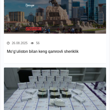
26.08.2025
56
Mo‘g‘uliston bilan keng qamrovli sheriklik