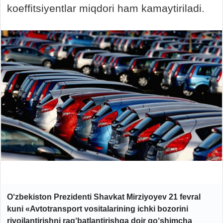
koeffitsiyentlar miqdori ham kamaytiriladi.
O‘zbekiston Prezidenti Shavkat Mirziyoyev 21 fevral
kuni «Avtotransport vositalarining ichki bozorini
rivojlantirishni rag‘batlantirishga doir qo‘shimcha