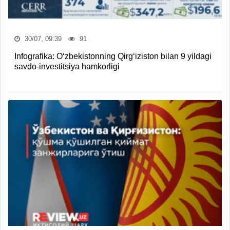
30/07, 09:39
91
Infografika: O‘zbekistonning Qirg‘iziston bilan 9 yildagi
savdo-investitsiya hamkorligi