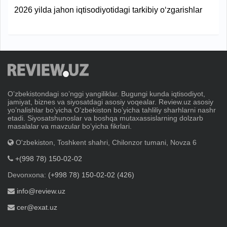
2026 yilda jahon iqtisodiyotidagi tarkibiy o‘zgarishlar
Oʼzbekistondagi soʼnggi yangiliklar. Bugungi kunda iqtisodiyot,
jamiyat, biznes va siyosatdagi asosiy voqealar. Review.uz asosiy
yoʼnalishlar boʼyicha Oʼzbekiston boʼyicha tahliliy sharhlarni nashr
etadi. Siyosatshunoslar va boshqa mutaxassislarning dolzarb
masalalar va mavzular boʼyicha fikrlari.
O'zbekiston, Toshkent shahri, Chilonzor tumani, Novza 6
+(998 78) 150-02-02
Devonxona:
(+998 78) 150-02-02 (426)
info@review.uz
cer@exat.uz