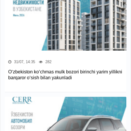
31/07, 14:35
282
O‘zbekiston ko‘chmas mulk bozori birinchi yarim yillikni
barqaror o‘sish bilan yakunladi