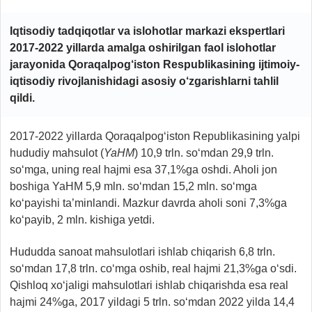
Iqtisodiy tadqiqotlar va islohotlar markazi ekspertlari
2017-2022 yillarda amalga oshirilgan faol islohotlar
jarayonida Qoraqalpog‘iston Respublikasining ijtimoiy-
iqtisodiy rivojlanishidagi asosiy o‘zgarishlarni tahlil
qildi.
2017-2022 yillarda Qoraqalpog‘iston Republikasining yalpi
hududiy mahsulot (
YaHM
) 10,9 trln. so‘mdan 29,9 trln.
so‘mga, uning real hajmi esa 37,1%ga oshdi. Aholi jon
boshiga YaHM 5,9 mln. so‘mdan 15,2 mln. so‘mga
ko‘payishi ta’minlandi. Mazkur davrda aholi soni 7,3%ga
ko‘payib, 2 mln. kishiga yetdi.
Hududda sanoat mahsulotlari ishlab chiqarish 6,8 trln.
so‘mdan 17,8 trln. co‘mga oshib, real hajmi 21,3%ga o‘sdi.
Qishloq xo‘jaligi mahsulotlari ishlab chiqarishda esa real
hajmi 24%ga, 2017 yildagi 5 trln. so‘mdan 2022 yilda 14,4