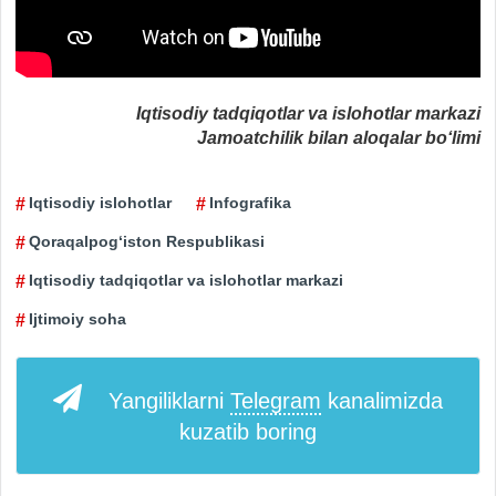
Iqtisodiy tadqiqotlar va islohotlar markazi
Jamoatchilik bilan aloqalar bo‘limi
Iqtisodiy islohotlar
Infografika
Qoraqalpog‘iston Respublikasi
Iqtisodiy tadqiqotlar va islohotlar markazi
Ijtimoiy soha
Yangiliklarni
Telegram
kanalimizda
kuzatib boring