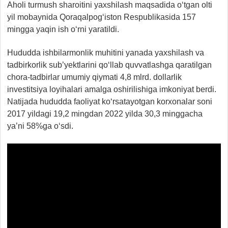
Aholi turmush sharoitini yaxshilash maqsadida o‘tgan olti
yil mobaynida Qoraqalpog‘iston Respublikasida 157
mingga yaqin ish o‘rni yaratildi.
Hududda ishbilarmonlik muhitini yanada yaxshilash va
tadbirkorlik sub’yektlarini qo‘llab quvvatlashga qaratilgan
chora-tadbirlar umumiy qiymati 4,8 mlrd. dollarlik
investitsiya loyihalari amalga oshirilishiga imkoniyat berdi.
Natijada hududda faoliyat ko‘rsatayotgan korxonalar soni
2017 yildagi 19,2 mingdan 2022 yilda 30,3 minggacha
ya’ni 58%ga o‘sdi.