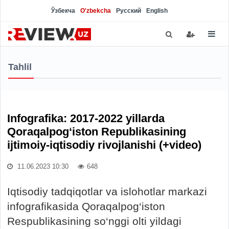
Ўзбекча
O'zbekcha
Русский
English
Tahlil
Infografika: 2017-2022 yillarda
Qoraqalpog‘iston Republikasining
ijtimoiy-iqtisodiy rivojlanishi (+video)
11.06.2023 10:30
648
Iqtisodiy tadqiqotlar va islohotlar markazi
infografikasida Qoraqalpog‘iston
Respublikasining so‘nggi olti yildagi