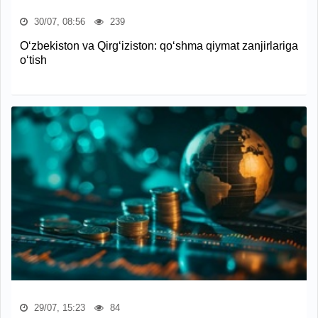
30/07, 08:56
239
O‘zbekiston va Qirg‘iziston: qo‘shma qiymat zanjirlariga
o‘tish
29/07, 15:23
84