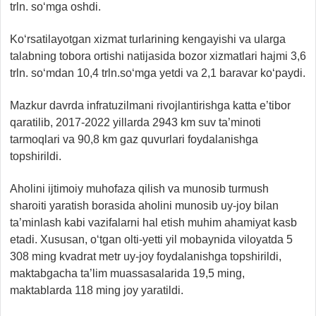
trln. so‘mga oshdi.
Ko‘rsatilayotgan xizmat turlarining kengayishi va ularga
talabning tobora ortishi natijasida bozor xizmatlari hajmi 3,6
trln. so‘mdan 10,4 trln.so‘mga yetdi va 2,1 baravar ko‘paydi.
Mazkur davrda infratuzilmani rivojlantirishga katta e’tibor
qaratilib, 2017-2022 yillarda 2943 km suv ta’minoti
tarmoqlari va 90,8 km gaz quvurlari foydalanishga
topshirildi.
Aholini ijtimoiy muhofaza qilish va munosib turmush
sharoiti yaratish borasida aholini munosib uy-joy bilan
ta’minlash kabi vazifalarni hal etish muhim ahamiyat kasb
etadi. Xususan, o‘tgan olti-yetti yil mobaynida viloyatda 5
308 ming kvadrat metr uy-joy foydalanishga topshirildi,
maktabgacha ta’lim muassasalarida 19,5 ming,
maktablarda 118 ming joy yaratildi.