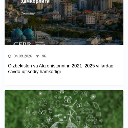
04.08.2026
96
O‘zbekiston va Afg‘onistonning 2021–2025 yillardagi
savdo-iqtisodiy hamkorligi