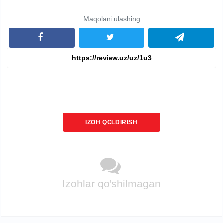
Maqolani ulashing
IZOH QOLDIRISH
Izohlar qo'shilmagan