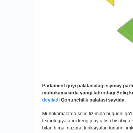
Parlament quyi palatasidagi siyosiy parti
muhokamalarda yangi tahrirdagi Soliq ko
deyiladi
Qonunchilik palatasi saytida.
Muhokamalarda soliq tizimida huquqni qo‘
texnologiyalarini keng joriy qilish hisobiga 
bilan birga, nazorat funksiyalari turlarini 