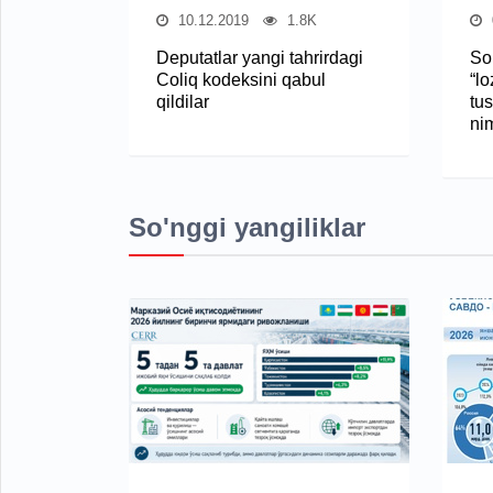
10.12.2019
1.8K
Deputatlar yangi tahrirdagi
So
Coliq kodeksini qabul
“lo
qildilar
tu
ni
So'nggi yangiliklar