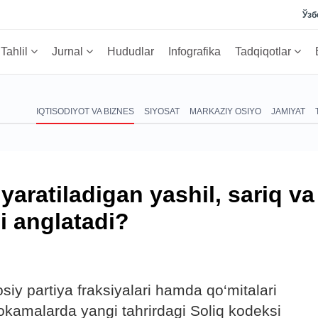
Ўзб
Tahlil
Jurnal
Hududlar
Infografika
Tadqiqotlar
IQTISODIYOT VA BIZNES
SIYOSAT
MARKAZIY OSIYO
JAMIYAT
 yaratiladigan yashil, sariq va
ni anglatadi?
siy partiya fraksiyalari hamda qo‘mitalari
okamalarda yangi tahrirdagi Soliq kodeksi