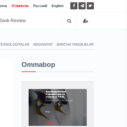
екча
O'zbekcha
Русский
English
Book Review
TEXNOLOGIYALAR
MADANIYAT
BARCHA YANGILIKLAR
Ommabop