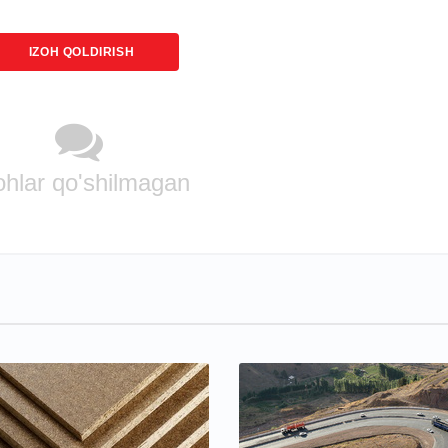
IZOH QOLDIRISH
ohlar qo'shilmagan