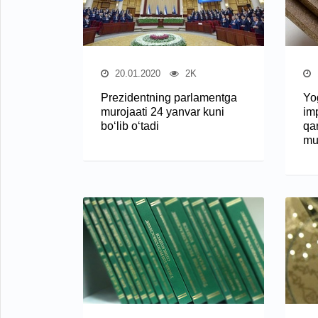
20.01.2020
2K
Prezidentning parlamentga
Yog
murojaati 24 yanvar kuni
imp
bo‘lib o‘tadi
qar
mu