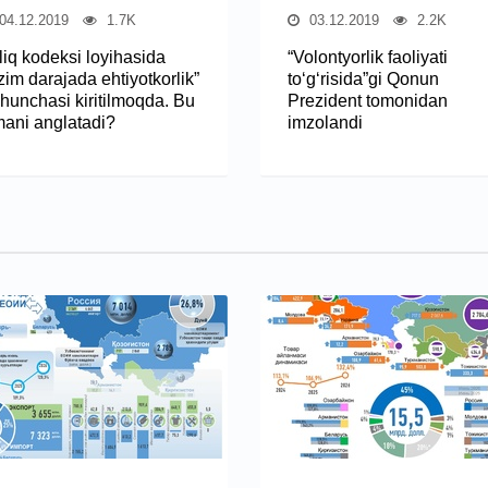
04.12.2019
1.7K
03.12.2019
2.2K
liq kodeksi loyihasida
“Volontyorlik faoliyati
zim darajada ehtiyotkorlik”
to‘g‘risida”gi Qonun
shunchasi kiritilmoqda. Bu
Prezident tomonidan
mani anglatadi?
imzolandi