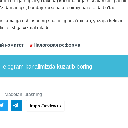
yuqori bo‘lgan (qizil yo‘lakcha) korxonalarga nisbatan soliq auditi
-o‘zidan aniqki, bunday korxonalar doimiy nazoratda bo‘ladi.
tini amalga oshirishning shaffofligini ta’minlab, yuzaga kelishi
ni olishga xizmat qiladi.
й комитет
Налоговая реформа
i
Telegram
kanalimizda kuzatib boring
Maqolani ulashing