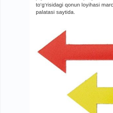
to‘g‘risidagi qonun loyihasi ma
palatasi saytida.