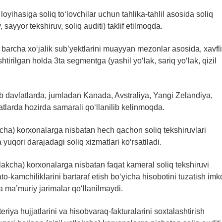
oyihasiga soliq to‘lovchilar uchun tahlika-tahlil asosida soliq
 sayyor tekshiruv, soliq auditi) taklif etilmoqda.
an barcha xo‘jalik sub’yektlarini muayyan mezonlar asosida, xavfli
htirilgan holda 3ta segmentga (yashil yo‘lak, sariq yo‘lak, qizil
ab davlatlarda, jumladan Kanada, Avstraliya, Yangi Zelandiya,
atlarda hozirda samarali qo‘llanilib kelinmoqda.
akcha) korxonalarga nisbatan hech qachon soliq tekshiruvlari
uqori darajadagi soliq xizmatlari ko‘rsatiladi.
o‘lakcha) korxonalarga nisbatan faqat kameral soliq tekshiruvi
o-kamchiliklarini bartaraf etish bo‘yicha hisobotini tuzatish imk
 ma’muriy jarimalar qo‘llanilmaydi.
eriya hujjatlarini va hisobvaraq-fakturalarini soxtalashtirish