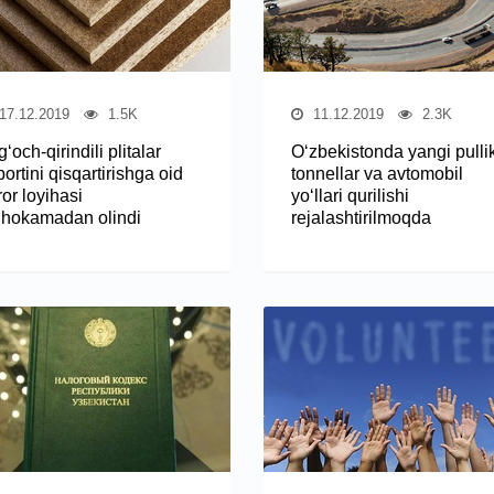
17.12.2019
1.5K
11.12.2019
2.3K
‘och-qirindili plitalar
O‘zbekistonda yangi pulli
ortini qisqartirishga oid
tonnellar va avtomobil
or loyihasi
yo‘llari qurilishi
hokamadan olindi
rejalashtirilmoqda