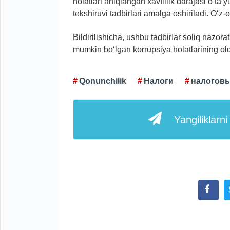
holatlari aniqlangan xavflilik darajasi o‘ta 
tekshiruvi tadbirlari amalga oshiriladi. O‘z
Bildirilishicha, ushbu tadbirlar soliq nazora
mumkin bo‘lgan korrupsiya holatlarining oldi
Qonunchilik
Налоги
налоговы
Yangiliklarn