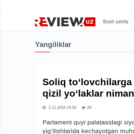
Bosh sahifa
Yangiliklar
Soliq to‘lovchilarga
qizil yo‘laklar nima
2.12.2019 19:00
2K
Parlament quyi palatasidagi siyo
yig‘ilishlarida kechayotgan muh