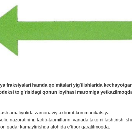
ya fraksiyalari hamda qo‘mitalari yig‘ilishlarida kechayotga
deksi to‘g‘risidagi qonun loyihasi maromiga yetkazilmoqda
llash amaliyotida zamonaviy axborot-kommunikatsiya
soliq nazoratining tartib-taomillarini yanada takomillashtirish, sh
imkon qadar kamaytirishga alohida e’tibor qaratilmoqda.