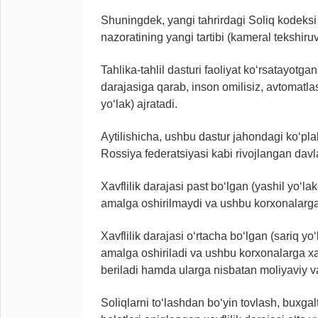
Shuningdek, yangi tahrirdagi Soliq kodeksi l
nazoratining yangi tartibi (kameral tekshiruv,
Tahlika-tahlil dasturi faoliyat ko‘rsatayotg
darajasiga qarab, inson omilisiz, avtomatlas
yo‘lak) ajratadi.
Aytilishicha, ushbu dastur jahondagi ko‘pl
Rossiya federatsiyasi kabi rivojlangan davl
Xavflilik darajasi past bo‘lgan (yashil yo‘l
amalga oshirilmaydi va ushbu korxonalarga y
Xavflilik darajasi o‘rtacha bo‘lgan (sariq y
amalga oshiriladi va ushbu korxonalarga xat
beriladi hamda ularga nisbatan moliyaviy va
Soliqlarni to‘lashdan bo‘yin tovlash, buxgalt