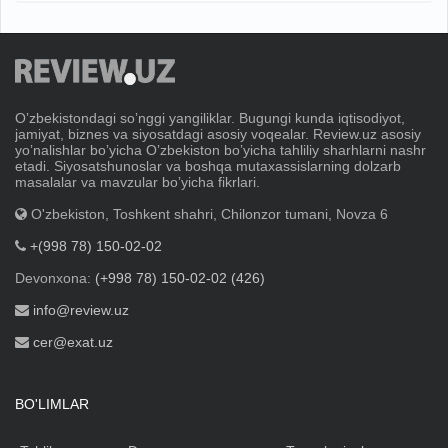
Oʼzbekistondagi soʼnggi yangiliklar. Bugungi kunda iqtisodiyot,
jamiyat, biznes va siyosatdagi asosiy voqealar. Review.uz asosiy
yoʼnalishlar boʼyicha Oʼzbekiston boʼyicha tahliliy sharhlarni nashr
etadi. Siyosatshunoslar va boshqa mutaxassislarning dolzarb
masalalar va mavzular boʼyicha fikrlari.
O'zbekiston, Toshkent shahri, Chilonzor tumani, Novza 6
+(998 78) 150-02-02
Devonxona:
(+998 78) 150-02-02 (426)
info@review.uz
cer@exat.uz
BO'LIMLAR