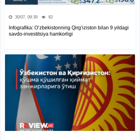
30/07, 09:39
82
Infografika: O‘zbekistonning Qirg‘iziston bilan 9 yildagi
savdo-investitsiya hamkorligi