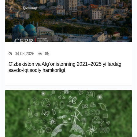
04.08.2026
85
O‘zbekiston va Afg‘onistonning 2021–2025 yillardagi
savdo-iqtisodiy hamkorligi