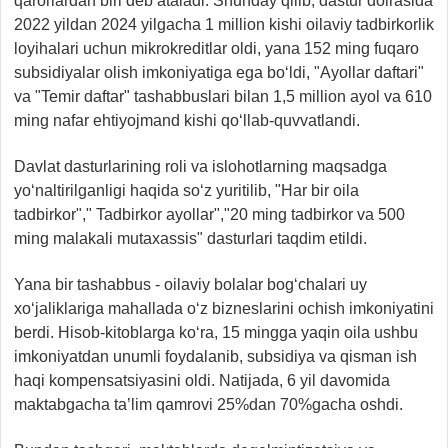
qarorlardan biri deb ataladi. Shunday qilib, dastur doirasida
2022 yildan 2024 yilgacha 1 million kishi oilaviy tadbirkorlik
loyihalari uchun mikrokreditlar oldi, yana 152 ming fuqaro
subsidiyalar olish imkoniyatiga ega bo‘ldi, "Ayollar daftari"
va "Temir daftar" tashabbuslari bilan 1,5 million ayol va 610
ming nafar ehtiyojmand kishi qo‘llab-quvvatlandi.
Davlat dasturlarining roli va islohotlarning maqsadga
yo‘naltirilganligi haqida so‘z yuritilib, "Har bir oila
tadbirkor"," Tadbirkor ayollar","20 ming tadbirkor va 500
ming malakali mutaxassis" dasturlari taqdim etildi.
Yana bir tashabbus - oilaviy bolalar bog‘chalari uy
xo‘jaliklariga mahallada o‘z bizneslarini ochish imkoniyatini
berdi. Hisob-kitoblarga ko‘ra, 15 mingga yaqin oila ushbu
imkoniyatdan unumli foydalanib, subsidiya va qisman ish
haqi kompensatsiyasini oldi. Natijada, 6 yil davomida
maktabgacha ta’lim qamrovi 25%dan 70%gacha oshdi.