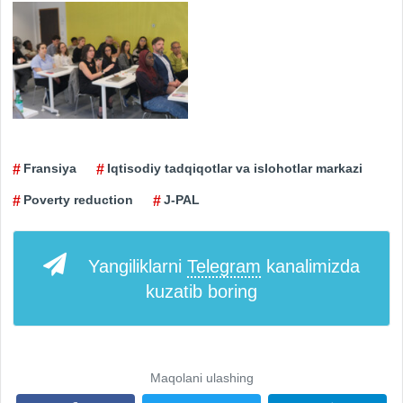
Fransiya
Iqtisodiy tadqiqotlar va islohotlar markazi
Poverty reduction
J-PAL
Yangiliklarni
Telegram
kanalimizda
kuzatib boring
Maqolani ulashing