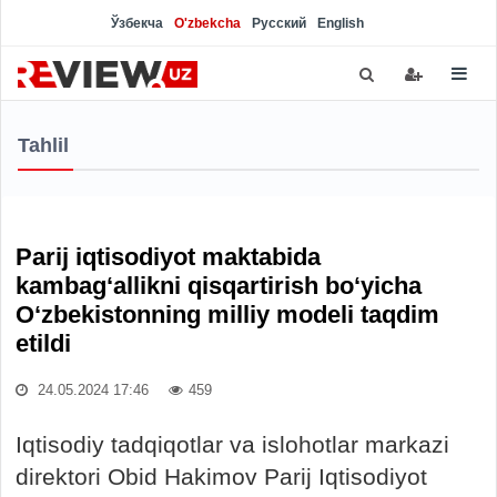
Ўзбекча
O'zbekcha
Русский
English
Tahlil
Parij iqtisodiyot maktabida
kambag‘allikni qisqartirish bo‘yicha
O‘zbekistonning milliy modeli taqdim
etildi
24.05.2024 17:46
459
Iqtisodiy tadqiqotlar va islohotlar markazi
direktori Obid Hakimov Parij Iqtisodiyot