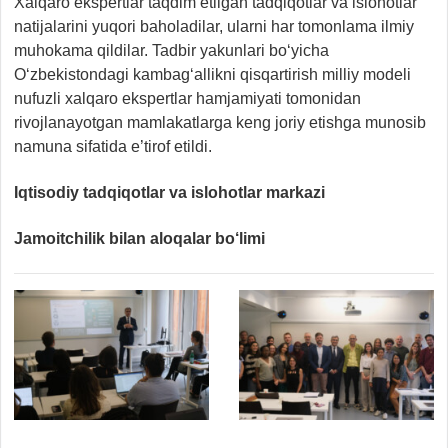
Xalqaro ekspertlar taqdim etilgan tadqiqotlar va islohotlar
natijalarini yuqori baholadilar, ularni har tomonlama ilmiy
muhokama qildilar. Tadbir yakunlari bo‘yicha
O‘zbekistondagi kambag‘allikni qisqartirish milliy modeli
nufuzli xalqaro ekspertlar hamjamiyati tomonidan
rivojlanayotgan mamlakatlarga keng joriy etishga munosib
namuna sifatida e’tirof etildi.
Iqtisodiy tadqiqotlar va islohotlar markazi
Jamoitchilik bilan aloqalar bo‘limi