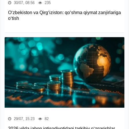
30/07, 08:56
235
O‘zbekiston va Qirg‘iziston: qo‘shma qiymat zanjirlariga
o‘tish
29/07, 15:23
82
2026 yilda jahon iqtisodiyotidagi tarkibiy o‘zgarishlar