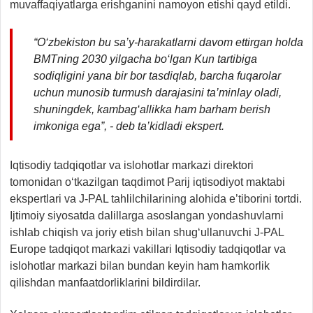
muvaffaqiyatlarga erishganini namoyon etishi qayd etildi.
“O‘zbekiston bu sa’y-harakatlarni davom ettirgan holda
BMTning 2030 yilgacha bo‘lgan Kun tartibiga
sodiqligini yana bir bor tasdiqlab, barcha fuqarolar
uchun munosib turmush darajasini ta’minlay oladi,
shuningdek, kambag‘allikka ham barham berish
imkoniga ega”, - deb ta’kidladi ekspert.
Iqtisodiy tadqiqotlar va islohotlar markazi direktori
tomonidan o‘tkazilgan taqdimot Parij iqtisodiyot maktabi
ekspertlari va J-PAL tahlilchilarining alohida e’tiborini tortdi.
Ijtimoiy siyosatda dalillarga asoslangan yondashuvlarni
ishlab chiqish va joriy etish bilan shug‘ullanuvchi J-PAL
Europe tadqiqot markazi vakillari Iqtisodiy tadqiqotlar va
islohotlar markazi bilan bundan keyin ham hamkorlik
qilishdan manfaatdorliklarini bildirdilar.