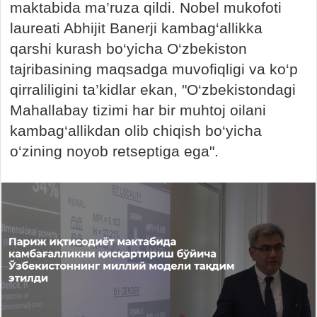
maktabida ma’ruza qildi. Nobel mukofoti
laureati Abhijit Banerji kambag‘allikka
qarshi kurash bo‘yicha O‘zbekiston
tajribasining maqsadga muvofiqligi va ko‘p
qirraliligini ta’kidlar ekan, "O‘zbekistondagi
Mahallabay tizimi har bir muhtoj oilani
kambag‘allikdan olib chiqish bo‘yicha
o‘zining noyob retseptiga ega".