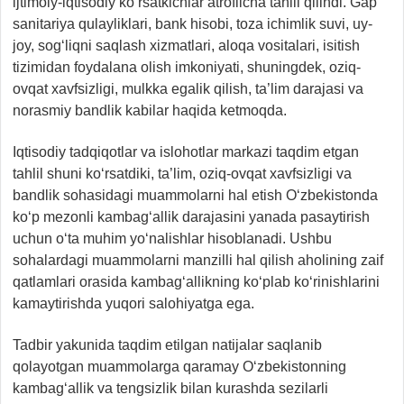
ijtimoiy-iqtisodiy ko‘rsatkichlar atroflicha tahlil qilindi. Gap
sanitariya qulayliklari, bank hisobi, toza ichimlik suvi, uy-
joy, sog‘liqni saqlash xizmatlari, aloqa vositalari, isitish
tizimidan foydalana olish imkoniyati, shuningdek, oziq-
ovqat xavfsizligi, mulkka egalik qilish, ta’lim darajasi va
norasmiy bandlik kabilar haqida ketmoqda.
Iqtisodiy tadqiqotlar va islohotlar markazi taqdim etgan
tahlil shuni ko‘rsatdiki, ta’lim, oziq-ovqat xavfsizligi va
bandlik sohasidagi muammolarni hal etish O‘zbekistonda
ko‘p mezonli kambag‘allik darajasini yanada pasaytirish
uchun o‘ta muhim yo‘nalishlar hisoblanadi. Ushbu
sohalardagi muammolarni manzilli hal qilish aholining zaif
qatlamlari orasida kambag‘allikning ko‘plab ko‘rinishlarini
kamaytirishda yuqori salohiyatga ega.
Tadbir yakunida taqdim etilgan natijalar saqlanib
qolayotgan muammolarga qaramay O‘zbekistonning
kambag‘allik va tengsizlik bilan kurashda sezilarli