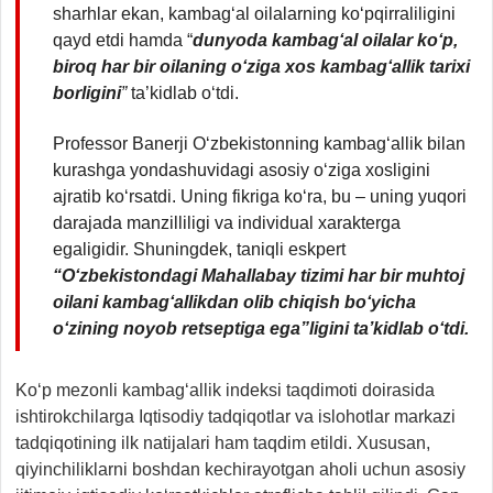
sharhlar ekan, kambag‘al oilalarning ko‘pqirraliligini
qayd etdi hamda “
dunyoda kambag‘al oilalar ko‘p,
biroq har bir oilaning o‘ziga xos kambag‘allik tarixi
borligini
”
ta’kidlab o‘tdi.
Professor Banerji O‘zbekistonning kambag‘allik bilan
kurashga yondashuvidagi asosiy o‘ziga xosligini
ajratib ko‘rsatdi. Uning fikriga ko‘ra, bu – uning yuqori
darajada manzilliligi va individual xarakterga
egaligidir. Shuningdek, taniqli eskpert
“O‘zbekistondagi Mahallabay tizimi har bir muhtoj
oilani kambag‘allikdan olib chiqish bo‘yicha
o‘zining noyob retseptiga ega”ligini ta’kidlab o‘tdi.
Ko‘p mezonli kambag‘allik indeksi taqdimoti doirasida
ishtirokchilarga Iqtisodiy tadqiqotlar va islohotlar markazi
tadqiqotining ilk natijalari ham taqdim etildi. Xususan,
qiyinchiliklarni boshdan kechirayotgan aholi uchun asosiy