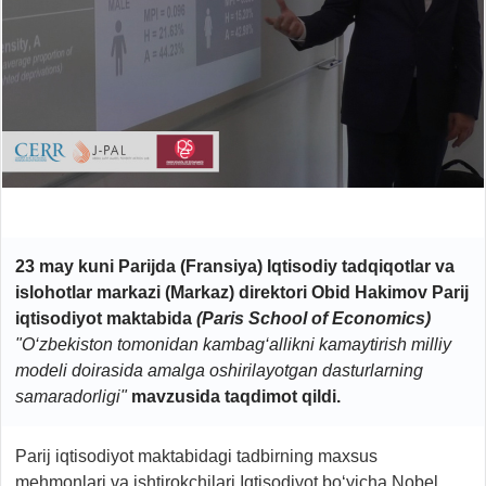
23 may kuni Parijda (Fransiya) Iqtisodiy tadqiqotlar va
islohotlar markazi (Markaz) direktori Obid Hakimov Parij
iqtisodiyot maktabida
(Paris School of Economics)
"O‘zbekiston tomonidan kambag‘allikni kamaytirish milliy
modeli doirasida amalga oshirilayotgan dasturlarning
samaradorligi"
mavzusida taqdimot qildi.
Parij iqtisodiyot maktabidagi tadbirning maxsus
mehmonlari va ishtirokchilari Iqtisodiyot bo‘yicha Nobel