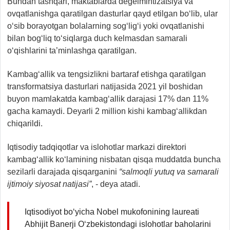
Bundan tashqari, maktablarda degelmintizatsiya va
ovqatlanishga qaratilgan dasturlar qayd etilgan bo‘lib, ular
o‘sib borayotgan bolalarning sog‘lig‘i yoki ovqatlanishi
bilan bog‘liq to‘siqlarga duch kelmasdan samarali
o‘qishlarini ta’minlashga qaratilgan.
Kambag‘allik va tengsizlikni bartaraf etishga qaratilgan
transformatsiya dasturlari natijasida 2021 yil boshidan
buyon mamlakatda kambag‘allik darajasi 17% dan 11%
gacha kamaydi. Deyarli 2 million kishi kambag‘allikdan
chiqarildi.
Iqtisodiy tadqiqotlar va islohotlar markazi direktori
kambag‘allik ko‘lamining nisbatan qisqa muddatda buncha
sezilarli darajada qisqarganini
“salmoqli yutuq va samarali
ijtimoiy siyosat natijasi”
, - deya atadi.
Iqtisodiyot bo‘yicha Nobel mukofonining laureati
Abhijit Banerji O‘zbekistondagi islohotlar baholarini