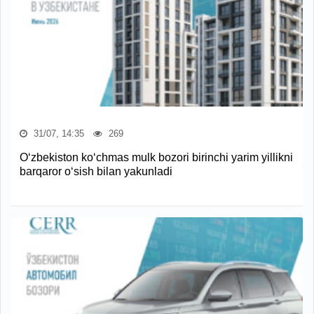
31/07, 14:35
269
O‘zbekiston ko‘chmas mulk bozori birinchi yarim yillikni
barqaror o‘sish bilan yakunladi