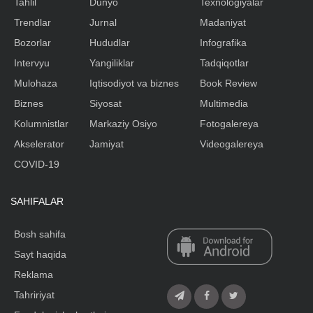
Tahlil
Dunyo
Texnologiyalar
Trendlar
Jurnal
Madaniyat
Bozorlar
Hududlar
Infografika
Intervyu
Yangiliklar
Tadqiqotlar
Mulohaza
Iqtisodiyot va biznes
Book Review
Biznes
Siyosat
Multimedia
Kolumnistlar
Markaziy Osiyo
Fotogalereya
Akselerator
Jamiyat
Videogalereya
COVID-19
SAHIFALAR
Bosh sahifa
Sayt haqida
Reklama
Tahririyat