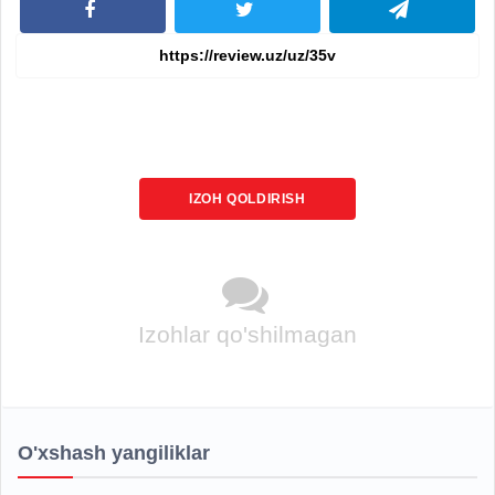
IZOH QOLDIRISH
Izohlar qo'shilmagan
O'xshash yangiliklar