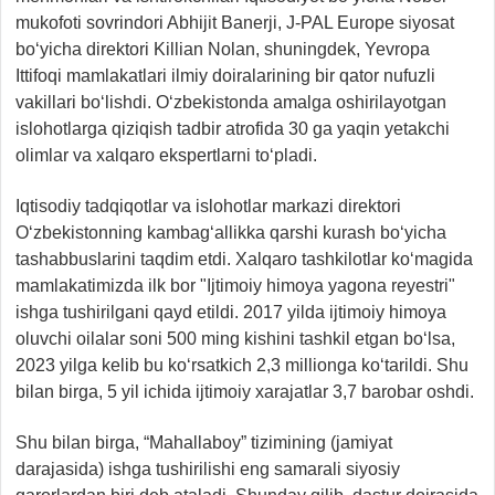
mukofoti sovrindori Abhijit Banerji, J-PAL Europe siyosat
bo‘yicha direktori Killian Nolan, shuningdek, Yevropa
Ittifoqi mamlakatlari ilmiy doiralarining bir qator nufuzli
vakillari bo‘lishdi. O‘zbekistonda amalga oshirilayotgan
islohotlarga qiziqish tadbir atrofida 30 ga yaqin yetakchi
olimlar va xalqaro ekspertlarni to‘pladi.
Iqtisodiy tadqiqotlar va islohotlar markazi direktori
O‘zbekistonning kambag‘allikka qarshi kurash bo‘yicha
tashabbuslarini taqdim etdi. Xalqaro tashkilotlar ko‘magida
mamlakatimizda ilk bor "Ijtimoiy himoya yagona reyestri"
ishga tushirilgani qayd etildi. 2017 yilda ijtimoiy himoya
oluvchi oilalar soni 500 ming kishini tashkil etgan bo‘lsa,
2023 yilga kelib bu ko‘rsatkich 2,3 millionga ko‘tarildi. Shu
bilan birga, 5 yil ichida ijtimoiy xarajatlar 3,7 barobar oshdi.
Shu bilan birga, “Mahallaboy” tizimining (jamiyat
darajasida) ishga tushirilishi eng samarali siyosiy