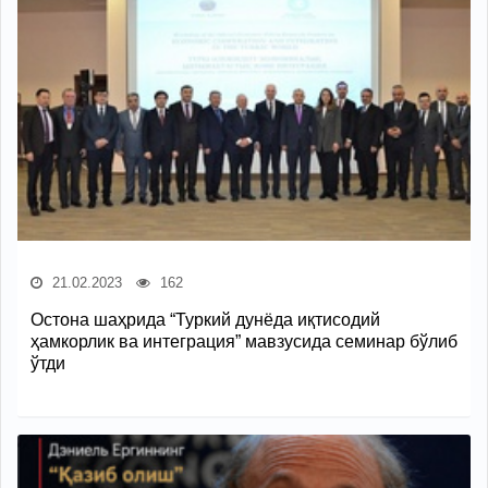
21.02.2023
162
Остона шаҳрида “Туркий дунёда иқтисодий
ҳамкорлик ва интеграция” мавзусида семинар бўлиб
ўтди