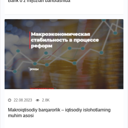
Bank o‘z mijozlari baholashida
22.08.2023
2.8K
Makroiqtisodiy barqarorlik – iqtisodiy islohotlarning
muhim asosi