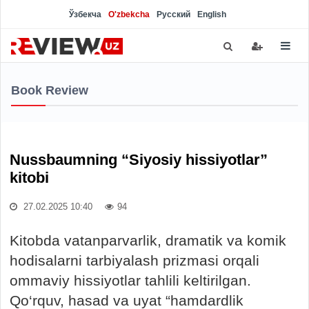
Ўзбекча
O'zbekcha
Русский
English
Book Review
Nussbaumning “Siyosiy hissiyotlar”
kitobi
27.02.2025 10:40
94
Kitobda vatanparvarlik, dramatik va komik
hodisalarni tarbiyalash prizmasi orqali
ommaviy hissiyotlar tahlili keltirilgan.
Qo‘rquv, hasad va uyat “hamdardlik