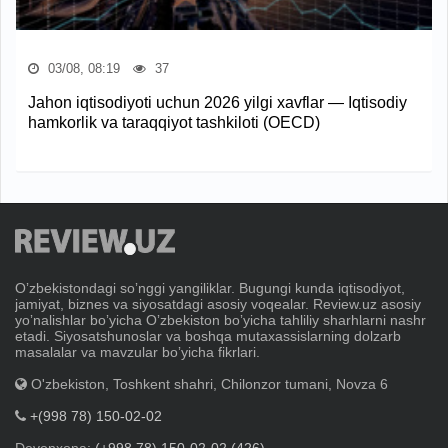
03/08, 08:19
37
Jahon iqtisodiyoti uchun 2026 yilgi xavflar — Iqtisodiy
hamkorlik va taraqqiyot tashkiloti (OECD)
Oʼzbekistondagi soʼnggi yangiliklar. Bugungi kunda iqtisodiyot,
jamiyat, biznes va siyosatdagi asosiy voqealar. Review.uz asosiy
yoʼnalishlar boʼyicha Oʼzbekiston boʼyicha tahliliy sharhlarni nashr
etadi. Siyosatshunoslar va boshqa mutaxassislarning dolzarb
masalalar va mavzular boʼyicha fikrlari.
O'zbekiston, Toshkent shahri, Chilonzor tumani, Novza 6
+(998 78) 150-02-02