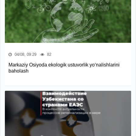
04/08, 09:29
82
Markaziy Osiyoda ekologik ustuvorlik yo‘nalishlarini
baholash