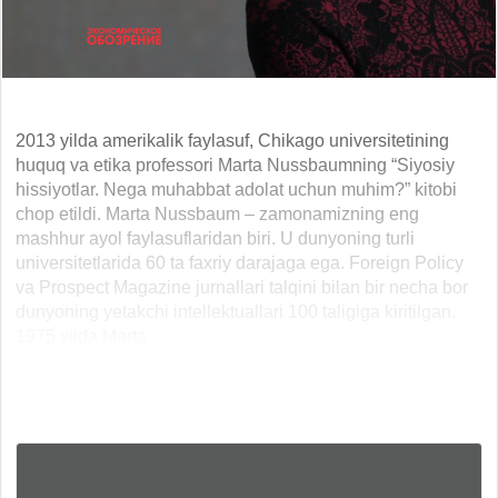
2013 yilda amerikalik faylasuf, Chikago universitetining
huquq va etika professori Marta Nussbaumning “Siyosiy
hissiyotlar. Nega muhabbat adolat uchun muhim?” kitobi
chop etildi. Marta Nussbaum – zamonamizning eng
mashhur ayol faylasuflaridan biri. U dunyoning turli
universitetlarida 60 ta faxriy darajaga ega. Foreign Policy
va Prospect Magazine jurnallari talqini bilan bir necha bor
dunyoning yetakchi intellektuallari 100 taligiga kiritilgan.
1975 yilda Marta... ...