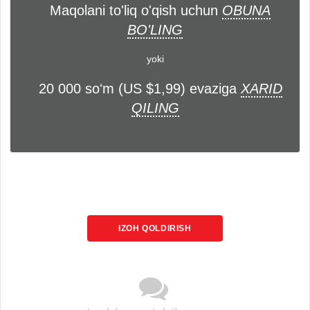
Maqolani to'liq o'qish uchun
OBUNA
BO'LING
yoki
20 000 soʻm (US $1,99) evaziga
XARID
QILING
IZOH QOLDIRISH