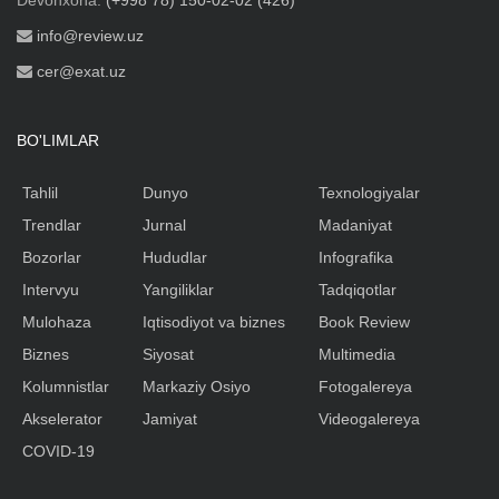
Devonxona:
(+998 78) 150-02-02 (426)
info@review.uz
cer@exat.uz
BO'LIMLAR
Tahlil
Dunyo
Texnologiyalar
Trendlar
Jurnal
Madaniyat
Bozorlar
Hududlar
Infografika
Intervyu
Yangiliklar
Tadqiqotlar
Mulohaza
Iqtisodiyot va biznes
Book Review
Biznes
Siyosat
Multimedia
Kolumnistlar
Markaziy Osiyo
Fotogalereya
Akselerator
Jamiyat
Videogalereya
COVID-19