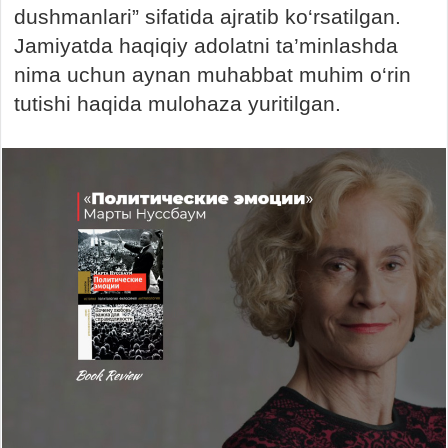
dushmanlari” sifatida ajratib ko‘rsatilgan.
Jamiyatda haqiqiy adolatni ta’minlashda
nima uchun aynan muhabbat muhim o‘rin
tutishi haqida mulohaza yuritilgan.