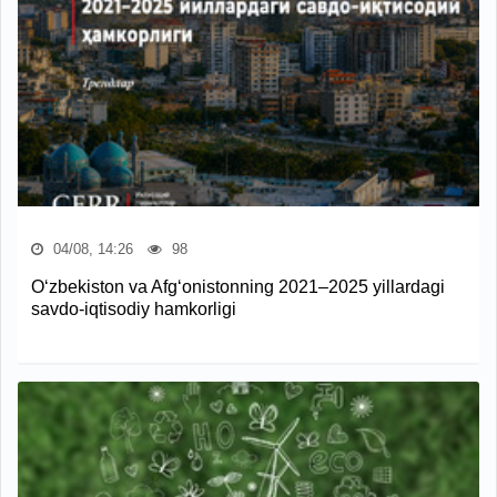
04/08, 14:26
98
O‘zbekiston va Afg‘onistonning 2021–2025 yillardagi
savdo-iqtisodiy hamkorligi