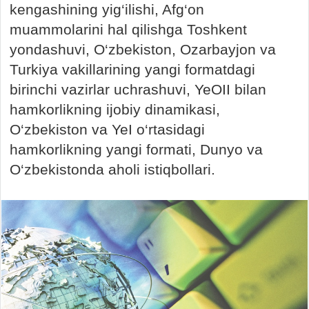
kengashining yig‘ilishi, Afg‘on
muammolarini hal qilishga Toshkent
yondashuvi, O‘zbekiston, Ozarbayjon va
Turkiya vakillarining yangi formatdagi
birinchi vazirlar uchrashuvi, YeOII bilan
hamkorlikning ijobiy dinamikasi,
O‘zbekiston va YeI o‘rtasidagi
hamkorlikning yangi formati, Dunyo va
O‘zbekistonda aholi istiqbollari.