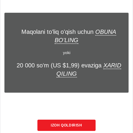
Maqolani to'liq o'qish uchun
OBUNA
BO'LING
yoki
20 000 soʻm (US $1,99) evaziga
XARID
QILING
IZOH QOLDIRISH