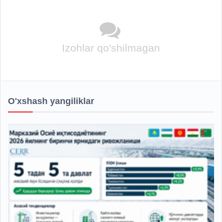
Izohlar qo'shilmagan
O'xshash yangiliklar