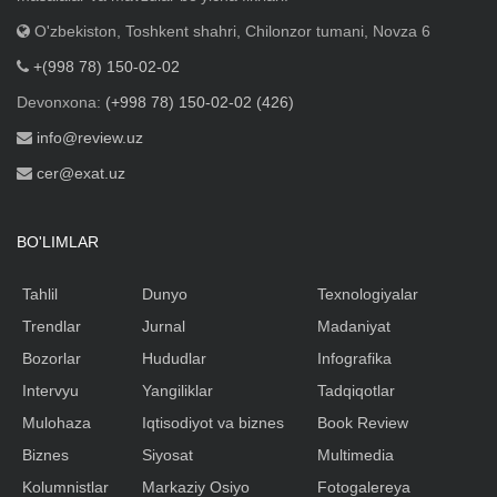
O'zbekiston, Toshkent shahri, Chilonzor tumani, Novza 6
+(998 78) 150-02-02
Devonxona:
(+998 78) 150-02-02 (426)
info@review.uz
cer@exat.uz
BO'LIMLAR
Tahlil
Dunyo
Texnologiyalar
Trendlar
Jurnal
Madaniyat
Bozorlar
Hududlar
Infografika
Intervyu
Yangiliklar
Tadqiqotlar
Mulohaza
Iqtisodiyot va biznes
Book Review
Biznes
Siyosat
Multimedia
Kolumnistlar
Markaziy Osiyo
Fotogalereya