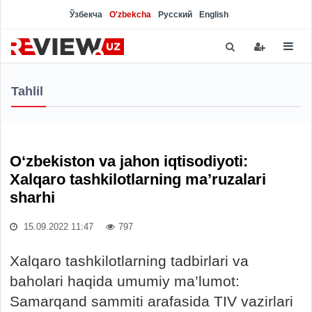
Ўзбекча
O'zbekcha
Русский
English
Tahlil
O‘zbekiston va jahon iqtisodiyoti:
Xalqaro tashkilotlarning ma’ruzalari
sharhi
15.09.2022 11:47
797
Xalqaro tashkilotlarning tadbirlari va
baholari haqida umumiy ma’lumot:
Samarqand sammiti arafasida TIV vazirlari