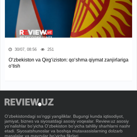
30/07, 08:56
251
O‘zbekiston va Qirg‘iziston: qo‘shma qiymat zanjirlariga
o‘tish
Oʼzbekistondagi soʼnggi yangiliklar. Bugungi kunda iqtisodiyot,
jamiyat, biznes va siyosatdagi asosiy voqealar. Review.uz asosiy
yoʼnalishlar boʼyicha Oʼzbekiston boʼyicha tahliliy sharhlarni nashr
etadi. Siyosatshunoslar va boshqa mutaxassislarning dolzarb
masalalar va mavzular boʼyicha fikrlari.