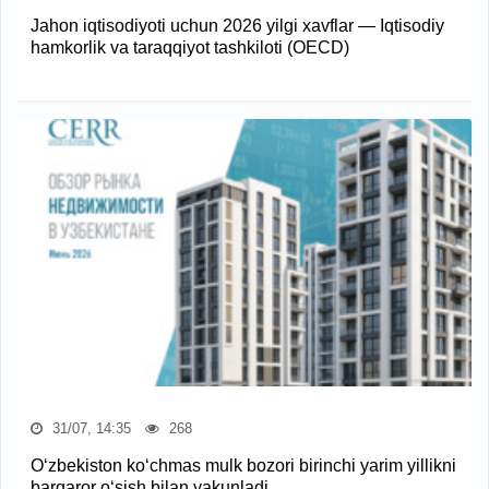
Jahon iqtisodiyoti uchun 2026 yilgi xavflar — Iqtisodiy
hamkorlik va taraqqiyot tashkiloti (OECD)
31/07, 14:35
268
O‘zbekiston ko‘chmas mulk bozori birinchi yarim yillikni
barqaror o‘sish bilan yakunladi