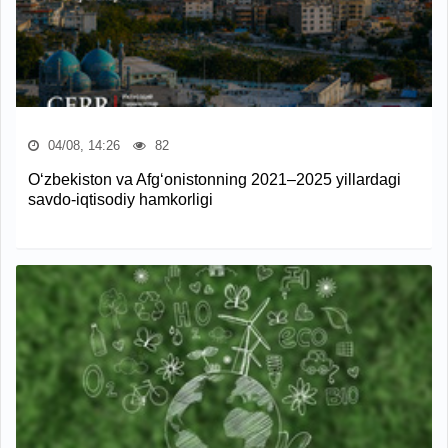
04/08, 14:26
82
O‘zbekiston va Afg‘onistonning 2021–2025 yillardagi
savdo-iqtisodiy hamkorligi