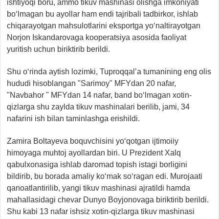
ishtiyoqi boru, ammo tikuv mashinasi olishga imkoniyati
bo‘lmagan bu ayollar ham endi tajribali tadbirkor, ishlab
chiqarayotgan mahsulotlarini eksportga yo‘naltirayotgan
Norjon Iskandarovaga kooperatsiya asosida faoliyat
yuritish uchun biriktirib berildi.
Shu o‘rinda aytish lozimki, Tuproqqal’a tumanining eng olis
hududi hisoblangan "Sarimoy" MFYdan 20 nafar,
"Navbahor " MFYdan 14 nafar, band bo‘lmagan xotin-
qizlarga shu zaylda tikuv mashinalari berilib, jami, 34
nafarini ish bilan taminlashga erishildi.
Zamira Boltayeva boquvchisini yo‘qotgan ijtimoiiy
himoyaga muhtoj ayollardan biri. U Prezident Xalq
qabulxonasiga ishlab daromad topish istagi borligini
bildirib, bu borada amaliy ko‘mak so‘ragan edi. Murojaati
qanoatlantirilib, yangi tikuv mashinasi ajratildi hamda
mahallasidagi chevar Dunyo Boyjonovaga biriktirib berildi.
Shu kabi 13 nafar ishsiz xotin-qizlarga tikuv mashinasi