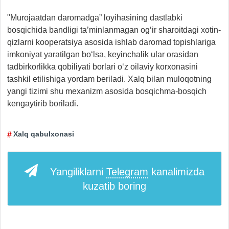
"Murojaatdan daromadga” loyihasining dastlabki
bosqichida bandligi ta’minlanmagan og‘ir sharoitdagi xotin-
qizlarni kooperatsiya asosida ishlab daromad topishlariga
imkoniyat yaratilgan bo‘lsa, keyinchalik ular orasidan
tadbirkorlikka qobiliyati borlari o‘z oilaviy korxonasini
tashkil etilishiga yordam beriladi. Xalq bilan muloqotning
yangi tizimi shu mexanizm asosida bosqichma-bosqich
kengaytirib boriladi.
Xalq qabulxonasi
Yangiliklarni
Telegram
kanalimizda
kuzatib boring