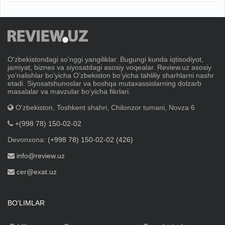
Oʼzbekistondagi soʼnggi yangiliklar. Bugungi kunda iqtisodiyot,
jamiyat, biznes va siyosatdagi asosiy voqealar. Review.uz asosiy
yoʼnalishlar boʼyicha Oʼzbekiston boʼyicha tahliliy sharhlarni nashr
etadi. Siyosatshunoslar va boshqa mutaxassislarning dolzarb
masalalar va mavzular boʼyicha fikrlari.
O'zbekiston, Toshkent shahri, Chilonzor tumani, Novza 6
+(998 78) 150-02-02
Devonxona:
(+998 78) 150-02-02 (426)
info@review.uz
cer@exat.uz
BO'LIMLAR