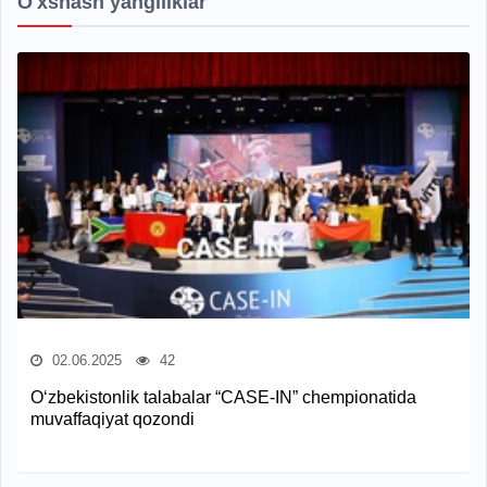
O'xshash yangiliklar
02.06.2025
42
O‘zbekistonlik talabalar “CASE-IN” chempionatida
muvaffaqiyat qozondi