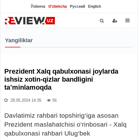
Ўзбекча
O'zbekcha
Русский
English
Yangiliklar
Prezident Xalq qabulxonasi joylarda
ishsiz xotin-qizlar bandligini
ta’minlamoqda
28.05.2024 14:35
56
Davlatimiz rahbari topshirig‘iga asosan
Prezident maslahatchisi o‘rinbosari - Xalq
qabulxonasi rahbari Ulug‘bek