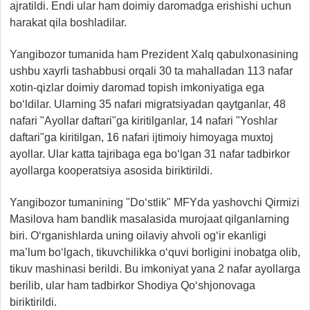
ajratildi. Endi ular ham doimiy daromadga erishishi uchun
harakat qila boshladilar.
Yangibozor tumanida ham Prezident Xalq qabulxonasining
ushbu xayrli tashabbusi orqali 30 ta mahalladan 113 nafar
xotin-qizlar doimiy daromad topish imkoniyatiga ega
bo‘ldilar. Ularning 35 nafari migratsiyadan qaytganlar, 48
nafari "Ayollar daftari"ga kiritilganlar, 14 nafari "Yoshlar
daftari"ga kiritilgan, 16 nafari ijtimoiy himoyaga muxtoj
ayollar. Ular katta tajribaga ega bo‘lgan 31 nafar tadbirkor
ayollarga kooperatsiya asosida biriktirildi.
Yangibozor tumanining "Do‘stlik" MFYda yashovchi Qirmizi
Masilova ham bandlik masalasida murojaat qilganlarning
biri. O‘rganishlarda uning oilaviy ahvoli og‘ir ekanligi
ma’lum bo‘lgach, tikuvchilikka o‘quvi borligini inobatga olib,
tikuv mashinasi berildi. Bu imkoniyat yana 2 nafar ayollarga
berilib, ular ham tadbirkor Shodiya Qo‘shjonovaga
biriktirildi.