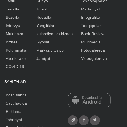
Tahlil
Dunyo
Texnologiyalar
Trendlar
Jurnal
Madaniyat
Bozorlar
Hududlar
Infografika
Intervyu
Yangiliklar
Tadqiqotlar
Mulohaza
Iqtisodiyot va biznes
Book Review
Biznes
Siyosat
Multimedia
Kolumnistlar
Markaziy Osiyo
Fotogalereya
Akselerator
Jamiyat
Videogalereya
COVID-19
SAHIFALAR
Bosh sahifa
Sayt haqida
Reklama
Tahririyat