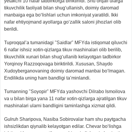
yetakchi 10 nafar tadbirkorga biriktirildi. Shu orqali ularga
tikuvchilik faoliyati bilan shug‘ullanish, doimiy daromad
manbaiga ega bo‘lishlari uchun imkoniyat yaratildi. Ikki
nafar ehtiyojmand ayollarga go‘zallik saloni jihozlari olib
berildi.
Tuproqqal’a tumanidagi "Saidlar" MFYda istiqomat qiluvchi
6 nafar ishsiz xotin-qizlarga tikuv mashinalari olib berilib,
tikuvchilik xunari bilan shug‘ullanib kelayotgan tadbirkor
Yorqinoy Razzoqovaga biriktirildi. Xususan, Shaydo
Xudoyberganovaning doimiy daromad manbai bo‘lmagan.
Endilikda uning ham bandligi ta’minlandi.
Tumanning "Soyopir" MFYda yashovchi Dilrabo Ismoilova
va u bilan birga yana 11 nafar xotin-qizlarga ajratilgan tikuv
mashinalari ularni bandligini taminlashga xizmat qildi.
Gulruh Sharipova, Nasiba Sobirovalar ham shu paytgacha
ishsizlikdan qiynalib kelayotgan edilar. Chevar bo‘lishga