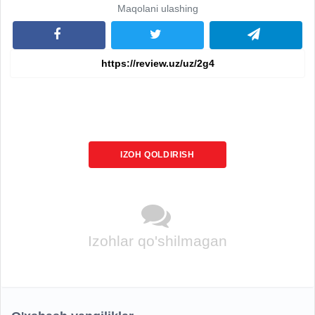
Maqolani ulashing
IZOH QOLDIRISH
Izohlar qo'shilmagan