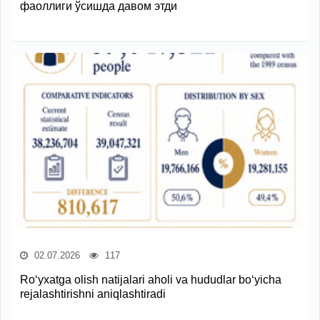
фаоллиги ўсишда давом этди
02.07.2026
117
Ro‘yxatga olish natijalari aholi va hududlar bo‘yicha
rejalashtirishni aniqlashtiradi