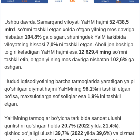
Ushbu davrda
Samarqand viloyati YaHM hajmi
52 438,5
mlrd
. so‘mni tashkil etgan xolda o‘tgan yilning mos davriga
nisbatan
104,8%
ga o‘sgan, shuningdek YaIM tarkibida
viloyatning hissasi
7,0%
ni tashkil etgan. Aholi jon boshiga
to‘g‘ri keladigan YaHM hajmi esa
12 629,4
ming
so‘mni
tashkil etib, o‘tgan yilning mos davriga nisbatan
102,6%
ga
oshgan.
Hudud iqtisodiyotining barcha tarmoqlarida yaratilgan yalpi
qo‘shilgan qiymat hajmi YaHMning
98,1%
ni tashkil etgan
bo‘lsa, maxsulotlarga sof soliqlar esa
1,9%
ini tashkil
etgan.
YaHMning tarmoqlar bo‘yicha tarkibida sanoat ulushi
qurilishni qo‘shgan holda
20,7%
(
2022
yilda
21,4%
),
qishloq xo‘jaligi ulushi
39,7%
(
2022
yilda
39,6%
) va xizmat