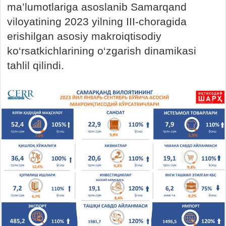
ma’lumotlariga asoslanib Samarqand
viloyatining 2023 yilning III-choragida
erishilgan asosiy makroiqtisodiy
ko‘rsatkichlarining o‘zgarish dinamikasi
tahlil qilindi.