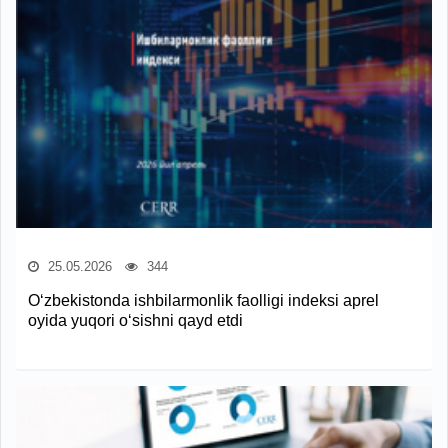
25.05.2026
344
O‘zbekistonda ishbilarmonlik faolligi indeksi aprel
oyida yuqori o‘sishni qayd etdi