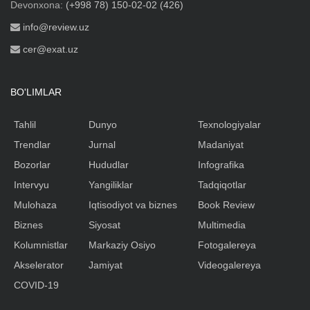
Devonxona:
(+998 78) 150-02-02 (426)
info@review.uz
cer@exat.uz
BO'LIMLAR
Tahlil
Dunyo
Texnologiyalar
Trendlar
Jurnal
Madaniyat
Bozorlar
Hududlar
Infografika
Intervyu
Yangiliklar
Tadqiqotlar
Mulohaza
Iqtisodiyot va biznes
Book Review
Biznes
Siyosat
Multimedia
Kolumnistlar
Markaziy Osiyo
Fotogalereya
Akselerator
Jamiyat
Videogalereya
COVID-19