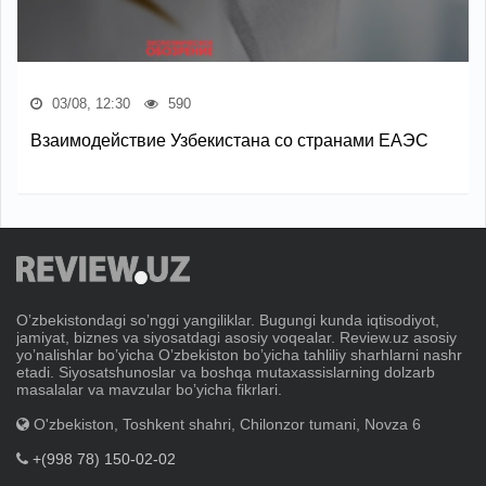
03/08, 12:30
590
Взаимодействие Узбекистана со странами ЕАЭС
Oʼzbekistondagi soʼnggi yangiliklar. Bugungi kunda iqtisodiyot,
jamiyat, biznes va siyosatdagi asosiy voqealar. Review.uz asosiy
yoʼnalishlar boʼyicha Oʼzbekiston boʼyicha tahliliy sharhlarni nashr
etadi. Siyosatshunoslar va boshqa mutaxassislarning dolzarb
masalalar va mavzular boʼyicha fikrlari.
O'zbekiston, Toshkent shahri, Chilonzor tumani, Novza 6
+(998 78) 150-02-02