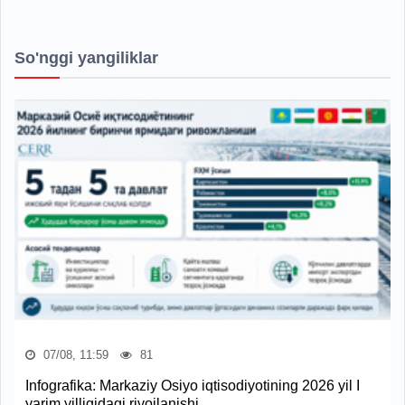
So'nggi yangiliklar
07/08, 11:59
81
Infografika: Markaziy Osiyo iqtisodiyotining 2026 yil I
yarim yilligidagi rivojlanishi