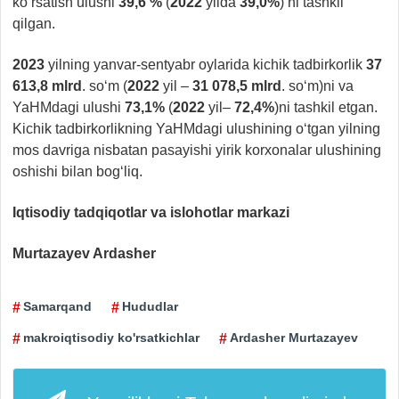
ko‘rsatish ulushi
39,6 %
(
2022
yilda
39,0%
) ni tashkil
qilgan.
2023
yilning yanvar-sentyabr oylarida kichik tadbirkorlik
37
613,8
mlrd
. so‘m (
2022
yil –
31 078,5
mlrd
. so‘m)ni va
YaHMdagi ulushi
73,1%
(
2022
yil–
72,4%
)ni tashkil etgan.
Kichik tadbirkorlikning YaHMdagi ulushining o‘tgan yilning
mos davriga nisbatan pasayishi yirik korxonalar ulushining
oshishi bilan bog‘liq.
Iqtisodiy tadqiqotlar va islohotlar markazi
Murtazayev Ardasher
Samarqand
Hududlar
makroiqtisodiy ko'rsatkichlar
Ardasher Murtazayev