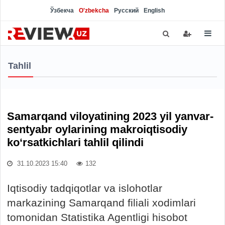
Ўзбекча
O'zbekcha
Русский
English
Tahlil
Samarqand viloyatining 2023 yil yanvar-
sentyabr oylarining makroiqtisodiy
ko‘rsatkichlari tahlil qilindi
31.10.2023 15:40
132
Iqtisodiy tadqiqotlar va islohotlar
markazining Samarqand filiali xodimlari
tomonidan Statistika Agentligi hisobot