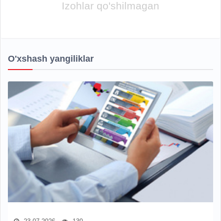
Izohlar qo'shilmagan
O'xshash yangiliklar