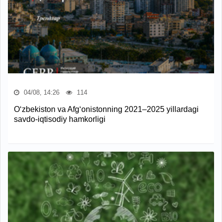
04/08, 14:26
114
O‘zbekiston va Afg‘onistonning 2021–2025 yillardagi
savdo-iqtisodiy hamkorligi