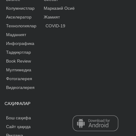
Колумнистлар
Марказий Осиё
Акселератор
Жамият
Технологиялар
COVID-19
Маданият
Инфографика
Тадқиқотлар
Book Review
Мултимедиа
Фотогалерея
Видеогалерея
САҲИФАЛАР
Бош саҳифа
Сайт ҳақида
Реклама