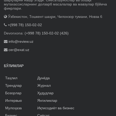
шарҳларни нашр этади. Сиёсатшунослар ва бошқа
мутахассисларнинг долзарб масалалар ва мавзулар бўйича
фикрлари.
Ўзбекистон, Тошкент шаҳри, Чилонзор тумани, Новза 6
+(998 78) 150-02-02
Devonxona:
(+998 78) 150-02-02 (426)
info@review.uz
cer@exat.uz
БЎЛИМЛАР
Таҳлил
Дунёда
Трендлар
Журнал
Бозорлар
Ҳудудлар
Интервью
Янгиликлар
Мулоҳаза
Иқтисодиёт ва бизнес
Бизнес
Сиёсат