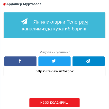
Ардашер Муртазаев
Янгиликларни
Телеграм
каналимизда кузатиб боринг
Мақолани улашинг
ИЗОҲ ҚОЛДИРИШ