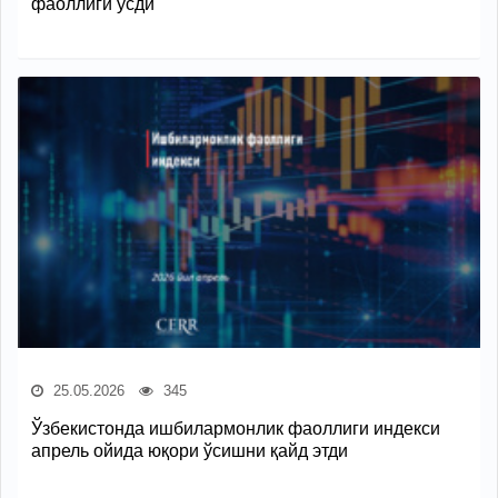
фаоллиги ўсди
25.05.2026
345
Ўзбекистонда ишбилармонлик фаоллиги индекси
апрель ойида юқори ўсишни қайд этди