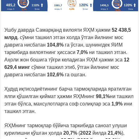
Ушбу даврда
Самарқанд вилояти ЯҲМ ҳажми
52 438,5
млрд
. сўмни ташкил этган холда ўтган йилнинг мос
даврига нисбатан
104,8%
га ўсган, шунингдек ЯИМ
таркибида вилоятнинг ҳиссаси
7,0%
ни ташкил этган.
Аҳоли жон бошига тўғри келадиган ЯҲМ ҳажми эса
12
629,4
минг
сўмни ташкил этиб, ўтган йилнинг мос
даврига нисбатан
102,6%
га ошган.
Ҳудуд иқтисодиётининг барча тармоқларида яратилган
ялпи қўшилган қиймат ҳажми ЯҲМнинг
98,1%
ни ташкил
этган бўлса, махсулотларга соф солиқлар эса
1,9%
ини
ташкил этган.
ЯҲМнинг тармоқлар бўйича таркибида саноат улуши
қурилишни қўшган ҳолда
20,7%
(
2022
йилда
21,4%
),