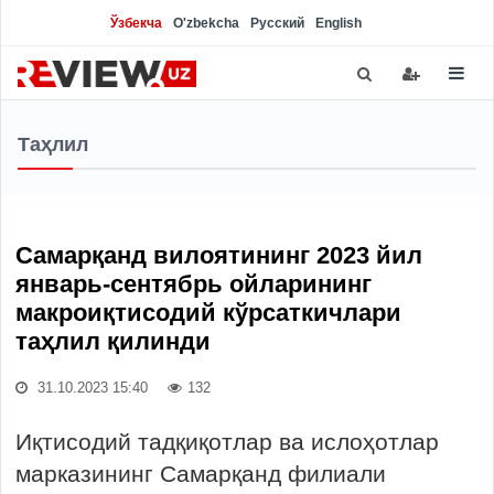
Ўзбекча
O'zbekcha
Русский
English
Таҳлил
Самарқанд вилоятининг 2023 йил
январь-сентябрь ойларининг
макроиқтисодий кўрсаткичлари
таҳлил қилинди
31.10.2023 15:40
132
Иқтисодий тадқиқотлар ва ислоҳотлар
марказининг Самарқанд филиали