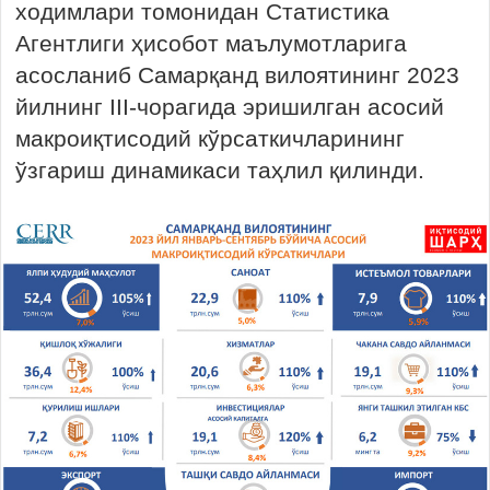
ходимлари томонидан Статистика
Агентлиги ҳисобот маълумотларига
асосланиб Самарқанд вилоятининг 2023
йилнинг III-чорагида эришилган асосий
макроиқтисодий кўрсаткичларининг
ўзгариш динамикаси таҳлил қилинди.