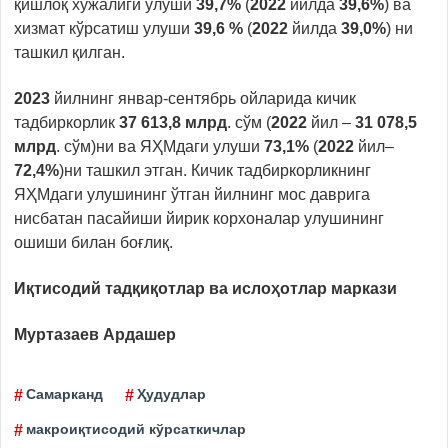
қишлоқ хўжалиги улуши
39,7%
(
2022
йилда
39,6%
) ва
хизмат кўрсатиш улуши
39,6 %
(
2022
йилда
39,0%
) ни
ташкил қилган.
2023
йилнинг январ-сентябрь ойларида кичик
тадбиркорлик
37 613,8
млрд
. сўм (
2022
йил –
31 078,5
млрд
. сўм)ни ва ЯҲМдаги улуши
73,1%
(
2022
йил–
72,4%
)ни ташкил этган. Кичик тадбиркорликнинг
ЯҲМдаги улушининг ўтган йилнинг мос даврига
нисбатан пасайиши йирик корхоналар улушининг
ошиши билан боғлиқ.
Иқтисодий тадқиқотлар ва ислоҳотлар маркази
Муртазаев Ардашер
Самарканд
Ҳудудлар
макроиқтисодий кўрсаткичлар