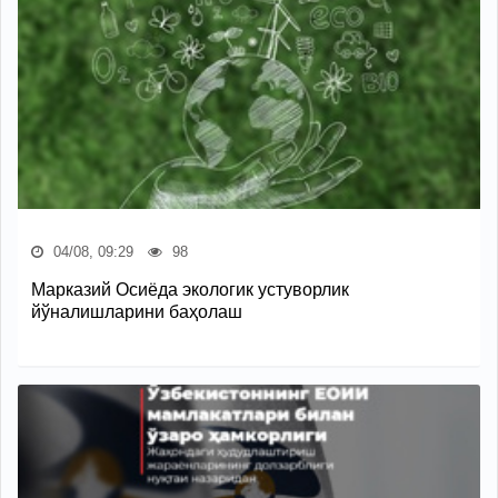
04/08, 09:29
98
Марказий Осиёда экологик устуворлик
йўналишларини баҳолаш