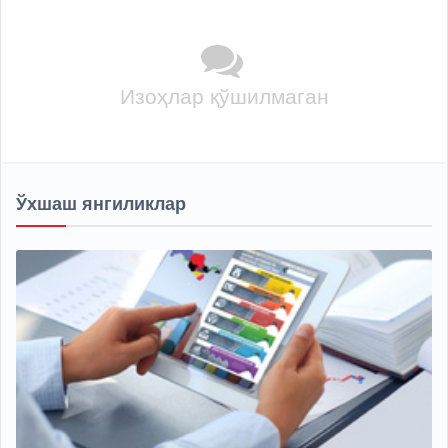
Изоҳлар қўшилмаган
Ўхшаш янгиликлар