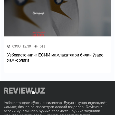
03/08, 12:30
611
Ўзбекистоннинг ЕОИИ мамлакатлари билан ўзаро
ҳамкорлиги
Ўзбекистондаги сўнгги янгиликлар. Бугунги кунда иқтисодиёт,
жамият, бизнес ва сиёсатдаги асосий воқеалар. Review.uz
асосий йўналишлар бўйича Ўзбекистон бўйича таҳлилий