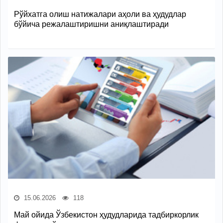
Рўйхатга олиш натижалари аҳоли ва ҳудудлар
бўйича режалаштиришни аниқлаштиради
15.06.2026
118
Май ойида Ўзбекистон ҳудудларида тадбиркорлик