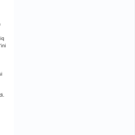
h
liq
ini
si
di.