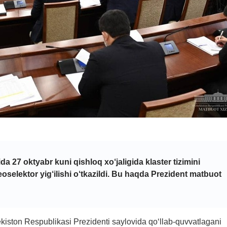
da 27 oktyabr kuni qishloq xo‘jaligida klaster tizimini
deoselektor yig‘ilishi o‘tkazildi. Bu haqda Prezident matbuot
ekiston Respublikasi Prezidenti saylovida qo‘llab-quvvatlagani