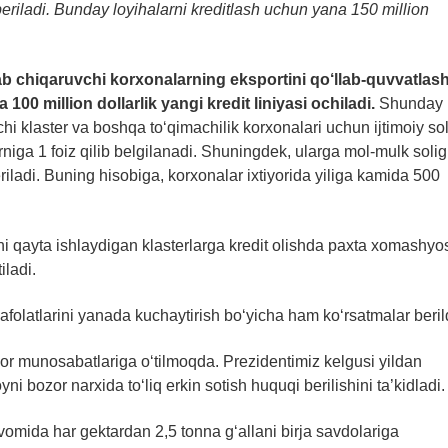
beriladi. Bunday loyihalarni kreditlash uchun yana 150 million
b chiqaruvchi korxonalarning eksportini qo‘llab-quvvatlas
00 million dollarlik yangi kredit liniyasi ochiladi.
Shunday
chi klaster va boshqa to‘qimachilik korxonalari uchun ijtimoiy so
niga 1 foiz qilib belgilanadi. Shuningdek, ularga mol-mulk solig‘
eriladi. Buning hisobiga, korxonalar ixtiyorida yiliga kamida 500
ani qayta ishlaydigan klasterlarga kredit olishda paxta xomashyo
iladi.
kafolatlarini yanada kuchaytirish bo‘yicha ham ko‘rsatmalar beril
ozor munosabatlariga o‘tilmoqda. Prezidentimiz kelgusi yildan
yni bozor narxida to‘liq erkin sotish huquqi berilishini ta’kidladi.
davomida har gektardan 2,5 tonna g‘allani birja savdolariga