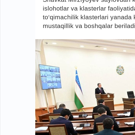
islohotlar va klasterlar faoliy
to‘qimachilik klasterlari yanada k
mustaqillik va boshqalar beriladi