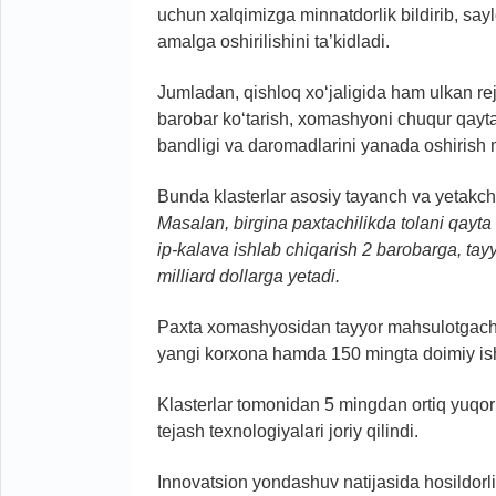
uchun xalqimizga minnatdorlik bildirib, say
amalga oshirilishini ta’kidladi.
Jumladan, qishloq xo‘jaligida ham ulkan rej
barobar ko‘tarish, xomashyoni chuqur qayta 
bandligi va daromadlarini yanada oshirish
Bunda klasterlar asosiy tayanch va yetakchi
Masalan, birgina paxtachilikda tolani qayta
ip-kalava ishlab chiqarish 2 barobarga, tay
milliard dollarga yetadi.
Paxta xomashyosidan tayyor mahsulotgacha 
yangi korxona hamda 150 mingta doimiy ish o
Klasterlar tomonidan 5 mingdan ortiq yuqor
tejash texnologiyalari joriy qilindi.
Innovatsion yondashuv natijasida hosildorl