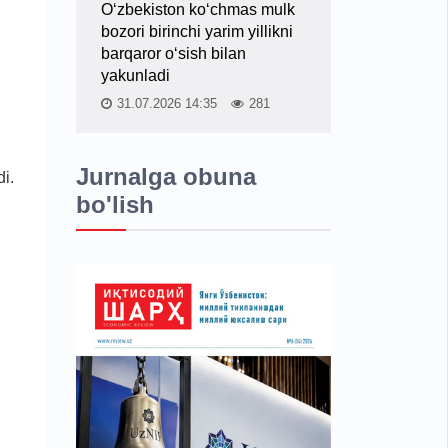
O‘zbekiston ko‘chmas mulk
bozori birinchi yarim yillikni
barqaror o‘sish bilan
yakunladi
31.07.2026 14:35
281
Jurnalga obuna
di.
bo'lish