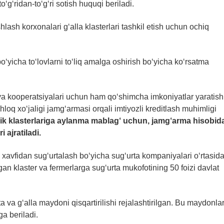
to‘g‘ridan-to‘g‘ri sotish huquqi beriladi.
lash korxonalari g‘alla klasterlari tashkil etish uchun ochiq
o‘yicha to‘lovlarni to‘liq amalga oshirish bo‘yicha ko‘rsatma
 va kooperatsiyalari uchun ham qo‘shimcha imkoniyatlar yaratish
loq xo‘jaligi jamg‘armasi orqali imtiyozli kreditlash muhimligi
k klasterlariga aylanma mablag‘ uchun, jamg‘arma hisobid
 ajratiladi.
 xavfidan sug‘urtalash bo‘yicha sug‘urta kompaniyalari o‘rtasid
gan klaster va fermerlarga sug‘urta mukofotining 50 foizi davlat
a va g‘alla maydoni qisqartirilishi rejalashtirilgan. Bu maydonla
a beriladi.