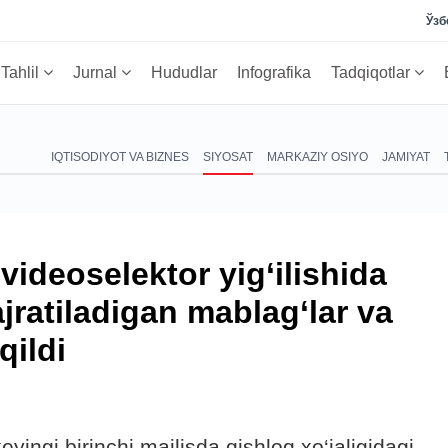
Ўзб
Tahlil
Jurnal
Hududlar
Infografika
Tadqiqotlar
IQTISODIYOT VA BIZNES
SIYOSAT
MARKAZIY OSIYO
JAMIYAT
videoselektor yig‘ilishida
ajratiladigan mablag‘lar va
qildi
ingi birinchi majlisda qishloq xo‘jaligidagi