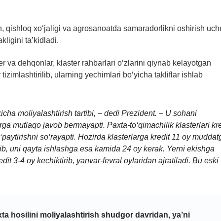
sh, qishloq xo‘jaligi va agrosanoatda samaradorlikni oshirish uc
ligini ta’kidladi.
r va dehqonlar, klaster rahbarlari o‘zlarini qiynab kelayotgan
imlashtirilib, ularning yechimlari bo‘yicha takliflar ishlab
a moliyalashtirish tartibi, – dedi Prezident. – U sohani
arga mutlaqo javob bermayapti. Paxta-to‘qimachilik klasterlari kre
‘paytirishni so‘rayapti. Hozirda klasterlarga kredit 11 oy muddat
irib, uni qayta ishlashga esa kamida 24 oy kerak. Yerni ekishga
it 3-4 oy kechiktirib, yanvar-fevral oylaridan ajratiladi. Bu eski
xta hosilini moliyalashtirish shudgor davridan, ya’ni