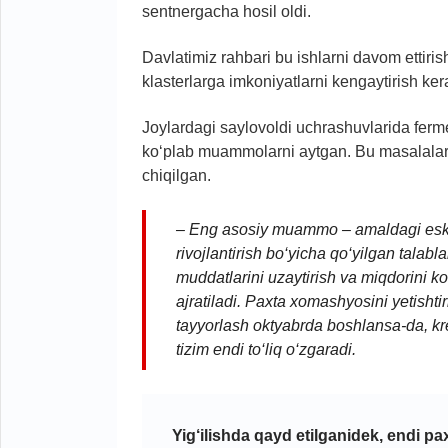
sentnergacha hosil oldi.
Davlatimiz rahbari bu ishlarni davom ettiri
klasterlarga imkoniyatlarni kengaytirish kerak
Joylardagi saylovoldi uchrashuvlarida ferme
ko‘plab muammolarni aytgan. Bu masalalar tiz
chiqilgan.
– Eng asosiy muammo – amaldagi eskich
rivojlantirish bo‘yicha qo‘yilgan talabl
muddatlarini uzaytirish va miqdorini ko
ajratiladi. Paxta xomashyosini yetisht
tayyorlash oktyabrda boshlansa-da, kred
tizim endi to‘liq o‘zgaradi.
Yig‘ilishda qayd etilganidek, endi pa