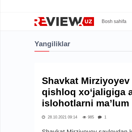
Bosh sahifa
Yangiliklar
Shavkat Mirziyoyev 
qishloq xo‘jaligiga 
islohotlarni ma’lum 
28.10.2021 09:14
985
1
Shavkat Mirziyoyev saylovdan key