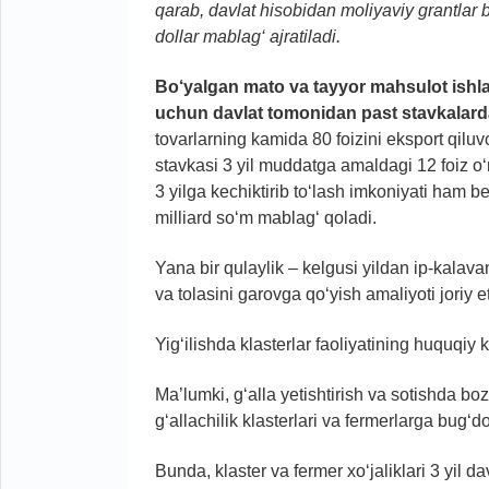
qarab, davlat hisobidan moliyaviy grantlar 
dollar mablag‘ ajratiladi.
Bo‘yalgan mato va tayyor mahsulot ishla
uchun davlat tomonidan past stavkalarda 1
tovarlarning kamida 80 foizini eksport qiluv
stavkasi 3 yil muddatga amaldagi 12 foiz o‘r
3 yilga kechiktirib to‘lash imkoniyati ham b
milliard so‘m mablag‘ qoladi.
Yana bir qulaylik – kelgusi yildan ip-kalav
va tolasini garovga qo‘yish amaliyoti joriy et
Yig‘ilishda klasterlar faoliyatining huquqiy 
Ma’lumki, g‘alla yetishtirish va sotishda b
g‘allachilik klasterlari va fermerlarga bug‘do
Bunda, klaster va fermer xo‘jaliklari 3 yil 