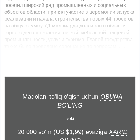
посетил широкий ряд промышленных и социальных
объектов области, принял участие в церемонии запуска
реализации и начала строительства новых 44 проектов
на общую сумму 7,1 миллиарда долларов в области
горного дела и геологии, лёгкой, мебельной, пищевой
промышленности, услуг и туризма. Главой государства
также было проведено совещание по вопросам... ...
Maqolani to'liq o'qish uchun
OBUNA
BO'LING
yoki
20 000 soʻm (US $1,99) evaziga
XARID