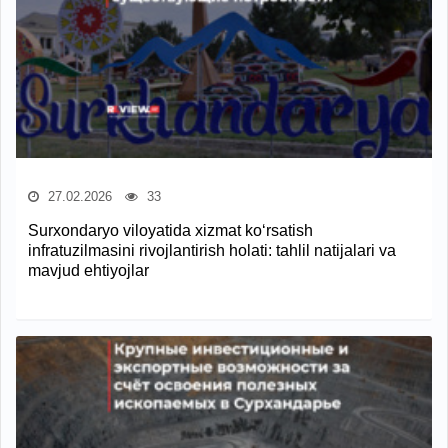
27.02.2026
33
Surxondaryo viloyatida xizmat ko‘rsatish
infratuzilmasini rivojlantirish holati: tahlil natijalari va
mavjud ehtiyojlar