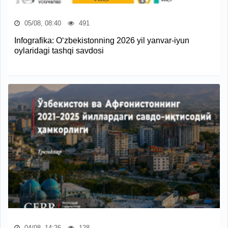
05/08, 08:40
491
Infografika: O‘zbekistonning 2026 yil yanvar-iyun
oylaridagi tashqi savdosi
04/08, 14:26
128