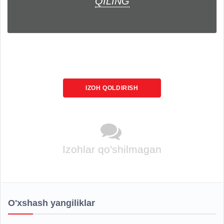
QILING
IZOH QOLDIRISH
Izohlar qo'shilmagan
O'xshash yangiliklar