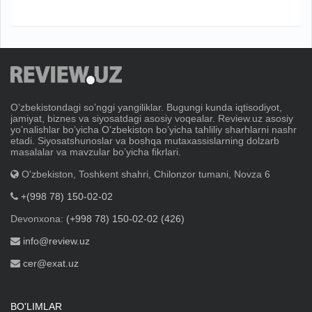
Oʼzbekistondagi soʼnggi yangiliklar. Bugungi kunda iqtisodiyot,
jamiyat, biznes va siyosatdagi asosiy voqealar. Review.uz asosiy
yoʼnalishlar boʼyicha Oʼzbekiston boʼyicha tahliliy sharhlarni nashr
etadi. Siyosatshunoslar va boshqa mutaxassislarning dolzarb
masalalar va mavzular boʼyicha fikrlari.
O'zbekiston, Toshkent shahri, Chilonzor tumani, Novza 6
+(998 78) 150-02-02
Devonxona:
(+998 78) 150-02-02 (426)
info@review.uz
cer@exat.uz
BO'LIMLAR