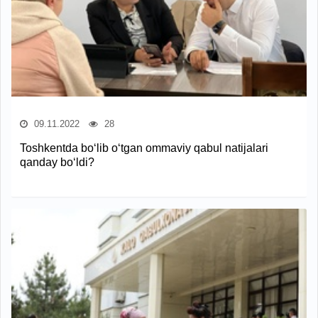
09.11.2022
28
Toshkentda bo‘lib o‘tgan ommaviy qabul natijalari
qanday bo‘ldi?