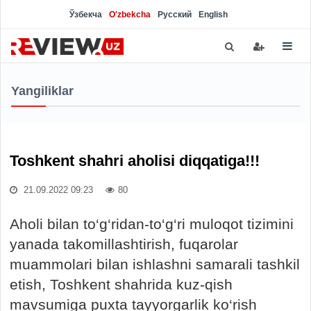
Ўзбекча
O'zbekcha
Русский
English
Yangiliklar
Toshkent shahri aholisi diqqatiga!!!
21.09.2022 09:23
80
Aholi bilan to‘g‘ridan-to‘g‘ri muloqot tizimini
yanada takomillashtirish, fuqarolar
muammolari bilan ishlashni samarali tashkil
etish, Toshkent shahrida kuz-qish
mavsumiga puxta tayyorgarlik ko‘rish