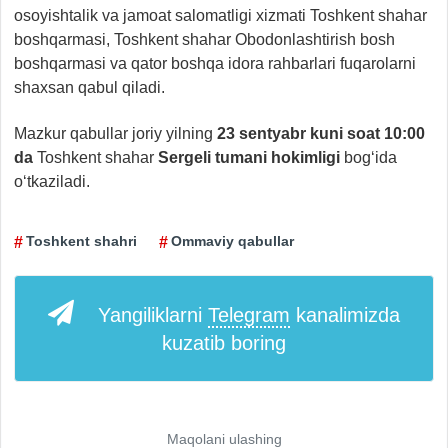
osoyishtalik va jamoat salomatligi xizmati Toshkent shahar
boshqarmasi, Toshkent shahar Obodonlashtirish bosh
boshqarmasi va qator boshqa idora rahbarlari fuqarolarni
shaxsan qabul qiladi.
Mazkur qabullar joriy yilning
23 sentyabr kuni soat 10:00
da
Toshkent shahar
Sergeli tumani hokimligi
bog‘ida
o‘tkaziladi.
Toshkent shahri
Ommaviy qabullar
Yangiliklarni
Telegram
kanalimizda
kuzatib boring
Maqolani ulashing