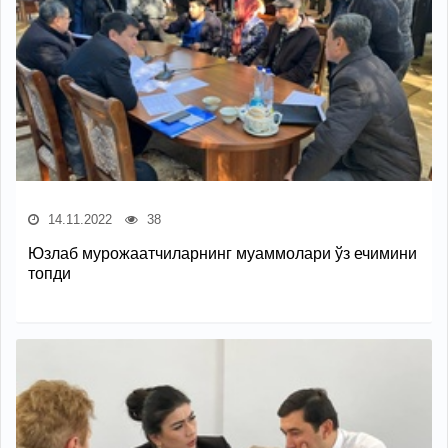
14.11.2022
38
Юзлаб мурожаатчиларнинг муаммолари ўз ечимини
топди