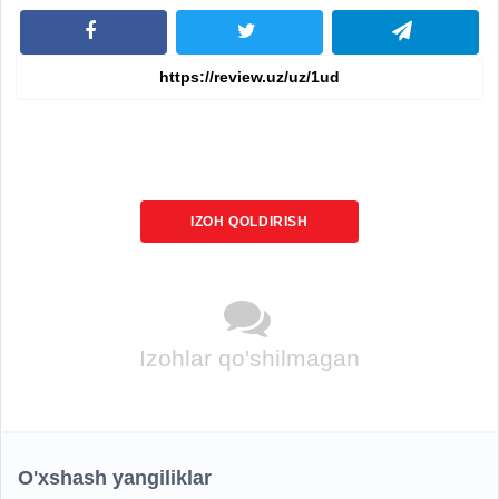
IZOH QOLDIRISH
Izohlar qo'shilmagan
O'xshash yangiliklar