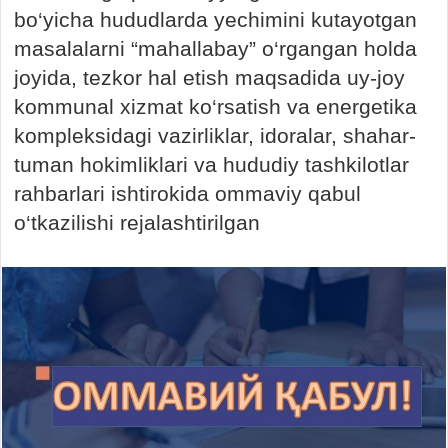
bo‘yicha hududlarda yechimini kutayotgan
masalalarni “mahallabay” o‘rgangan holda
joyida, tezkor hal etish maqsadida uy-joy
kommunal xizmat ko‘rsatish va energetika
kompleksidagi vazirliklar, idoralar, shahar-
tuman hokimliklari va hududiy tashkilotlar
rahbarlari ishtirokida ommaviy qabul
o‘tkazilishi rejalashtirilgan