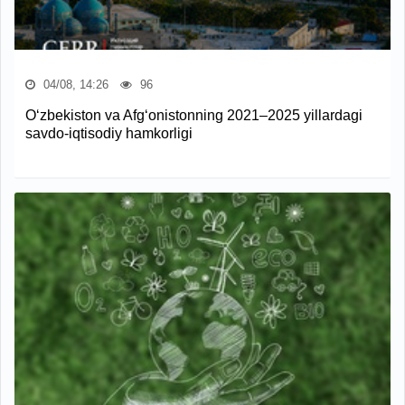
04/08, 14:26
96
O‘zbekiston va Afg‘onistonning 2021–2025 yillardagi
savdo-iqtisodiy hamkorligi