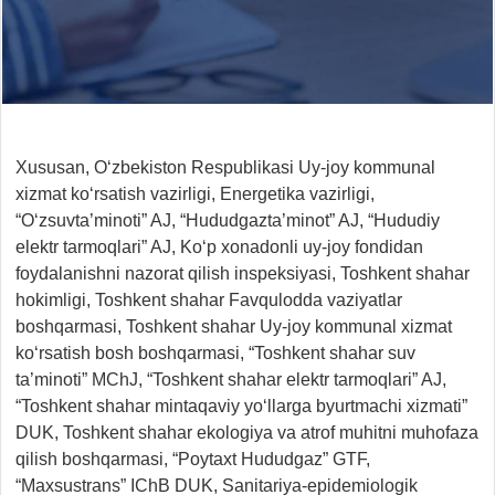
Xususan, O‘zbekiston Respublikasi Uy-joy kommunal
xizmat ko‘rsatish vazirligi, Energetika vazirligi,
“O‘zsuvta’minoti” AJ, “Hududgazta’minot” AJ, “Hududiy
elektr tarmoqlari” AJ, Ko‘p xonadonli uy-joy fondidan
foydalanishni nazorat qilish inspeksiyasi, Toshkent shahar
hokimligi, Toshkent shahar Favqulodda vaziyatlar
boshqarmasi, Toshkent shahar Uy-joy kommunal xizmat
ko‘rsatish bosh boshqarmasi, “Toshkent shahar suv
ta’minoti” MChJ, “Toshkent shahar elektr tarmoqlari” AJ,
“Toshkent shahar mintaqaviy yo‘llarga byurtmachi xizmati”
DUK, Toshkent shahar ekologiya va atrof muhitni muhofaza
qilish boshqarmasi, “Poytaxt Hududgaz” GTF,
“Maxsustrans” IChB DUK, Sanitariya-epidemiologik