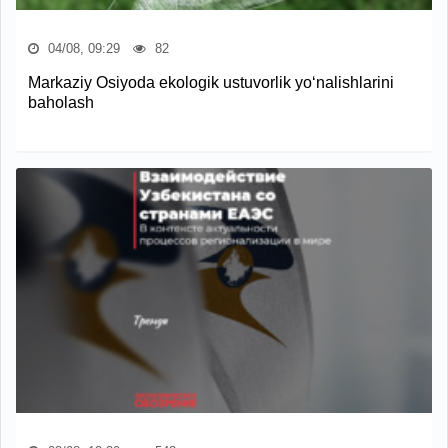
04/08, 09:29
82
Markaziy Osiyoda ekologik ustuvorlik yo‘nalishlarini
baholash