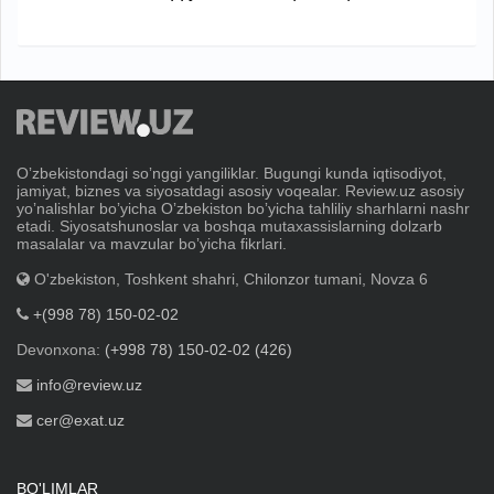
Oʼzbekistondagi soʼnggi yangiliklar. Bugungi kunda iqtisodiyot,
jamiyat, biznes va siyosatdagi asosiy voqealar. Review.uz asosiy
yoʼnalishlar boʼyicha Oʼzbekiston boʼyicha tahliliy sharhlarni nashr
etadi. Siyosatshunoslar va boshqa mutaxassislarning dolzarb
masalalar va mavzular boʼyicha fikrlari.
O'zbekiston, Toshkent shahri, Chilonzor tumani, Novza 6
+(998 78) 150-02-02
Devonxona:
(+998 78) 150-02-02 (426)
info@review.uz
cer@exat.uz
BO'LIMLAR