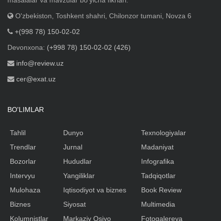
masalalar va mavzular boʼyicha fikrlari.
O'zbekiston, Toshkent shahri, Chilonzor tumani, Novza 6
+(998 78) 150-02-02
Devonxona:
(+998 78) 150-02-02 (426)
info@review.uz
cer@exat.uz
BO'LIMLAR
Tahlil
Dunyo
Texnologiyalar
Trendlar
Jurnal
Madaniyat
Bozorlar
Hududlar
Infografika
Intervyu
Yangiliklar
Tadqiqotlar
Mulohaza
Iqtisodiyot va biznes
Book Review
Biznes
Siyosat
Multimedia
Kolumnistlar
Markaziy Osiyo
Fotogalereya