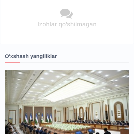
Izohlar qo'shilmagan
O'xshash yangiliklar