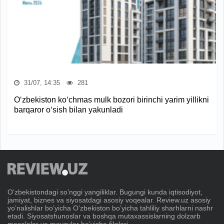
31/07, 14:35
281
O‘zbekiston ko‘chmas mulk bozori birinchi yarim yillikni
barqaror o‘sish bilan yakunladi
Oʼzbekistondagi soʼnggi yangiliklar. Bugungi kunda iqtisodiyot,
jamiyat, biznes va siyosatdagi asosiy voqealar. Review.uz asosiy
yoʼnalishlar boʼyicha Oʼzbekiston boʼyicha tahliliy sharhlarni nashr
etadi. Siyosatshunoslar va boshqa mutaxassislarning dolzarb