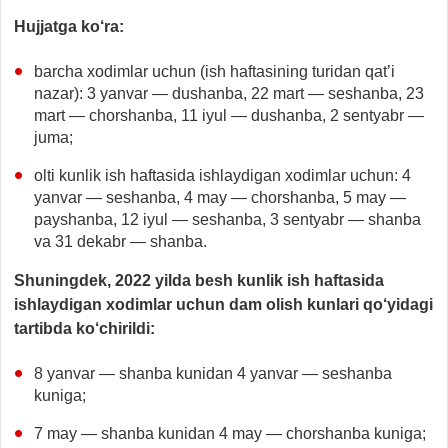
Hujjatga ko‘ra:
barcha xodimlar uchun (ish haftasining turidan qat’i
nazar): 3 yanvar — dushanba, 22 mart — seshanba, 23
mart — chorshanba, 11 iyul — dushanba, 2 sentyabr —
juma;
olti kunlik ish haftasida ishlaydigan xodimlar uchun: 4
yanvar — seshanba, 4 may — chorshanba, 5 may —
payshanba, 12 iyul — seshanba, 3 sentyabr — shanba
va 31 dekabr — shanba.
Shuningdek, 2022 yilda besh kunlik ish haftasida
ishlaydigan xodimlar uchun dam olish kunlari qo‘yidagi
tartibda ko‘chirildi:
8 yanvar — shanba kunidan 4 yanvar — seshanba
kuniga;
7 may — shanba kunidan 4 may — chorshanba kuniga;