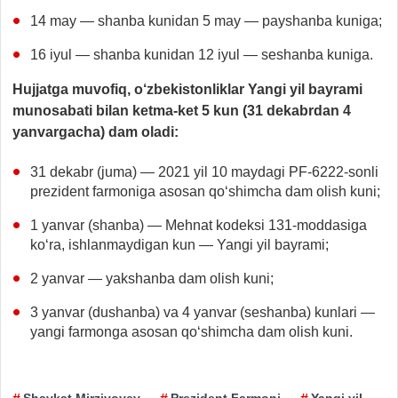
14 may — shanba kunidan 5 may — payshanba kuniga;
16 iyul — shanba kunidan 12 iyul — seshanba kuniga.
Hujjatga muvofiq, o‘zbekistonliklar Yangi yil bayrami
munosabati bilan ketma-ket 5 kun (31 dekabrdan 4
yanvargacha) dam oladi:
31 dekabr (juma) — 2021 yil 10 maydagi PF-6222-sonli
prezident farmoniga asosan qo‘shimcha dam olish kuni;
1 yanvar (shanba) — Mehnat kodeksi 131-moddasiga
ko‘ra, ishlanmaydigan kun — Yangi yil bayrami;
2 yanvar — yakshanba dam olish kuni;
3 yanvar (dushanba) va 4 yanvar (seshanba) kunlari —
yangi farmonga asosan qo‘shimcha dam olish kuni.