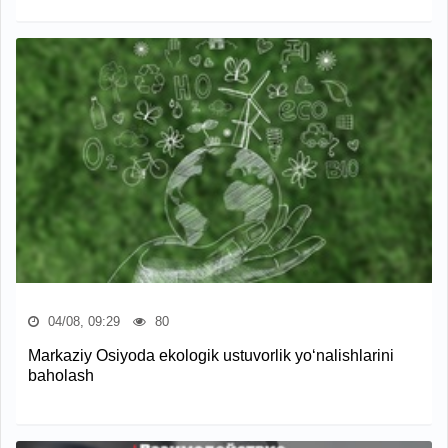
04/08, 09:29
80
Markaziy Osiyoda ekologik ustuvorlik yo‘nalishlarini
baholash