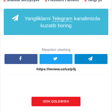
Shavkat Mirziyoyev
Prezident Farmoni
Yangi yil
Yangiliklarni
Telegram
kanalimizda
kuzatib boring
Maqolani ulashing
IZOH QOLDIRISH