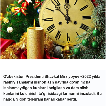
O‘zbekiston Prezidenti Shavkat Mirziyoyev «2022 yilda
rasmiy sanalarni nishonlash davrida qo‘shimcha
ishlanmaydigan kunlarni belgilash va dam olish
kunlarini ko‘chirish to‘g‘risida»gi farmonni imzoladi. Bu
haqda Nigoh telegram kanali
xabar
berdi.